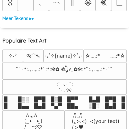
║
𒌐
𒊲
𒌍
𓎖
Meer Tekens ▸▸
Populaire Text Art
જ⁀➴
✧˖°
‎‧₊˚✧[name]✧˚₊‧
☆.｡.:*　　.｡.:*☆
ﾟﾟ･*:.｡..｡.:*ﾟ:*:✼✿ ❁ཻུ۪۪⸙͎ ✿✼:*ﾟ:.｡..｡.:*･ﾟﾟ
⠀:¨ ·.· ¨:⠀

⠀ `· . ୨୧⠀
█  █░░ █▀█ █░█ █▀▀  █▄█ █▀█ █░█
█  █▄▄ █▄█ ▀▄▀ ██▄  ░█░ █▄█ █▄
 ∧,,,∧

 /)_/)

(  ̳• · • ̳)

(,,>.<)  <(your text)

/    づ♡
/ >❤️