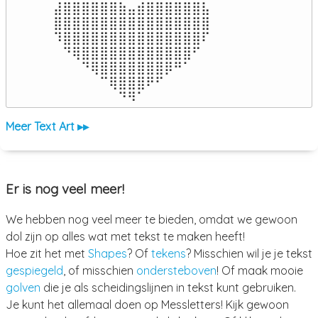
⣼⣿⣿⣿⣿⣿⣿⣷⣤⣾⣿⣿⣿⣿⣿⣿⣧

⣿⣿⣿⣿⣿⣿⣿⣿⣿⣿⣿⣿⣿⣿⣿⣿⣿

⠹⣿⣿⣿⣿⣿⣿⣿⣿⣿⣿⣿⣿⣿⣿⣿⠏

⠀⠙⢿⣿⣿⣿⣿⣿⣿⣿⣿⣿⣿⣿⣿⠋⠀

⠀⠀⠀⠙⢿⣿⣿⣿⣿⣿⣿⣿⡿⠛⠁⠀⠀

⠀⠀⠀⠀⠀⠉⢿⣿⣿⣿⠟⠋⠀⠀⠀⠀⠀

⠀⠀⠀⠀⠀⠀⠀⠙⠻⠁⠀⠀⠀⠀⠀⠀⠀⠀⠀⠀⠀⠀⠀
Meer Text Art ▸▸
Er is nog veel meer!
We hebben nog veel meer te bieden, omdat we gewoon
dol zijn op alles wat met tekst te maken heeft!
Hoe zit het met
Shapes
? Of
tekens
? Misschien wil je je tekst
gespiegeld
, of misschien
ondersteboven
! Of maak mooie
golven
die je als scheidingslijnen in tekst kunt gebruiken.
Je kunt het allemaal doen op Messletters! Kijk gewoon