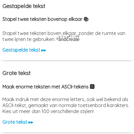
Gestapelde tekst
Stapel twee teksten bovenop elkaar 📚
Stapel twee teksten boven elkaar, zonder de ruimte van
twee lijnen te gebruiken. ᵇaͤnͨdͬcͤrͣeͭaͥtͮeͤ
Gestapelde tekst ▸▸
Grote tekst
Maak enorme teksten met ASCII-tekens 🅰️
Maak indruk met deze enorme letters, ook wel bekend als
ASCII-tekst, gemaakt van normale toetsenbord karakters.
Kies uit meer dan 100 verschillende stijlen!
Grote tekst ▸▸