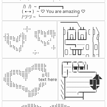
 /)  /)  ~ ┏━━━━━━━━┓

( •-• )  ~ ♡ You are amazing ♡

/づづ ~ ┗━━━━━━━━┛
▔▔▔▔▔╲

⠀⠀⠀⠀⠀⠀⢀⣰⣀⠀⠀⠀⠀⠀⠀⠀⠀

▕╮╭┻┻╮╭┻┻╮╭▕╮╲

⢀⣀⠀⠀⠀⢀⣄⠘⠀⠀⣶⡿⣷⣦⣾⣿⣧

▕╯┃╭╮┃┃╭╮┃╰▕╯╭▏

⢺⣾⣶⣦⣰⡟⣿⡇⠀⠀⠻⣧⠀⠛⠀⡘⠏

▕╭┻┻┻┛┗┻┻┛  ▕  ╰▏

⠈⢿⡆⠉⠛⠁⡷⠁⠀⠀⠀⠉⠳⣦⣮⠁⠀

▕╰━━━┓┈┈┈╭╮▕╭╮▏

⠀⠀⠛⢷⣄⣼⠃⠀⠀⠀⠀⠀⠀⠉⠀⠠⡧

▕╭╮╰┳┳┳┳╯╰╯▕╰╯▏

⠀⠀⠀⠀⠉⠋⠀⠀⠀⠠⡥⠄⠀⠀⠀⠀⠀
▕╰╯┈┗┛┗┛┈╭╮▕╮┈▏
╭━┳━╭━╭━╮╮

⠀⠀⠀⠀⠀⠀⠀⠀⠀⣠⣶⣶⣶⣦⠀⠀

┃┈┈┈┣▅╋▅┫┃

⠀⠀⣠⣤⣤⣄⣀⣾⣿⠟⠛⠻⢿⣷⠀

┃┈┃┈╰━╰━━━━━━╮

⢰⣿⡿⠛⠙⠻⣿⣿⠁⠀⠀ ⠀⣶⢿⡇

╰┳╯┈┈┈┈┈┈┈┈┈◢▉◣

⢿⣿⣇⠀⠀⠀⠈⠏⠀⠀⠀ text here

╲┃┈┈┈┈┈┈┈┈┈▉▉▉

⠀⠻⣿⣷⣦⣤⣀⠀⠀⠀ ⠀⣾⡿⠃⠀

╲┃┈┈┈┈┈┈┈┈┈◥▉◤

⠀⠀⠀⠀⠉⠉⠻⣿⣄⣴⣿⠟⠀⠀⠀

╲┃┈┈┈┈╭━┳━━━━╯

⠀⠀⠀⠀⠀⠀⠀⠀⣿⡿⠟⠁⠀⠀⠀
╲┣━━━━━━┫﻿
⠀⣠⣤⣶⣶⣦⣄⡀  ⠀⢀⣤⣴⣶⣶⣤⣀⠀
