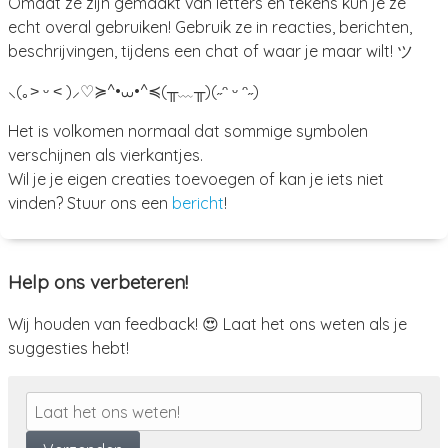
Omdat ze zijn gemaakt van letters en tekens kun je ze
echt overal gebruiken! Gebruik ze in reacties, berichten,
beschrijvingen, tijdens een chat of waar je maar wilt! ツ
⸜(｡˃ ᵕ ˂ )⸝♡
≽^•⩊•^≼
(╥﹏╥)
(˶ᵔ ᵕ ᵔ˶)
Het is volkomen normaal dat sommige symbolen
verschijnen als vierkantjes.
Wil je je eigen creaties toevoegen of kan je iets niet
vinden? Stuur ons een
bericht
!
Help ons verbeteren!
Wij houden van feedback! 😍 Laat het ons weten als je
suggesties hebt!