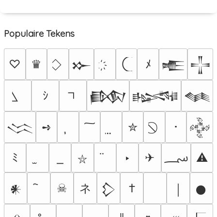
Populaire Tekens
♡
♛
ﾒ
𒁍
𒍫
𒋲
ｼ
𒁃
𒈙
𒈝
➺
✮
･
𒈱
𒅒
؄
ﾐ
‣
✈
⚠
⛥
ネ
☠
†
𒀭
𒁷
￨
𒊹