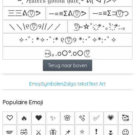
– ̗̀ 𝓗𝔞𝔱𝔢𝔯𝔰 𝔤𝔬𝔫𝔫𝔞 𝔥𝔞𝔱𝔢 ̖́- ᕕ( ᐛ )ᕗ✧
三三ᕕ ⍢⃝ ᕗ
─=≡Σ⊃⍢⃝つ
─=≡Σᕕ ⍢⃝ ᕗ
＼＼\୧ ⍢⃝ ୨//／／
⍢⃝━☆ﾟ. ҉*･｡ﾟ ҉*:.｡
✧･ﾟ: *✧･ﾟ:* ୧ ⍢⃝ ୨ *:･ﾟ✧*:･ﾟ✧
⑅⃝.｡.o○°.o○ ⍢⃝
Terug naar boven
Emoji
Symbolen
Zalgo tekst
Text Art
Populaire Emoji
♡
🔥
❤️
✨
🌸
🫧
✅
💗
🥰
⭐
❗
🪽
🤣
⚔️
🦋
📌
🌷
😉