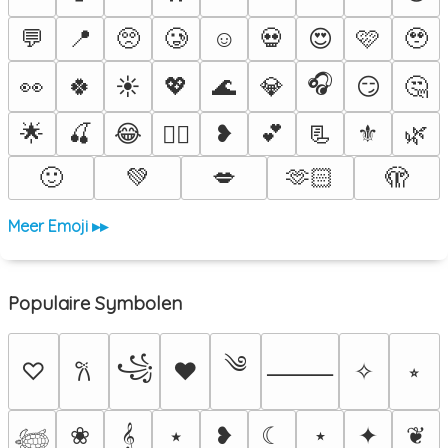
💬
📍
🥺
🥲
☺️
💀
😍
🩷
🥹
🎧
👀
🍀
☀️
💖
🌊
💎
😏
🤔
🌟
🍒
😂
❥
💕
📃
⚜️
🌿
❤️‍🔥
🙂
💚
💋
🫶🏻
🫣
Meer Emoji ▸▸
Populaire Symbolen
༄
꧁
♡
♥
✧
⭒
𐙚
⸻
❀
𝄞
⭑
❥
☾
⋆
✦
❦
𓆉