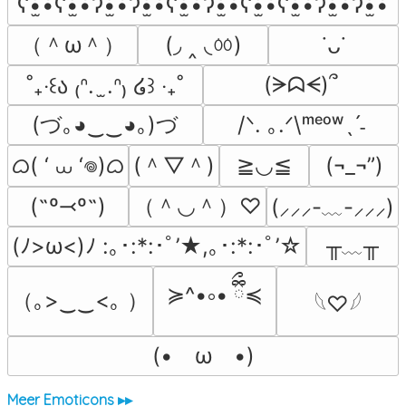
ʕ•̫͡•ʕ•̫͡•ʔ•̫͡•ʔ•̫͡•ʕ•̫͡•ʔ•̫͡•ʕ•̫͡•ʕ•̫͡•ʔ•̫͡•ʔ•̫͡•
（＾ω＾）
(◞ ‸ ◟ㆀ)
˙ᴗ˙
(ᗒᗣᗕ)՞
˚₊‧꒰ა ₍ᐢ.  ̫.ᐢ₎ ໒꒱ ‧₊˚
(づ｡◕‿‿◕｡)づ
/ᐠ. ｡.ᐟ\ᵐᵉᵒʷˎˊ˗
ᜊ( ‘ ⩊ ‘𖦹)ᜊ
(＾▽＾)
≧◡≦
(¬_¬”)
（＾◡＾）♡
(˶º⤙º˶)
(⸝⸝⸝-﹏-⸝⸝⸝)
╥﹏╥
(ﾉ>ω<)ﾉ :｡･:*:･ﾟ’★,｡･:*:･ﾟ’☆
≽^•༚• ྀིྀ≼
（｡>‿‿<｡ ）
𓆩♡𓆪
(•　ω　•)
Meer Emoticons ▸▸