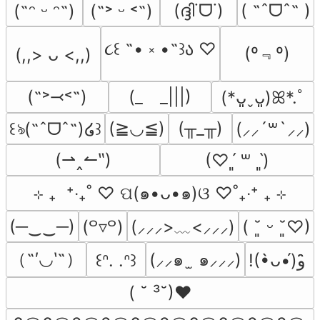
(ദ്ദി˙ᗜ˙)
( ˶ˆᗜˆ˵ )
(˶ᵔ ᵕ ᵔ˶)
(˶˃ ᵕ ˂˶)
૮꒰ ˶• ༝ •˶꒱ა ♡
(º﹃º)
(,,> ᴗ <,,)
(˶˃⤙˂˶)
(_　_|||)
(*ᴗ͈ˬᴗ͈)ꕤ*.ﾟ
(≧◡≦)
(╥_╥)
꒰ঌ(˶ˆᗜˆ˵)໒꒱
(⸝⸝´꒳`⸝⸝)
(⇀‸↼‶)
(♡ˊ͈ ꒳ ˋ͈)
⊹ ₊  ⁺‧₊˚ ♡ ପ(๑•ᴗ•๑)ଓ ♡˚₊‧⁺ ₊ ⊹
(─‿‿─)
(⸝⸝⸝>﹏<⸝⸝⸝)
(꒪▿꒪)
( ˘͈ ᵕ ˘͈♡)
（˶′◡‵˶）
(⸝⸝๑  ̫ ๑⸝⸝⸝)
꒰ᐢ. .ᐢ꒱
!(•̀ᴗ•́)و ̑̑
( ˘ ³˘)♥