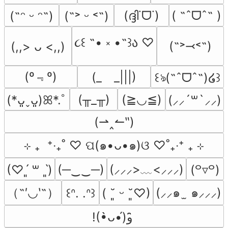
(ദ്ദി˙ᗜ˙)
( ˶ˆᗜˆ˵ )
(˶ᵔ ᵕ ᵔ˶)
(˶˃ ᵕ ˂˶)
૮꒰ ˶• ༝ •˶꒱ა ♡
(˶˃⤙˂˶)
(,,> ᴗ <,,)
(º﹃º)
(_　_|||)
꒰ঌ(˶ˆᗜˆ˵)໒꒱
(╥_╥)
(≧◡≦)
(*ᴗ͈ˬᴗ͈)ꕤ*.ﾟ
(⸝⸝´꒳`⸝⸝)
(⇀‸↼‶)
⊹ ₊  ⁺‧₊˚ ♡ ପ(๑•ᴗ•๑)ଓ ♡˚₊‧⁺ ₊ ⊹
(─‿‿─)
(⸝⸝⸝>﹏<⸝⸝⸝)
(♡ˊ͈ ꒳ ˋ͈)
(꒪▿꒪)
（˶′◡‵˶）
(⸝⸝๑  ̫ ๑⸝⸝⸝)
꒰ᐢ. .ᐢ꒱
( ˘͈ ᵕ ˘͈♡)
!(•̀ᴗ•́)و ̑̑