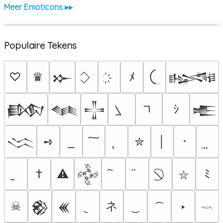
Meer Emoticons ▸▸
Populaire Tekens
♡
♛
ﾒ
𒁍
𒈙
ｼ
𒁃
𒈝
𒋲
𒍫
➺
✮
│
･
𒈱
†
⚠
ﾐ
𒅒
⛥
ネ
☠
‣
𒆙
𒌍
𓎖