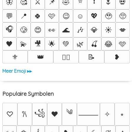
⭐
❗
🦋
🥰
⚔️
📌
🤣
🌷
💀
💬
📍
🍀
🩷
😉
☺️
💖
🥹
🥺
🎧
🥲
😍
👀
🌊
🎶
💎
☀️
💋
🖤
💫
🎥
🌟
💚
🌿
🍒
😂
🩵
⚜️
👑
📝
❥
❤️‍🔥
Meer Emoji ▸▸
Populaire Symbolen
༄
꧁
♡
♥
✧
⭒
𐙚
⸻