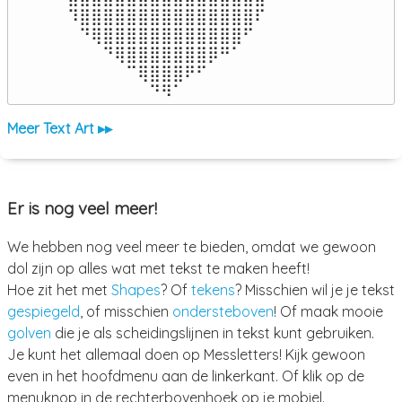
⠹⣿⣿⣿⣿⣿⣿⣿⣿⣿⣿⣿⣿⣿⣿⣿⠏

⠀⠙⢿⣿⣿⣿⣿⣿⣿⣿⣿⣿⣿⣿⣿⠋⠀

⠀⠀⠀⠙⢿⣿⣿⣿⣿⣿⣿⣿⡿⠛⠁⠀⠀

⠀⠀⠀⠀⠀⠉⢿⣿⣿⣿⠟⠋⠀⠀⠀⠀⠀

⠀⠀⠀⠀⠀⠀⠀⠙⠻⠁⠀⠀⠀⠀⠀⠀⠀⠀⠀⠀⠀⠀⠀
Meer Text Art ▸▸
Er is nog veel meer!
We hebben nog veel meer te bieden, omdat we gewoon
dol zijn op alles wat met tekst te maken heeft!
Hoe zit het met
Shapes
? Of
tekens
? Misschien wil je je tekst
gespiegeld
, of misschien
ondersteboven
! Of maak mooie
golven
die je als scheidingslijnen in tekst kunt gebruiken.
Je kunt het allemaal doen op Messletters! Kijk gewoon
even in het hoofdmenu aan de linkerkant. Of klik op de
menuknop in de rechterbovenhoek op je mobiel.