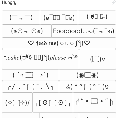
Hungry
( ಕ﹃ ಕ̴ )
(￣﹃￣)
(๑¯ิ̑﹃ ¯ิ̑๑)
(๑☉﹃ ☉๑)
Fooooood…ԅ(¯﹃¯ԅ)
♡ 𝖋𝖊𝖊𝖉 𝖒𝖊(ㆁuㆁʃƪ)♡
*.𝑐𝑎𝑘𝑒(ෆ❛ั◊ ❛ัʃƪ)𝑝𝑙𝑒𝑎𝑠𝑒 ⑅࿓
(۝)v
( ´◔ ۝ゝ◔`)
(◉۝◉)
╭〳 . ˘ ۝ ˘ . 〵╮
໒( ˵ ° ۝ ° ˵ )७
╭། ” • ۝ • ” །╮
(✧۝✧)/
┌[ ʘ̆ ۝ ʘ̆ ]┐