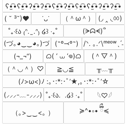
ʕ•̫͡•ʕ•̫͡•ʔ•̫͡•ʔ•̫͡•ʕ•̫͡•ʔ•̫͡•ʕ•̫͡•ʕ•̫͡•ʔ•̫͡•ʔ•̫͡•
（＾ω＾）
(◞ ‸ ◟ㆀ)
( ˘ ³˘)♥
˙ᴗ˙
(ᗒᗣᗕ)՞
˚₊‧꒰ა ₍ᐢ.  ̫.ᐢ₎ ໒꒱ ‧₊˚
(づ｡◕‿‿◕｡)づ
(˶º⤙º˶)
/ᐠ. ｡.ᐟ\ᵐᵉᵒʷˎˊ˗
ᜊ( ‘ ⩊ ‘𖦹)ᜊ
(＾▽＾)
(¬_¬”)
（＾◡＾）♡
╥﹏╥
≧◡≦
(ﾉ>ω<)ﾉ :｡･:*:･ﾟ’★,｡･:*:･ﾟ’☆
(⸝⸝⸝-﹏-⸝⸝⸝)
˚₊‧꒰ა.  .໒꒱ ‧₊˚
𓆩♡𓆪
≽^•༚• ྀིྀ≼
（｡>‿‿<｡ ）