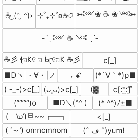
➳༻❀ ☕ ❀༺➳
☕͜ (ᵔ ̮ ᵔ)›
⊹˚₊⊹˚ʚ☕️੭
-ˋˏ ༻ ☕ ༺ ˎˊ-
☕彡 ꞎᥑ𐌊୧ ᥑ ᑳɽ୧ᥑ𐌊 ☕彡
c[_]
■Dヽ|・∀・|ノ
(*´∀｀*)p■
˖ ꗃ
( -_-)>c[_]
(▓
(ᴗ˳ᴗ)>c[_]
ⅽ[ː̠̈ː̠̈ː̠̈] ͌
■D＼(^^ )
(””””’)o
(* ^^)ﾉ±■
(　’ω’)旦~~┏━┓
<[_]
( ′～‵) omnomnom
(ˆ ڡ ˆ)yum!