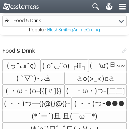
☕
Food & Drink
Populair:
Blush
Smiling
Anime
Crying
Food & Drink
(っ˘ڡ˘ς)
(　’ω’)旦~~
( o˘◡˘o) ┌iii┐
( ˘▽˘)っ♨
♨o(>_<)o♨
( ・ω・)o-{{[〃]}}
(　・ω・)⊃-[二二]
( ・・)つ―{}@{}@{}-
( ・・)つ-●●●
(*´ー`)旦 旦(￣ω￣*)
(*´з`)口ﾟ｡ﾟ口(・∀・ )