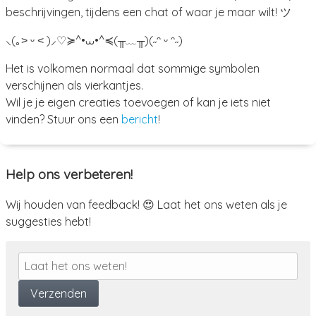
beschrijvingen, tijdens een chat of waar je maar wilt! ツ
⸜(｡˃ ᵕ ˂ )⸝♡
≽^•⩊•^≼
(╥﹏╥)
(˶ᵔ ᵕ ᵔ˶)
Het is volkomen normaal dat sommige symbolen
verschijnen als vierkantjes.
Wil je je eigen creaties toevoegen of kan je iets niet
vinden? Stuur ons een
bericht
!
Help ons verbeteren!
Wij houden van feedback! 😍 Laat het ons weten als je
suggesties hebt!