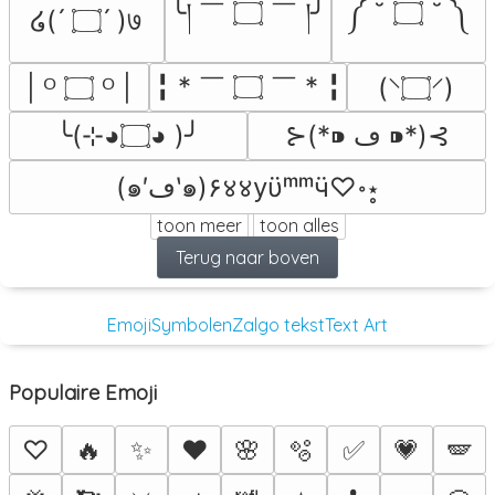
╰། ￣ ۝ ￣ །╯
༼ ˘ ۝ ˘ ༽
໒( ́ ۝ ́ )७
╏ * ￣ ۝ ￣ * ╏
| ᴼ ۝ ᴼ |
(⸌۝⸍)
╰(⊹◕۝◕ )╯
⊱(*⁍ ڡ ⁍*)⊰
(๑′ڡ‵๑)۶४४yϋᵐᵐӵ♡॰⋆̥
toon meer
toon alles
Terug naar boven
Emoji
Symbolen
Zalgo tekst
Text Art
Populaire Emoji
♡
🔥
✨
❤️
🌸
🫧
✅
💗
🪽