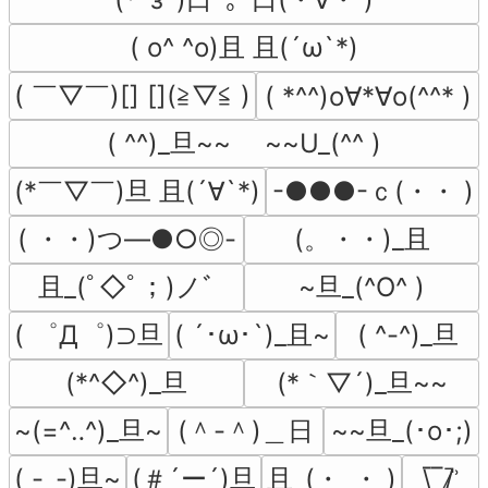
( o^ ^o)且 且(´ω`*)
( ￣▽￣)[] [](≧▽≦ )
( *^^)o∀*∀o(^^* )
( ^^)_旦~~　 ~~U_(^^ )
(*￣▽￣)旦 且(´∀`*)
-●●●-ｃ(・・ )
( ・・)つ―●○◎-
(。・・)_且
且_(ﾟ◇ﾟ；)ノﾞ
~旦_(^O^ )
( ゜Д゜)⊃旦
( ´･ω･`)_且~
( ^-^)_旦
(*^◇^)_旦
(*｀▽´)_旦~~
~(=^‥^)_旦~
(＾-＾)＿日
~~旦_(･o･;)
( -_-)旦~
(＃´ー´)旦
且_(・_・ )
\̅_̅/̷̚ʾ