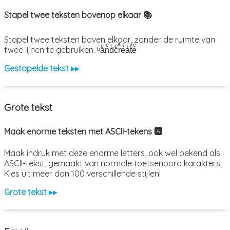
Stapel twee teksten bovenop elkaar 📚
Stapel twee teksten boven elkaar, zonder de ruimte van
twee lijnen te gebruiken. ᵇaͤnͨdͬcͤrͣeͭaͥtͮeͤ
Gestapelde tekst ▸▸
Grote tekst
Maak enorme teksten met ASCII-tekens 🅰️
Maak indruk met deze enorme letters, ook wel bekend als
ASCII-tekst, gemaakt van normale toetsenbord karakters.
Kies uit meer dan 100 verschillende stijlen!
Grote tekst ▸▸