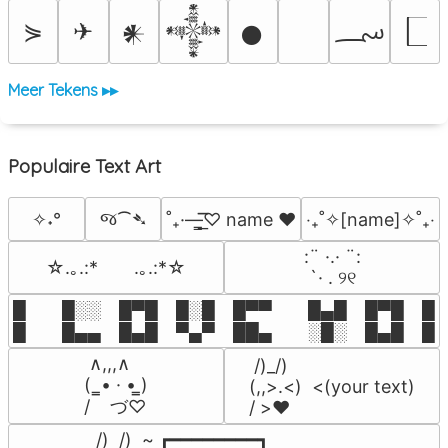
؄
⋟
✈
𒀭
𒀱
𒊹
Meer Tekens ▸▸
Populaire Text Art
જ⁀➴
✧˖°
˚₊·—̳͟͞͞♡ name ♥️
‎‧₊˚✧[name]✧˚₊‧
⠀:¨ ·.· ¨:⠀

☆.｡.:*　　.｡.:*☆
⠀ `· . ୨୧⠀
█  █░░ █▀█ █░█ █▀▀  █▄█ █▀█ █░█
█  █▄▄ █▄█ ▀▄▀ ██▄  ░█░ █▄█ █▄
 ∧,,,∧

 /)_/)

(  ̳• · • ̳)

(,,>.<)  <(your text)

/    づ♡
/ >❤️
 /)  /)  ~ ┏━━━━━━━━┓
