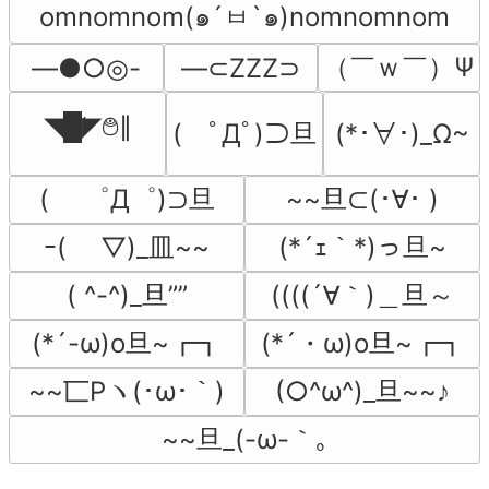
omnomnom(๑´ㅂ`๑)nomnomnom
（￣ｗ￣）Ψ
―●○◎-
―⊂ZZZ⊃
◥█̆̈◤࿉∥
(　ﾟДﾟ)⊃旦
(*･∀･)_Ω~
(　 ゜Д゜)⊃旦
~~旦⊂(･∀･ )
ｰ( ￣▽)_皿~~
(*´ｪ｀*)っ旦~
( ^-^)_旦””
((((´∀｀)＿旦～
(*´-ω)o旦~┏┓
(*´・ω)o旦~┏┓
~~匸Pヽ(･ω･｀)
(○^ω^)_旦~~♪
~~旦_(-ω-｀｡