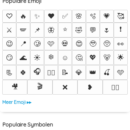
Populaire Emoji
♡
🔥
✨
❤️
✅
🌸
🫧
💗
🥰
⭐
❗
⚔️
🪽
📌
🦋
🤣
💬
🌷
😉
📍
🥲
🩷
💀
😍
🥹
🥺
👀
❄️
😏
🌊
☀️
☺️
🤔
💖
🐻
🌟
🎧
📃
🍀
📝
💎
👑
🍒
🩵
❤️‍🔥
🎬
🎥
❌
❥
🐦‍🔥
Meer Emoji ▸▸
Populaire Symbolen