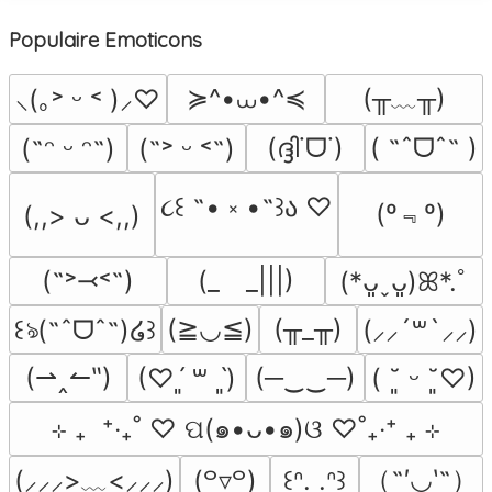
Populaire Emoticons
≽^•⩊•^≼
(╥﹏╥)
⸜(｡˃ ᵕ ˂ )⸝♡
(ദ്ദി˙ᗜ˙)
( ˶ˆᗜˆ˵ )
(˶ᵔ ᵕ ᵔ˶)
(˶˃ ᵕ ˂˶)
૮꒰ ˶• ༝ •˶꒱ა ♡
(º﹃º)
(,,> ᴗ <,,)
(˶˃⤙˂˶)
(_　_|||)
(*ᴗ͈ˬᴗ͈)ꕤ*.ﾟ
(≧◡≦)
(╥_╥)
꒰ঌ(˶ˆᗜˆ˵)໒꒱
(⸝⸝´꒳`⸝⸝)
(⇀‸↼‶)
(─‿‿─)
(♡ˊ͈ ꒳ ˋ͈)
( ˘͈ ᵕ ˘͈♡)
⊹ ₊  ⁺‧₊˚ ♡ ପ(๑•ᴗ•๑)ଓ ♡˚₊‧⁺ ₊ ⊹
（˶′◡‵˶）
(⸝⸝⸝>﹏<⸝⸝⸝)
(꒪▿꒪)
꒰ᐢ. .ᐢ꒱