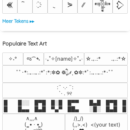
⋟
𒌍
𒀱
𒁷
Meer Tekens ▸▸
Populaire Text Art
જ⁀➴
✧˖°
‎‧₊˚✧[name]✧˚₊‧
☆.｡.:*　　.｡.:*☆
ﾟﾟ･*:.｡..｡.:*ﾟ:*:✼✿ ❁ཻུ۪۪⸙͎ ✿✼:*ﾟ:.｡..｡.:*･ﾟﾟ
⠀:¨ ·.· ¨:⠀

⠀ `· . ୨୧⠀
█  █░░ █▀█ █░█ █▀▀  █▄█ █▀█ █░█
█  █▄▄ █▄█ ▀▄▀ ██▄  ░█░ █▄█ █▄
 ∧,,,∧

 /)_/)

(  ̳• · • ̳)

(,,>.<)  <(your text)
