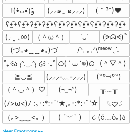
(⸝⸝๑  ̫ ๑⸝⸝⸝)
( ˘ ³˘)♥
!(•̀ᴗ•́)و ̑̑
ʕ•̫͡•ʕ•̫͡•ʔ•̫͡•ʔ•̫͡•ʕ•̫͡•ʔ•̫͡•ʕ•̫͡•ʕ•̫͡•ʔ•̫͡•ʔ•̫͡•
(◞ ‸ ◟ㆀ)
（＾ω＾）
(ᗒᗣᗕ)՞
˙ᴗ˙
(づ｡◕‿‿◕｡)づ
/ᐠ. ｡.ᐟ\ᵐᵉᵒʷˎˊ˗
ᜊ( ‘ ⩊ ‘𖦹)ᜊ
(＾▽＾)
˚₊‧꒰ა ₍ᐢ.  ̫.ᐢ₎ ໒꒱ ‧₊˚
≧◡≦
(˶º⤙º˶)
(⸝⸝⸝-﹏-⸝⸝⸝)
（＾◡＾）♡
╥﹏╥
(¬_¬”)
(ﾉ>ω<)ﾉ :｡･:*:･ﾟ’★,｡･:*:･ﾟ’☆
𓆩♡𓆪
（｡>‿‿<｡ ）
( ´﹀` )
૮ (ó﹏ò｡)ა 
Meer Emoticons ▸▸