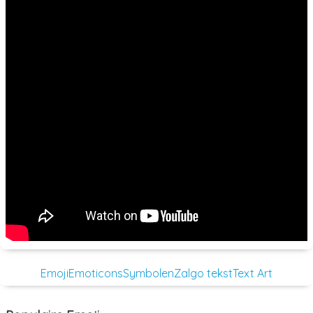
Emoji
Emoticons
Symbolen
Zalgo tekst
Text Art