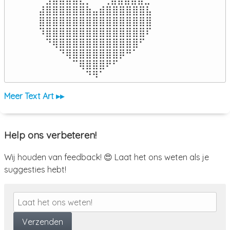
⣼⣿⣿⣿⣿⣿⣿⣷⣤⣾⣿⣿⣿⣿⣿⣿⣧

⣿⣿⣿⣿⣿⣿⣿⣿⣿⣿⣿⣿⣿⣿⣿⣿⣿

⠹⣿⣿⣿⣿⣿⣿⣿⣿⣿⣿⣿⣿⣿⣿⣿⠏

⠀⠙⢿⣿⣿⣿⣿⣿⣿⣿⣿⣿⣿⣿⣿⠋⠀

⠀⠀⠀⠙⢿⣿⣿⣿⣿⣿⣿⣿⡿⠛⠁⠀⠀

⠀⠀⠀⠀⠀⠉⢿⣿⣿⣿⠟⠋⠀⠀⠀⠀⠀

⠀⠀⠀⠀⠀⠀⠀⠙⠻⠁⠀⠀⠀⠀⠀⠀⠀⠀⠀⠀⠀⠀⠀
Meer Text Art ▸▸
Help ons verbeteren!
Wij houden van feedback! 😍 Laat het ons weten als je
suggesties hebt!