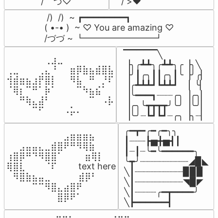
/    づ♡
/ >❤️
 /)  /)  ~ ┏━━━━━━━━┓

( •-• )  ~ ♡ You are amazing ♡

/づづ ~ ┗━━━━━━━━┛
▔▔▔▔▔╲

⠀⠀⠀⠀⠀⠀⢀⣰⣀⠀⠀⠀⠀⠀⠀⠀⠀

▕╮╭┻┻╮╭┻┻╮╭▕╮╲

⢀⣀⠀⠀⠀⢀⣄⠘⠀⠀⣶⡿⣷⣦⣾⣿⣧

▕╯┃╭╮┃┃╭╮┃╰▕╯╭▏

⢺⣾⣶⣦⣰⡟⣿⡇⠀⠀⠻⣧⠀⠛⠀⡘⠏

▕╭┻┻┻┛┗┻┻┛  ▕  ╰▏

⠈⢿⡆⠉⠛⠁⡷⠁⠀⠀⠀⠉⠳⣦⣮⠁⠀

▕╰━━━┓┈┈┈╭╮▕╭╮▏

⠀⠀⠛⢷⣄⣼⠃⠀⠀⠀⠀⠀⠀⠉⠀⠠⡧

▕╭╮╰┳┳┳┳╯╰╯▕╰╯▏

⠀⠀⠀⠀⠉⠋⠀⠀⠀⠠⡥⠄⠀⠀⠀⠀⠀
▕╰╯┈┗┛┗┛┈╭╮▕╮┈▏
╭━┳━╭━╭━╮╮

⠀⠀⠀⠀⠀⠀⠀⠀⠀⣠⣶⣶⣶⣦⠀⠀

┃┈┈┈┣▅╋▅┫┃

⠀⠀⣠⣤⣤⣄⣀⣾⣿⠟⠛⠻⢿⣷⠀

┃┈┃┈╰━╰━━━━━━╮

⢰⣿⡿⠛⠙⠻⣿⣿⠁⠀⠀ ⠀⣶⢿⡇

╰┳╯┈┈┈┈┈┈┈┈┈◢▉◣

⢿⣿⣇⠀⠀⠀⠈⠏⠀⠀⠀ text here

╲┃┈┈┈┈┈┈┈┈┈▉▉▉

⠀⠻⣿⣷⣦⣤⣀⠀⠀⠀ ⠀⣾⡿⠃⠀

╲┃┈┈┈┈┈┈┈┈┈◥▉◤

⠀⠀⠀⠀⠉⠉⠻⣿⣄⣴⣿⠟⠀⠀⠀

╲┃┈┈┈┈╭━┳━━━━╯

⠀⠀⠀⠀⠀⠀⠀⠀⣿⡿⠟⠁⠀⠀⠀
╲┣━━━━━━┫﻿
⠀⣠⣤⣶⣶⣦⣄⡀  ⠀⢀⣤⣴⣶⣶⣤⣀⠀
