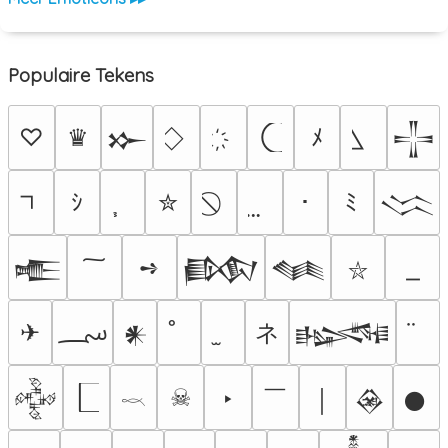
Populaire Tekens
♡
♛
ﾒ
𒁍
𒋲
ｼ
✮
･
ﾐ
𒈱
➺
𒍫
𒁃
𒈝
⛥
؄
ネ
✈
𒀭
𒈙
￣
☠
‣
𒅒
￨
𒊲
𒊹
𓎖