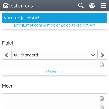
Emoji
Emoticons
Symbolen
Zalgo tekst
Text Art
Figlet
ᴀA
Standard
ℹ Figlet info
Meer