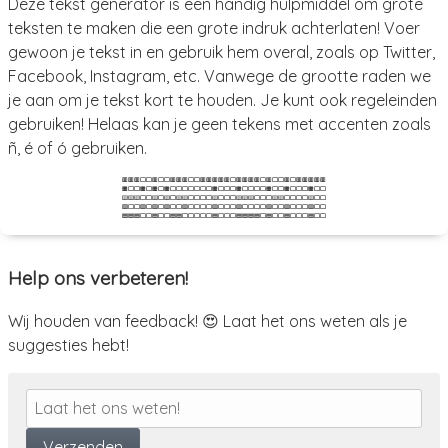
Deze tekst generator is een handig hulpmiddel om grote
teksten te maken die een grote indruk achterlaten! Voer
gewoon je tekst in en gebruik hem overal, zoals op Twitter,
Facebook, Instagram, etc. Vanwege de grootte raden we
je aan om je tekst kort te houden. Je kunt ook regeleinden
gebruiken! Helaas kan je geen tekens met accenten zoals
ñ, é of ó gebruiken.
🟥🟥🟥⬜⬜🟥⬜⬜🟥🟥🟥⬜⬜🟥🟥🟥🟥🟥⬜🟥🟥🟥🟥⬜🟥⬜⬜🟥⬜🟥🟥🟥🟥🟥
🟧⬜⬜🟧⬜🟧⬜🟧⬜⬜⬜⬜⬜⬜⬜🟧⬜⬜⬜🟧⬜⬜⬜⬜🟧⬜⬜🟧⬜⬜⬜🟧⬜⬜
🟨🟨🟨⬜⬜🟨⬜🟨⬜🟨🟨⬜⬜⬜⬜🟨⬜⬜⬜🟨🟨🟨⬜⬜⬜🟨🟨⬜⬜⬜⬜🟨⬜⬜
🟩⬜⬜🟩⬜🟩⬜🟩⬜⬜🟩⬜⬜⬜⬜🟩⬜⬜⬜🟩⬜⬜⬜⬜🟩⬜⬜🟩⬜⬜⬜🟩⬜⬜
🟦🟦🟦⬜⬜🟦⬜⬜🟦🟦⬜⬜⬜⬜⬜🟦⬜⬜⬜🟦🟦🟦🟦⬜🟦⬜⬜🟦⬜⬜⬜🟦⬜⬜
Help ons verbeteren!
Wij houden van feedback! 😍 Laat het ons weten als je
suggesties hebt!