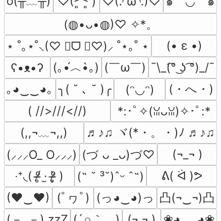
o(╥﹏╥)
♡(˃͈ ˂͈ )
♡(.◜ω◝.)♡
๑乛◡乛๑
(◍•ᴗ•◍)♡ ✧*。
(• ε •)
⋆ ˚｡⋆˚⸜(♡ ॑ᗜ ॑♡)⸝ ˚⋆｡˚ ⋆
(｡•́︿•̀｡)
(￣ω￣﻿)
¯\_(͡° ͜ʖ ͡°)_/¯
ʕ•ᴥ•ʔ
(・へ・)
｡◕‿‿◕｡
╮( ˘ ､ ˘ )╭
(ᵔ◡ᵔ)
( //>///<//)
*:･ﾟ✧(ꈍᴗꈍ)✧･ﾟ:*
(,,¬﹏¬,,)
♬♪♫ ヾ(*・。・)ﾉ ♬♪♫
(¬_¬ )
(づ ᴗ _ᴗ)づ♡
(⸝⸝⸝O_ O⸝⸝⸝)
‧⁺◟( ᵒ̴̶̷̥́ ·̫ ᵒ̴̶̷̣̥̀ )
ᕕ( ᐛ )ᕗ
(˶ ˘ ³˘)ˆᵕ ˆ˶)
(ﾟヮﾟ)
(っ◕‿◕)っ
凸(¬‿¬)凸
(♥‿♥)
(－_－) zzZ
(´∩｀。)
(¬ ¬ )
❀◕ ‿ ◕❀