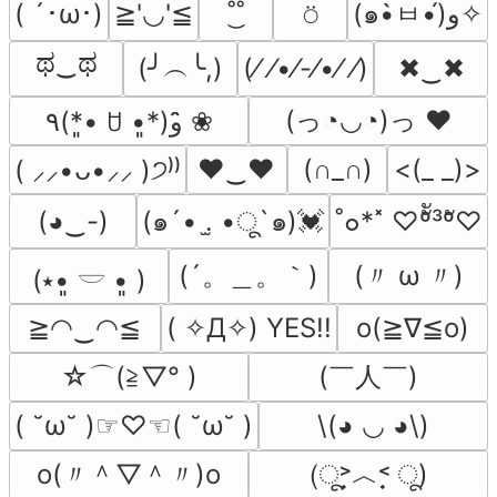
( ´･ω･)
≧'◡'≦
˚͜˚
⍥
(๑•̀ㅂ•́)و✧
ಥ‿ಥ
(╯︵╰,)
(⁄ ⁄•⁄-⁄•⁄ ⁄)
✖‿✖
(っ◔◡◔)っ ♥
٩(*•͈ ꇴ •͈*)و ̑̑❀
♥‿♥
(∩_∩)
<(_ _)>
( ⸝⸝•ᴗ•⸝⸝ )੭⁾⁾
(◕‿-)
(๑´• .̫ •ू`๑)💓
˚๐*˟ ♡ºัั³ºั♡
(´。＿。｀)
(〃 ω 〃)
(⭑•͈ 𓎟 •͈ )
≧◠‿◠≦
( ✧Д✧) YES!!
o(≧∇≦o)
☆⌒(≧▽​° )
(￣人￣)
( ˘ω˘ )☞♡☜( ˘ω˘ )
\(◕ ◡ ◕\)
o(〃＾▽＾〃)o
(ू˃̣̣̣̣̣̣︿˂̣̣̣̣̣̣ ू)