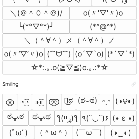
＼(＠＾０＾＠)/
o(〃'▽'〃)o
╰(*°▽°*)╯
(*^@^*)
＼（＾∀＾）メ（＾∀＾）ノ
o(〃’▽’〃)o
(⁀ᗢ⁀)
(o´▽`o)
(*´▽`*)
☆*:.｡.o(≧▽≦)o.｡.:*☆
Smiling
(ಠ⌣ಠ)
ಠ͜ಠ
(◑౪◐)
o͜͡o
◔͜͡◔
◑͜͡◐
ʘ͜͡ʘ
ᵔ.ᵔ
ಥﭛಥ
ಠﭛಠ
ƪ(ړײ)‎ƪ​​
٩(˘◡˘)۶
(• ε •)
（＾ω＾）
(￣ω￣﻿)
(ﾟωﾟ)
(◑‿◐)