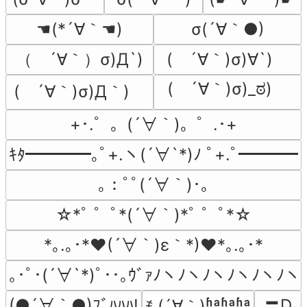
☚(*´∀｀☚)
σ(´∀｀●)
（　´∀｀）σ)Д`)
(　´∀｀)σ)∀`)　
(　´∀｀)σ)_ಠ)　
(　´∀｀)σ)Д｀)　
+･.゜。(´∀｀)。゜.･+
ｷﾀ━━━━｡ﾟ+.ヽ(´∀`*)ﾉ ﾟ+.ﾟ━━━━!
｡：ﾟﾟ(´∀｀)･｡
☆*ﾟ ゜ﾟ*(´∀｀)*ﾟ ゜ﾟ*☆
*｡.｡･*♥(´∀｀)ε｀*)♥*｡.｡･*
｡･ﾟ･(´∀`*)ﾟ･･｡ｳﾞｧﾉヽﾉヽﾉヽﾉヽﾉヽﾉヽ
〓D
(●´∀｀●)ﾌﾞﾊﾊﾊ!
ꉂ (´∀｀)ʱªʱªʱª