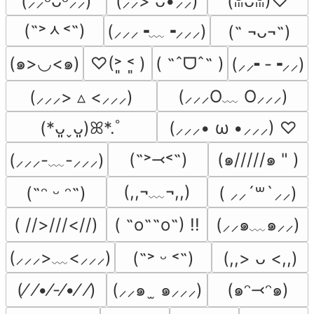
(⸝⸝ᵕᴗᵕ⸝⸝)
(⸝⸝> ᴗ•⸝⸝)
(ꈍᴗꈍ)♡
(˶˃ᆺ˂˶)
(⸝⸝⸝╺﹏╺⸝⸝⸝)
(˵ ¬ᴗ¬˵)
(๑>◡<๑)
♡(˃͈ ˂͈ )
( ˶ˆᗜˆ˵ )
(⸝⸝╸-╺⸝⸝)
(⸝⸝⸝O﹏ O⸝⸝⸝)
(⸝⸝⸝> ▵ <⸝⸝⸝)
(*ᴗ͈ˬᴗ͈)ꕤ*.ﾟ
(⸝⸝⸝• ω •⸝⸝⸝) ♡
(˶˃⤙˂˶)
(๑/////๑ " )
(⸝⸝⸝-﹏-⸝⸝⸝)
(,,¬﹏¬,,)
(˶ᵔ ᵕ ᵔ˶)
( ⸝⸝´꒳`⸝⸝)
( //>///<//)
( ˶o˶˶o˶) !!
(⸝⸝๑﹏๑⸝⸝)
(⸝⸝⸝>﹏<⸝⸝⸝)
(˶˃ ᵕ ˂˶)
(,,> ᴗ <,,)
(⁄ ⁄•⁄-⁄•⁄ ⁄)
(⸝⸝๑  ̫ ๑⸝⸝⸝)
(๑ᵔ⤙ᵔ๑)