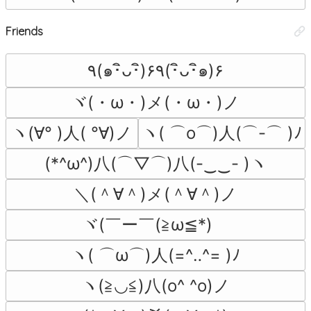
Friends
٩(๑･ิᴗ･ิ)۶٩(･ิᴗ･ิ๑)۶
ヾ(・ω・)メ(・ω・)ノ
ヽ(∀° )人( °∀)ノ
ヽ( ⌒o⌒)人(⌒-⌒ )ﾉ
(*^ω^)八(⌒▽⌒)八(-‿‿- )ヽ
＼(＾∀＾)メ(＾∀＾)ノ
ヾ(￣ー￣(≧ω≦*)ゝ
ヽ( ⌒ω⌒)人(=^‥^= )ﾉ
ヽ(≧◡≦)八(o^ ^o)ノ