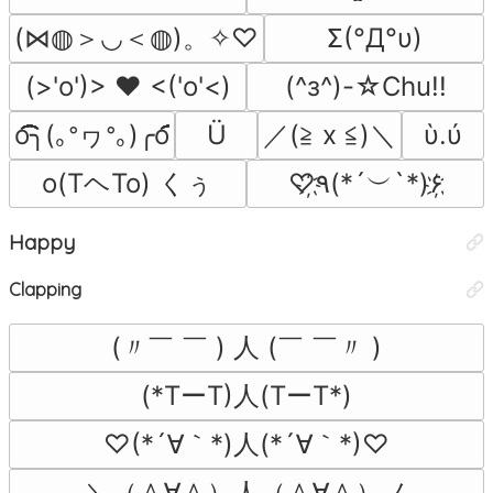
(⋈◍＞◡＜◍)。✧♡
Σ(°Д°υ)
(>'o')> ♥ <('o'<)
(^з^)-☆Chu!!
o͡͡͡͡͡͡͡͡͡͡͡͡͡͡╮(｡ᐤヮᐤ｡)╭o͡͡͡͡͡͡͡͡͡͡͡͡͡͡
／(≧ x ≦)＼
Ü
ὺ.ύ
o(TヘTo) くぅ
♡҉٩(*´︶`*)۶҉
Happy
Clapping
(〃￣ ￣ ) 人 (￣ ￣〃 )
(*TーT)人(TーT*)
♡(*´∀｀*)人(*´∀｀*)♡
＼（＾∀＾）人（＾∀＾）ノ