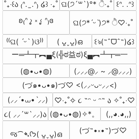
˚₊‧꒰ა ₍ᐢ.  ̫.ᐢ₎ ໒꒱ ‧₊˚
ଘ(੭´꒳`)°* ੈ‧₊˚
꒰ᐢ. .ᐢ꒱
ʚ₍ᐢ ›̥̥̥ ༝ ‹̥̥̥ ᐢ₎ɞ
ଘ(੭*ˊᵕˋ)੭* ੈ♡‧₊˚
⁽⁽ଘ( ˊᵕˋ )ଓ⁾⁾
( ᴗ͈ˬᴗ͈)ഒ
꒰ঌ(˶ˆᗜˆ˵)໒꒱
ー═┻┳︻▄ξ(╬ಠ益ಠ)ξ▄︻┻┳═一
(⁠◍⁠•⁠ᴗ⁠•⁠◍⁠)
(⸝⸝⸝@⸝ ~ ⸝@⸝⸝⸝)
(づ๑•ᴗ•๑)づ♡ <(⸝⸝ᵕᴗᵕ⸝⸝<)
(⸝⸝ˊ•⩊•ˋ⸝⸝)
‎♡‧₊˚✧ ૮ ˶ᵔ ᵕ ᵔ˶ ა ✧˚₊‧♡
(,,◕.◕,,)
(⁠◍⁠•⁠ᴗ⁠•⁠◍⁠)⁠✧⁠*⁠。
૮( ⸝⸝´꒳`⸝⸝)ა
(づ˶•༝•˶)づ♡
જ⁀➴ᡣ𐭩( ᴗ͈ˬᴗ͈)ഒ