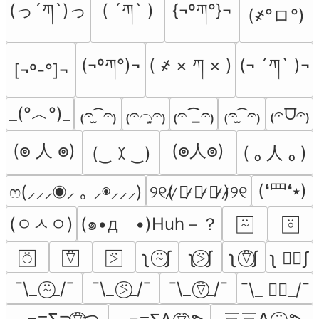
(っ´ཀ`)っ
( ´ཀ` )
{¬ºཀ°}¬
(҂°ロ°)
(¬ºཀ°)¬
( ҂ × ཀ × )
(¬ ´ཀ` )¬
[¬º-°]¬
_(°︿°)_
₍𝄐⩌𝄐₎
₍𝄐 ̫͡ 𝄐₎
₍𝄐⌒̫𝄐₎
₍𝄐⁀̲𝄐₎
₍𝄐 ̫͡ 𝄐₎
(ၜ 人 ၜ)
(ၜ人ၜ)
( ₒ 人 ₒ )
(‿ ꉧ ‿)
(❛⺲❛⭑)
̑̑ෆ(⸝⸝⸝◉⸝ ｡ ⸝◉⸝⸝⸝)
୨୧(̷ ̷〇̷ ̷﹏̷ ̷〇̷ ̷)̷୨୧
(ㅇㅅㅇ)
(๑•д　•)Huh－？
⍨⃞
⍤⃞
⍥⃞
⍢⃞
⍩⃞
ʅ ⍨⃝ʃ
ʅ⍩⃝ʃ
ʅ ⍢⃝ʃ
ʅ ∵⃝ʃ
¯\_ ⍨⃝_/¯
¯\_ ⍩⃝_/¯
¯\_ ⍢⃝_/¯
¯\_ ∵⃝_/¯