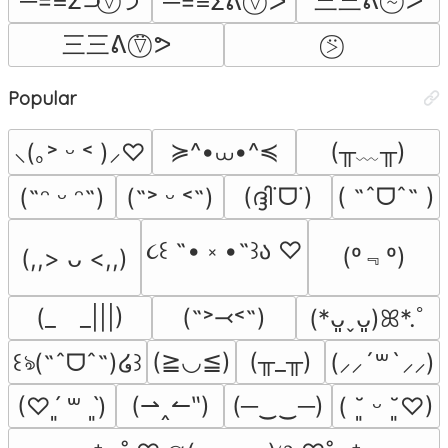
─=≡Σ⊃⍢⃝つ
三三ᕕ ⍨⃝ ᕗ
─=≡Σᕕ ⍢⃝ ᕗ
三三ᕕ ⍢⃝ ᕗ
⍩⃝
Popular
≽^•⩊•^≼
(╥﹏╥)
⸜(｡˃ ᵕ ˂ )⸝♡
(ദ്ദി˙ᗜ˙)
( ˶ˆᗜˆ˵ )
(˶ᵔ ᵕ ᵔ˶)
(˶˃ ᵕ ˂˶)
૮꒰ ˶• ༝ •˶꒱ა ♡
(º﹃º)
(,,> ᴗ <,,)
(_　_|||)
(˶˃⤙˂˶)
(*ᴗ͈ˬᴗ͈)ꕤ*.ﾟ
(≧◡≦)
(╥_╥)
꒰ঌ(˶ˆᗜˆ˵)໒꒱
(⸝⸝´꒳`⸝⸝)
(⇀‸↼‶)
(─‿‿─)
(♡ˊ͈ ꒳ ˋ͈)
( ˘͈ ᵕ ˘͈♡)