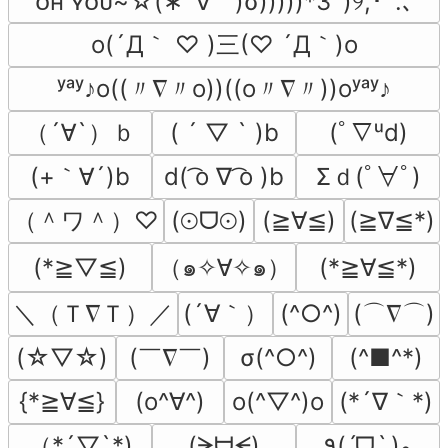
ᴏʜ ʏᴏᴜ~☆(∗´∀｀)σ)))))*3ﾟ)୨,･´.､
o(´Д｀ ♡ )三(♡ ´Д｀)o
ʸᵃʸ♪o((〃∇〃o))((o〃∇〃))oʸᵃʸ♪
（´∀`）ｂ
( ´ ▽ ` )b
(ﾟ∇ᵘd)
(+｀∀´)b
Σｄ(ﾟ∀ﾟ)
d( ͡o ∇ ͡o )b
（＾ワ＾）♡
(⊙ᗜ⊙)
(≧∀≦)
(≧∇≦*)
(*≧▽≦)
（๑✧∀✧๑）
(*≧∀≦*)
＼（Ｔ∇Ｔ）／
(´∀｀）
(⌒∇⌒)
(^○^)
(￣∇￣)
(☆▽☆)
σ(^○^)
(^■^*)
(*´∇｀*)
{*≧∀≦}
(o^∀^)
o(^▽^)o
（*´▽`*)
(ᗒᗨᗕ)
٩(ˊᗜˋ )و