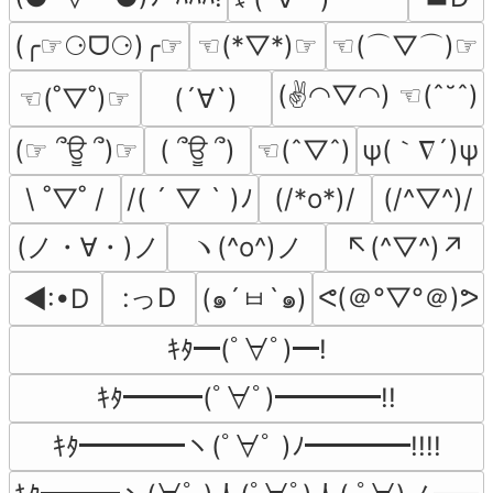
☜(⌒▽⌒)☞
(╭☞⚆ᗜ⚆)╭☞
☜(*▽*)☞
(✌◠▽◠) ☜(ˆ˘ˆ)
☜(˚▽˚)☞
(´∀`)
ψ(｀∇´)ψ
(☞ ՞ਊ ՞)☞
( ՞ਊ ՞)
☜(ˆ▽ˆ)
\ ˚▽˚ /
/( ´ ▽ ` )ﾉ
(/*o*)/
(/^▽^)/
(ノ・∀・)ノ
ヽ(^o^)ノ
↖(^▽^)↗
:っD
ᕙ(＠°▽°＠)ᕗ
◄:•D
(๑´ㅂ`๑)
ｷﾀ━(ﾟ∀ﾟ)━!
ｷﾀ━━━(ﾟ∀ﾟ)━━━━!!
ｷﾀ━━━━ヽ(ﾟ∀ﾟ )ﾉ━━━━!!!!