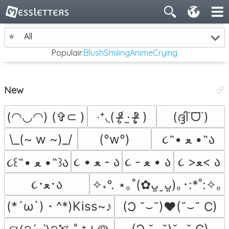
⭐
All
Populair:
Blush
Smiling
Anime
Crying
New
(◠◡◠) (✞⊂ )
‧⁺◟( ᵒ̴̶̷̥́ ·̫ ᵒ̴̶̷̣̥̀ )
(ദ്ദി˙ᗜ˙)
\_(~ w ~)_/
(°w°)
૮˶• ﻌ •˶ა
૮ >ﻌ< ა
૮ - ﻌ • ა
૮ • ﻌ - ა
૮꒰˵• ﻌ •˵꒱ა
૮･ﻌ･ა
✧˖°. ⋆｡˚(✿ᴗ͈ˬᴗ͈)｡･:*˚:✧｡
(*´ω`)・^*)Kiss~♪
(Ɔ ˘⌣˘)♥(˘⌣˘ C)