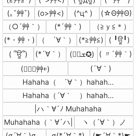
(｡ˇ艸ˇ)
(o>艸<)
(☆Θ艸Θ)
(^ц^ )
（○´艸｀）
(*´艸｀)
（≧ｙ≦＊）
(*・艸・)
（　´∀｀）
(*≧艸≦)
( ╹ਊ╹)
(*´∀｀）
( 〃´艸｀)
( ՞ਊ՞)
(✪ฺܫ✪ฺ)
(´∀｀)
(❤ฺ￫艸￩)
Hahaha（　´∀｀）hahah…
Hahaha（´∀｀　）hahah…
|ハ｀∀´ﾉ Muhahaha
Muhahaha（｀∀´ハ|
ヽ（´∀｀）ノ
(σ´∀｀)σ　
σ(*´∀｀*)
(☛´∀｀*)☛