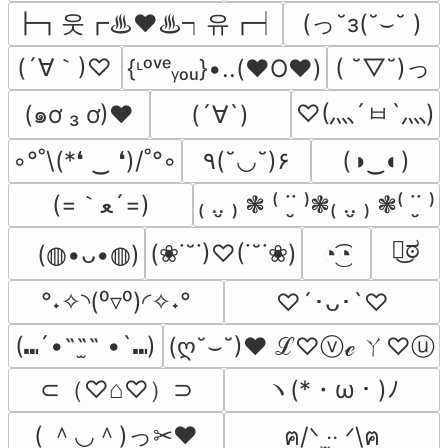
┣┓웃┏♨❤♨┑유┏┥
(っ˘з(˘⌣˘ )
(´∀｀)♡
( ˘▽˘)っ
{ᶫᵒᵛᵉᵧₒᵤ}•..(❤️O❤️)
♡(灬´ㅂ`灬)
(๑ơ ₃ ơ)♥
(´∀`)
◦°˚\(*❛ ‿ ❛)/˚°◦
٩(˘◡˘)۶
(◑‿◐)
(=｀ﻌ´=)
₍ ..̮ ₎ ❃ ⁽ ˙˙̮ ⁾❃₍ ..̮ ₎ ❃⁽ ˙˙̮ ⁾
ಠ͜ಠ
(❀˙˘˙)♡(˙˘˙❀)
◔͜͡◔
　(◍•ᴗ•◍)
°˖✧◝(⁰▿⁰)◜✧˖°
♡´･ᴗ･`♡
(⑉´•˶˶̫˶ •`⑉)
(ღ˘⌣˘)♥ ℒ♡ⓥℯ ㄚ♡ⓤ
⊂（♡⌂♡）⊃
ヽ(*・ω・)ﾉ
( ＾◡＾)っ✂❤
ฅ/ᐠ ‧̫‧ ᐟ\ฅ