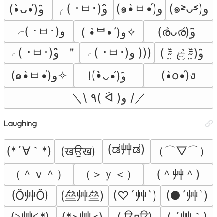
╭( ･ㅂ･)و ̑̑
(๑˃̵ᴗ˂̵)و
(๑•̀ㅂ•́)و
(•̀ᴗ•́)و ̑̑
╭( ･ㅂ･)و
(ര̀ᴗര́)و ̑̑
( •̀ᄇ• ́)ﻭ✧
╭( ･ㅂ･)و )))
╭( ･ㅂ･)و ̑̑ ＂
( ⁼̴̤̆ ළ̉ ⁼̴̤̆)و ̑̑
(๑•̀ㅂ•́)و✧
(•̀o•́)ง
!(•̀ᴗ•́)و ̑̑
＼\ ٩( ᐛ )و /／
Laughing
(ಡ艸ಡ)
(*´∀｀*)
（⌒▽⌒）
(खਉख)
（＾ｖ＾）
（＞ｙ＜）
(＾艸＾)
(Ŏ艸Ŏ)
(亝艸亝)
(♡´艸`)
(●´艸`)
(≧艸≦*)
(*>艸<)
( ´艸｀)
( ਊдਊ)