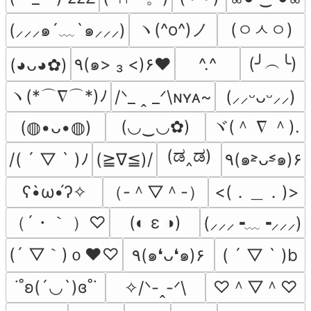
ヽ(^o^)ノ
(ㅇㅅㅇ)
(⸝⸝⸝๑´﹏`๑⸝⸝⸝)
(╯︵╰)
٩(๑> ₃ <)۶♥
^.^
(◕ᴗ◕✿)
ヽ(*⌒∇⌒*)ﾉ
/ᐠ_ ꞈ _ᐟ\ɴʏᴀ~
(⸝⸝ᵕᴗᵕ⸝⸝)
ヾ(＾ ∇ ＾).
(◡‿◡✿)
(⁠◍⁠•⁠ᴗ⁠•⁠◍⁠)
(ಡ‸ಡ)
/( ´ ▽ ` )ﾉ
(≧∇≦)/
٩(๑˃̵ᴗ˂̵๑)۶
（-＾▽＾-）
<(．＿．)>
ʕ•̀ω•́ʔ✧
（´・｀ ）♡
(◐ ε ◑)
(⸝⸝⸝╺﹏╺⸝⸝⸝)
(´ ▽｀)ｏ♥♡
٩(๑❛ᴗ❛๑)۶
( ´ ▽ ` )b
♡＾▽＾♡
˙˚ʚ(´◡`)ɞ˚˙
✧/ᐠ-ꞈ-ᐟ\