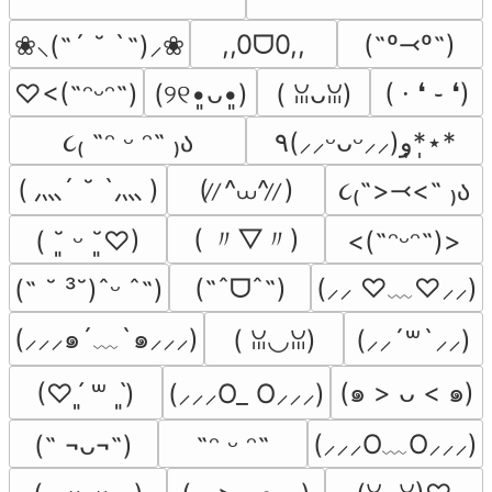
,,0ᗜ0,,
(˶º⤙º˶)
❀⸜(˶´ ˘ `˶)⸝❀
( · ❛ ֊ ❛)
♡<(˶ᵔᵕᵔ˶)
(୨୧•͈ᴗ•͈)
(⁠ ⁠ꈍ⁠ᴗ⁠ꈍ⁠)
૮₍ ˶ᵔ ᵕ ᵔ˶ ₎ა
‎٩(⸝⸝ᵕᴗᵕ⸝⸝)و*̣̩⋆̩*
( 灬´ ˘ `灬 )
( ̷ ̷^⩊^ ̷ ̷)
૮₍˶>⤙<˶ ₎ა
( 〃▽〃)
( ˘͈ ᵕ ˘͈♡)
<(˶ᵔᵕᵔ˶)>
(˶ˆᗜˆ˵)
(⸝⸝ ♡﹏♡⸝⸝)
(˶ ˘ ³˘)ˆᵕ ˆ˶)
(⸝⸝⸝๑´﹏`๑⸝⸝⸝)
( ꈍ◡ꈍ)
(⸝⸝´꒳`⸝⸝)
(๑ > ᴗ < ๑)
(♡ˊ͈ ꒳ ˋ͈)
(⸝⸝⸝O_ O⸝⸝⸝)
(⸝⸝⸝O﹏O⸝⸝⸝)
(˵ ¬ᴗ¬˵)
˶ᵔ ᵕ ᵔ˶