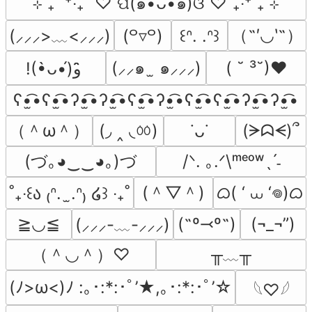
⊹ ₊  ⁺‧₊˚ ♡ ପ(๑•ᴗ•๑)ଓ ♡˚₊‧⁺ ₊ ⊹
（˶′◡‵˶）
(⸝⸝⸝>﹏<⸝⸝⸝)
(꒪▿꒪)
꒰ᐢ. .ᐢ꒱
(⸝⸝๑  ̫ ๑⸝⸝⸝)
( ˘ ³˘)♥
!(•̀ᴗ•́)و ̑̑
ʕ•̫͡•ʕ•̫͡•ʔ•̫͡•ʔ•̫͡•ʕ•̫͡•ʔ•̫͡•ʕ•̫͡•ʕ•̫͡•ʔ•̫͡•ʔ•̫͡•
（＾ω＾）
(◞ ‸ ◟ㆀ)
(ᗒᗣᗕ)՞
˙ᴗ˙
(づ｡◕‿‿◕｡)づ
/ᐠ. ｡.ᐟ\ᵐᵉᵒʷˎˊ˗
(＾▽＾)
ᜊ( ‘ ⩊ ‘𖦹)ᜊ
˚₊‧꒰ა ₍ᐢ.  ̫.ᐢ₎ ໒꒱ ‧₊˚
≧◡≦
(˶º⤙º˶)
(¬_¬”)
(⸝⸝⸝-﹏-⸝⸝⸝)
（＾◡＾）♡
╥﹏╥
(ﾉ>ω<)ﾉ :｡･:*:･ﾟ’★,｡･:*:･ﾟ’☆
𓆩♡𓆪