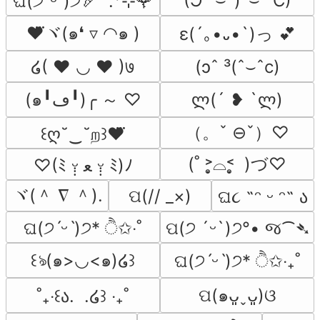
(Ɔ ˘⌣˘)˘⌣˘ C)
ଘ(੭ˊᵕˋ)੭🏹 ˚.⁺⊹🌹
❤⃛ヾ(๑❛ ▿ ◠๑ )
ε(´｡•᎑•`)っ 💕
໒( ♥ ◡ ♥ )७
(ɔˆ ³(ˆ⌣ˆc)
(๑╹ڡ╹)╭ ～ ♡
ლ(´ ❥ `ლ)
（。ˇ ⊖ˇ）♡
꒰ღ˘‿˘ற꒱❤⃛
(˚ ˃̣̣̥⌓˂̣̣̥  )づ♡
♡(ﾐ ᵕ̣̣̣̣̣̣ ﻌ ᵕ̣̣̣̣̣̣ ﾐ)ﾉ
ヾ(＾ ∇ ＾).
ପ(// _×)
ଘ૮ ˶ᵔ ᵕ ᵔ˶ ა
ଘ(੭ˊᵕˋ)੭* ੈ✩‧˚
ପ(੭ ´ᵕ`)੭°• જ⁀➴
꒰ঌ(๑>◡<๑)໒꒱
ଘ(੭ˊᵕˋ)੭* ੈ✩‧₊˚
ପ(๑ᴗ͈ˬᴗ͈)ଓ
˚₊‧꒰ა.  .໒꒱ ‧₊˚