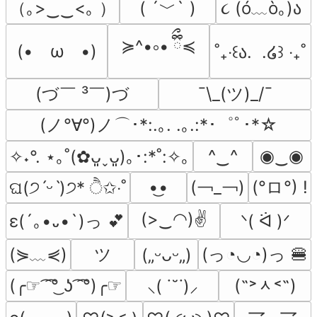
（｡>‿‿<｡ ）
( ´﹀` )
૮ (ó﹏ò｡)ა 
≽^•༚• ྀིྀ≼
(•　ω　•)
˚₊‧꒰ა.  .໒꒱ ‧₊˚
(づ￣ ³￣)づ
¯\_(ツ)_/¯
(ノ°∀°)ノ⌒･*:.｡. .｡.:*･゜ﾟ･*☆
^‿^
◉‿◉
✧˖°. ⋆｡˚(✿ᴗ͈ˬᴗ͈)｡･:*˚:✧｡
(￢_￢)
(°ロ°) !
•͜•
ଘ(੭ˊᵕˋ)੭* ੈ✩‧˚
(>‿◠)✌
ᐠ( ᐛ )ᐟ
ε(´｡•᎑•`)っ 💕
(⋟﹏⋞)
ツ
(っ◔◡◔)っ 🍔
(„ᵕᴗᵕ„)
(˶˃ᆺ˂˶)
(╭☞ ͡ ͡°͜ ʖ ͡ ͡°)╭☞
⸜( ˙˘˙)⸝