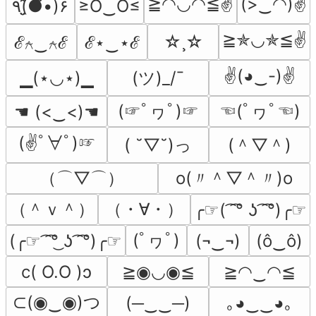
≧◠◡◠≦✌
(>‿◠)✌
٩(●̮̮̃•̃)۶
≥Ö‿Ö≤
≧✯◡✯≦✌
☆¸☆
ℰ⍲‿⍲ℰ
ℰ⋆‿⋆ℰ
✌(◕‿-)✌
(ツ)_/¯
▁(⋆◡⋆)▁
(☞ﾟヮﾟ)☞
☜(ﾟヮﾟ☜)
☚ (<‿<)☚
(✌ﾟ∀ﾟ)☞
( ˘▽˘)っ
(＾▽＾)
（⌒▽⌒）
o(〃＾▽＾〃)o
（＾ｖ＾）
（・∀・）
╭☞( ͡ ͡° ʖ ͡ ͡°)╭☞
(ﾟヮﾟ)
(╭☞ ͡ ͡°͜ ʖ ͡ ͡°)╭☞
(¬‿¬)
(ô‿ô)
c( O.O )ɔ
≧◉◡◉≦
≧◠‿◠≦
⊂(◉‿◉)つ
(─‿‿─)
｡◕‿‿◕｡