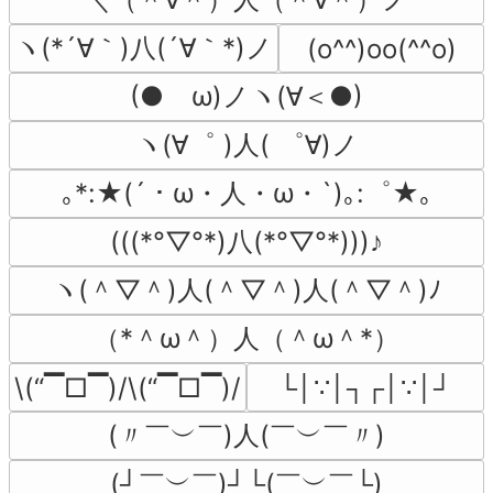
ヽ(*´∀｀)八(´∀｀*)ノ
(o^^)oo(^^o)
(●ゝω)ノヽ(∀＜●)
ヽ(∀゜ )人( ゜∀)ノ
｡*:★(´・ω・人・ω・`)｡:゜★｡
(((*°▽°*)八(*°▽°*)))♪
ヽ(＾▽＾)人(＾▽＾)人(＾▽＾)ﾉ
（*＾ω＾）人（＾ω＾*）
\(“▔□▔)/\(“▔□▔)/
└│∵│┐┌│∵│┘
(〃￣︶￣)人(￣︶￣〃)
(┘￣︶￣)┘└(￣︶￣└)