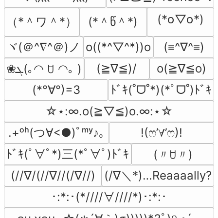
(*꧆▽꧆*)
（*＾ワ＾*）
(*＾წ＾*)
ヾ(＠^∇^＠)ノ
o((*^▽^*))o
(≡^∇^≡)
(≧∇≦)/
o(≧∇≦o)
❀ܓ(｡◠ ꇴ ◠｡ )
(*°∀°)=3
ﾄﾞｷ(˚ᗜ˚*)(*ﾟᗜ˚)ﾄﾞｷ
☆⋆:∞.o(≧▽≦)o.∞:⋆☆
.+ᵒʰ(つ∀<●)ﾟᵐʸ♪｡
!(ෆ’∀’ෆ)!
ﾄﾞｷ(ﾟ∀ﾟ*)三(*ﾟ∀ﾟ)ﾄﾞｷ
(〃ꇴ〃)
(/∇＼*)…Reaaaally?
(//∇/(//∇//(/∇//)
･:*:･(*////∀////*)･:*:･