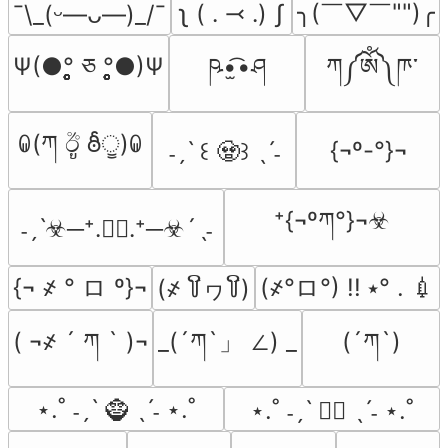
╮(￣▽￣"")╭
ʅ ( ․ ⤙ ․) ʃ
¯\_(ᵕ—ᴗ—)_/¯
Ψ(●°̥̥̥̥̥̥̥̥ ཅ °̥̥̥̥̥̥̥̥●)Ψ
ཥ•̫͡•ཤ
ཀ༼ༀ༽ཫ་
ꐑ(ཀ ඊູ ఠీੂ)ꐑ
{¬º-°}¬
˗ˏˋ ꒰ 🧟꒱ ˎˊ˗
⁺{¬ºཀ°}¬☣︎
˗ˏˋ☣─⁺․🧟‍♂️․⁺─☣´ˎ˗
{¬ ҂ ° ロ º}¬
(҂°ロ°) !! ⭑° . 💉
(҂ ꒦ິヮ꒦ິ)
( ¬҂ ´ ཀ ` )¬
_(´ཀ`」 ∠) _
(´ཀ`)
⋆.˚ ˗ˏˋ 🧌 ˎˊ˗ ⋆.˚
⋆.˚ ˗ˏˋ 🧟‍♀️ ˎˊ˗ ⋆.˚