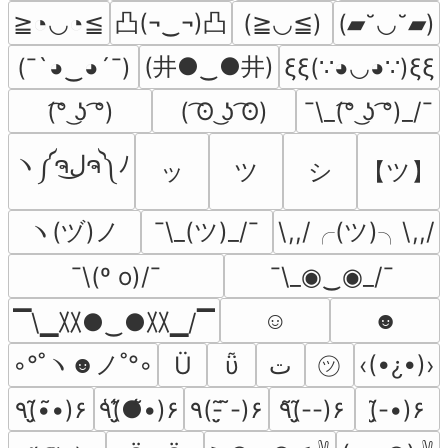
凸(¬‿¬)凸
≧◔◡◔≦
(≧◡≦)
(▰˘◡˘▰)
(井●‿●井)
(¯`◕‿◕´¯)
ξξ(∵◕◡◕∵)ξξ
(͡° ͜ʖ ͡°)
( ͡ʘ ͜ʖ ͡ʘ)
¯\_(͡° ͜ʖ ͡°)_/¯
ヽ༼ຈل͜ຈ༽ﾉ
ッ
ツ
シ
【ツ】
ヽ(ヅ)ノ
¯\_(ツ)_/¯
\,,/╭(ツ)╮\,,/
¯\(º o)/¯
¯\_◉‿◉_/¯
☺
☻
▔\▁〷●‿●〷▁/▔
◦°˚ヽ☻ノ˚°◦
㋡
Ü
ῧ
ﺕ
‹(•¿•)›
٩(•̮̮̃•̃)۶
٩(̾●̮̮̃̾•̃̾)۶
٩(- ̮̮̃-̃)۶
٩(̃-̮̮̃-)۶
(-̮̮̃•)۶