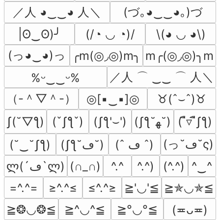
／人 ◕‿‿◕ 人＼
(づ｡◕‿‿◕｡)づ
|ʘ‿ʘ)╯
(/◔ ◡ ◔)/
\(◕ ◡ ◕\)
(っ◕‿◕)っ
╭m(◎◞◎)m╮
m╭(◎◞◎)╮m
／人 ⌒ ‿‿ ⌒ 人＼
%ᵕ‿‿ᵕ%
（-＾▽＾-）
◎[▪‿▪]◎
♉(ˆ⌣ˆ)♉
ʃ(˘▽ƪ)
(ˇʃƪˇ)
(ʃƪ'⌣')
(ʃƪ˘ﻬ˘)
( ื▿ ืʃƪ)
(っ˘ڡ˘ς)
(˘‿˘ʃƪ)
(ʃƪ˘ڡ˘)
(ˆ ڡ ˆ)
ლ(´ڡ`ლ)
(∩_∩)
^.^
^.^)
(^.^)
^‿^
=^.^=
≥^.^≤
≤^.^≥
≧'◡'≦
≧✯◡✯≦
≧❂◡❂≦
≧^◡^≦
≧°◡°≦
(≖ᴗ≖)