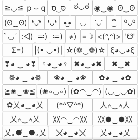
ಠ◡ಠ
≧◡≦
p ⌣ q
סּ ͜ סּ
◉‿◉
ʘ‿ʘ
(ʘ‿ʘ)
•͜•
◡̈
˚͜˚
❛̃ᴗ❛̃
❛ᴗ❛
˙ᴗ˙
⁰ᴗ⁰
ﾟ◡ﾟ
:◅)
≕)
≔)
≠)
=☽
<(^,^)>
'☋'
Σ=)
|(• ◡•)|
☆(❁‿❁)☆
ξ◕◡◕ξ
❣◕ ‿ ◕❣
♀◕‿◕♀
✖◕‿◕✖
✖‿✖
❁◕ ‿ ◕❁
❀◕ ‿ ◕❀
✿◕ ‿ ◕✿
≧❀‿❀≦
(❀◦◡◦)
(✿◠‿◠)
(◡‿◡✿)
✿乂◕‿◕乂
人⍲‿⍲人
(*^▽^*)
乂⍲‿⍲乂
〷◠‿◠〷
〷●‿●〷
乂｡●́‿●̀｡乂
〤◕‿◕〤
乂◕‿◕乂