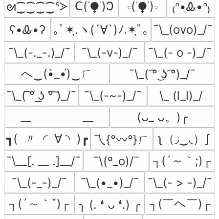
ꓚ(ᣞ⧭ᣞ)Ͻ
𝇋(ᣞ⧭ᣞ)𝇌
ᘛ⁐̤⁐̤⁐̤⁐̤ᕐᐷ
₍ᐢ•Ꮂ•ᐢ₎
ʕ•Ꮂ•ʔ
｡ﾟ✶ฺ.ヽ(´∀`)ﾉ.✶ฺﾟ｡
¯\_(ovo)_/¯
¯\_(-._-.)_/¯
¯\_(-v-)_/¯
¯\_(- o -)_/¯
へ‿(•̀_•́)‿ㄏ
¯\_( ͡° ͜ʖ ͡°)_/¯
¯⁠\⁠_⁠(⁠ ͠⁠°⁠ ͟⁠ʖ⁠ ⁠°͠⁠ ⁠)⁠_⁠/⁠¯
¯\_(-~-)_/¯
\_ (l_l)_/
__               __
(ᴗ_ ᴗ。)╭
┓(  〃  ◜  ∀ ◝  )┏
ʅ（◞‿◟）ʃ
乁{°〰°}ㄏ
┐(´～｀;)┌
¯\__[. __ .]__/¯
¯\(º_o)/¯
¯\_(-_-)_/¯
¯\_(•_•)_/¯
¯\_(- > -)_/¯
┐(´～｀ˇ)┌
┐(￣ヘ￣)┌
╮ (. ❛ ᴗ ❛.) ╭