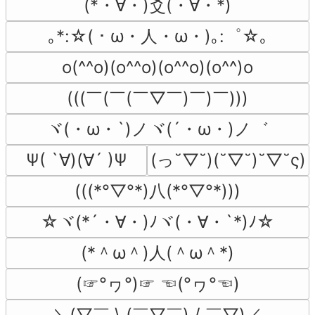
(*・∀・)爻(・∀・*)
｡*:☆(・ω・人・ω・)｡:゜☆｡
o(^^o)(o^^o)(o^^o)(o^^)o
(((￣(￣(￣▽￣)￣)￣)))
ヾ(・ω・`)ノヾ(´・ω・)ノ゛
(っ˘▽˘)(˘▽˘)˘▽˘ς)
Ψ( `∀)(∀´ )Ψ
(((*°▽°*)八(*°▽°*)))
☆ヾ(*´・∀・)ﾉヾ(・∀・`*)ﾉ☆
(*＾ω＾)人(＾ω＾*)
(☞°ヮ°)☞ ☜(°ヮ°☜)
＼(▽￣ \ (￣▽￣) / ￣▽)／