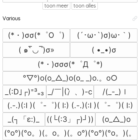
toon meer
toon alles
Various
(*・)σσ(*゜O゜)
(´･ω･`)σ)ω･｀)
( ๑‾̀◡‾́)σ»
( •_•)σ
(*・)σσσ(*゜Д゜*)
°▽°)o(o_△_)o(o_ _)o.。o○
_/￣|(冫、)-c
/(_-_)ｌ
_(:D｣┌)⁼³₌₃
(.-.)(:I )(゜-゜)( I:) (.-.)(:I )(゜-゜)( I:)
_(┐「ε:)_
((└(:3」┌)┘))
(o_△_)o
(°o°)(°o。)(。o。)(。o°)(°o°)(°o。)(。