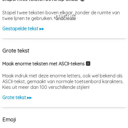
Stapel twee teksten boven elkaar, zonder de ruimte van
twee lijnen te gebruiken. ᵇaͤnͨdͬcͤrͣeͭaͥtͮeͤ
Gestapelde tekst ▸▸
Grote tekst
Maak enorme teksten met ASCII-tekens 🅰️
Maak indruk met deze enorme letters, ook wel bekend als
ASCII-tekst, gemaakt van normale toetsenbord karakters.
Kies uit meer dan 100 verschillende stijlen!
Grote tekst ▸▸
Emoji