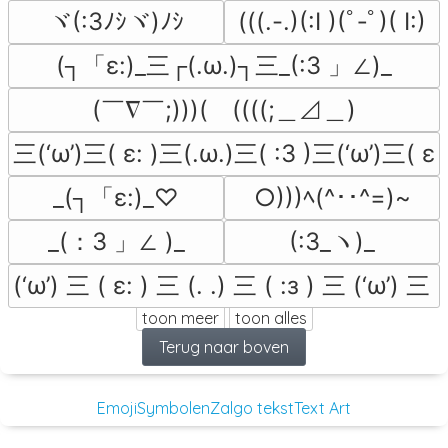
ヾ(:3ﾉｼヾ)ﾉｼ
(((.-.)(:I )(ﾟ‐ﾟ)( I:)
(┐「ε:)_三┌(.ω.)┐三_(:3 」∠)_
(￣∇￣;)))(　((((;＿⊿＿)
三(‘ω’)三( ε: )三(.ω.)三( :3 )三(‘ω’)三( ε:
_(┐「ε:)_♡
○)))ﾍ(^･･^=)~
_(：3 」∠ )_
(:3_ヽ)_
(‘ω’) 三 ( ε: ) 三 (. .) 三 ( :з ) 三 (‘ω’) 三 (
toon meer
toon alles
Terug naar boven
Emoji
Symbolen
Zalgo tekst
Text Art