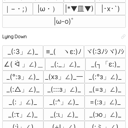
｜−・;）
|ω・）
|*▼皿▼)
|･x･`)
|ω-o)ﾟ
Lying Down
_(:3」∠)_
≡_(ゝヽε:)ﾉ
ヾ(:3ﾉｼヾ)ﾉｼ
∠( ᐛ 」∠)＿
_(:_」∠)_
_(┐「ε:)_
_(°:з」∠)_
_(xз」∠)_一
_(:°з」∠)_
_(:△」∠)_
_(:::з」∠)_
_(=з」∠)_
_(: 」∠)_
_(:^」∠)_
=(:з」∠)_
_(:τ」∠)_
_(:ι」∠)_
_(:ю」∠)_
_(:ì」∠)_
_(÷Ι」∠)_
_(:ミ」∠)_