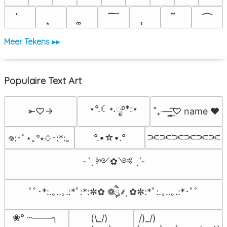
Meer Tekens ▸▸
Populaire Text Art
⋆°.☾⋆.ೃ࿔*:⋆
⤜♡→
˚₊·—̳͟͞͞♡ name ♥️
⫘⫘⫘⫘⫘⫘
°.•☆•.°
𖦹:･ﾟ⋆｡°⭒✩･:*:｡
-ˋˏ ༻✿༺ ˎˊ-
ﾟﾟ･*:.｡..｡.:*ﾟ:*:✼✿ ❁ཻུ۪۪⸙͎ ✿✼:*ﾟ:.｡..｡.:*･ﾟﾟ
❀° ┄───╮

(\_/)

 /)_/)
