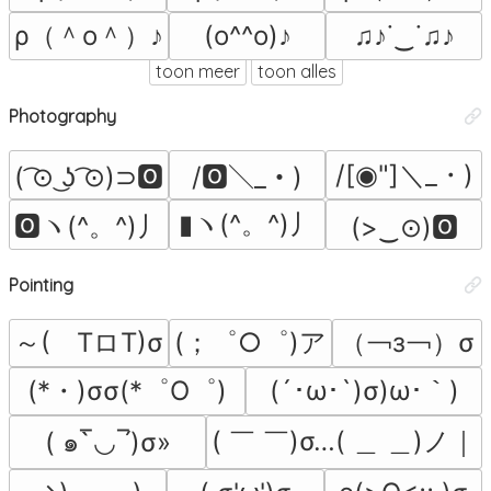
ρ（＾o＾）♪
(o^^o)♪
♫♪˙‿˙♫♪
toon meer
toon alles
Photography
/[◉"]＼_・)
( ͡⊙ ͜ʖ ͡⊙)⊃🅾
/🅾＼_・)
▮ヽ(^。^)丿
🅾ヽ(^。^)丿
(>‿⊙)🅾
Pointing
～(　TロT)σ
(；゜○゜)ア
（￢з￢）σ
(*・)σσ(*゜O゜)
(´･ω･`)σ)ω･｀)
( ￣ ￣)σ…( ＿ ＿)ノ｜
( ๑‾̀◡‾́)σ»