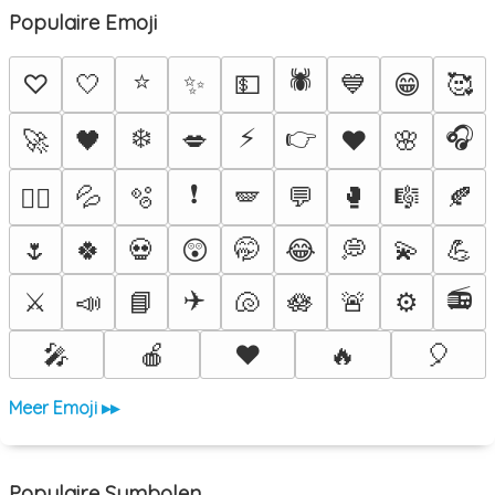
Populaire Emoji
⭐
🕷️
♡
🤍
✨
💵
💙
😁
🥰
❄️
⚡
👉
🎧
🚀
🖤
💋
♥️
🌸
❗
💦
🫧
🪽
💬
🥊
🎼
🍂
❤️‍🔥
🌷
🍀
💀
😲
🤭
😂
💭
💫
💪
✈️
📻
⚔️
📣
📘
🐚
🪷
🚨
⚙️
🎤
🍎
❤️
🔥
🎈
Meer Emoji ▸▸
Populaire Symbolen