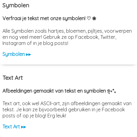
Symbolen
Verfraai je tekst met onze symbolen! ♡ ❀
Alle Symbolen zoals hartjes, bloemen, pijltjes, voorwerpen
en nog veel meer! Gebruik ze op Facebook, Twitter,
Instagram of in je blog posts!
Symbolen ▸▸
Text Art
Afbeeldingen gemaakt van tekst en symbolen ୭̥⋆*｡
Text art, ook wel ASCII-art, zijn afbeeldingen gemaakt van
tekst. Je kan ze bijvoorbeeld gebruiken in je Facebook
posts of op je blog! Erg leuk!
Text Art ▸▸