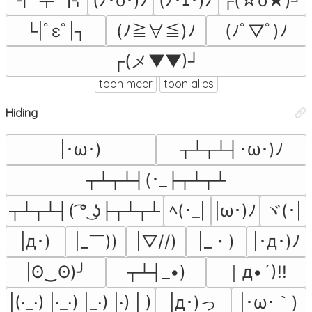
(ﾉ･o･)ﾉ
(ﾉ･ｪ･)ﾉ
┌(☆o★)┘
└|ﾟεﾟ|┐
(ﾉ≧∀≦)ﾉ
(ﾉﾟ▽ﾟ)ﾉ
┌(メ▼▼)┘
toon meer
toon alles
Hiding
|･ω･)
┬┴┬┴┤･ω･)ﾉ
┬┴┬┴┤(･_├┬┴┬┴
ヾ(･|
┬┴┬┴┤( ͡° ͜ʖ├┬┴┬┴
ﾍ(･_|
|ω･)ﾉ
|_￣))
|_・)
|д･)
|▽//)
|･д･)ﾉ
｜д•´)!!
|ʘ‿ʘ)╯
┬┴┤_•)
|д･)っ
|(·_·) |·_·) |_·) |·) | )
|･ω･｀)