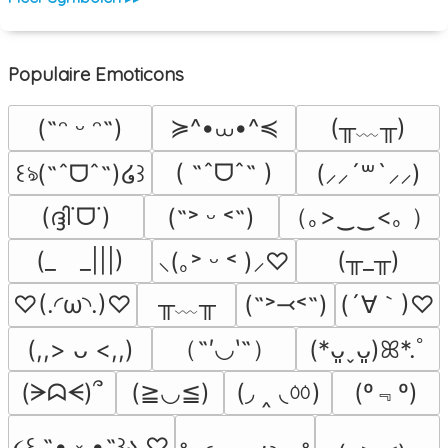
Populaire Emoticons
≽^•⩊•^≼
(╥﹏╥)
(˶ᵔ ᵕ ᵔ˶)
( ˶ˆᗜˆ˵ )
꒰ঌ(˶ˆᗜˆ˵)໒꒱
(⸝⸝´꒳`⸝⸝)
（｡>‿‿<｡ ）
(ദ്ദി˙ᗜ˙)
(˶˃ ᵕ ˂˶)
(_　_|||)
(╥_╥)
⸜(｡˃ ᵕ ˂ )⸝♡
╥﹏╥
(´∀｀)♡
♡(.◜ω◝.)♡
(˶˃⤙˂˶)
（˶′◡‵˶）
(,,> ᴗ <,,)
(*ᴗ͈ˬᴗ͈)ꕤ*.ﾟ
(◞ ‸ ◟ㆀ)
(º﹃º)
(ᗒᗣᗕ)՞
(≧◡≦)
૮꒰ ˶• ༝ •˶꒱ა ♡