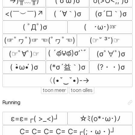
→)╥﹏╥)
( σ'ω')σ
o(>O<;; )σ
<(￣︶￣)↗
( ´∀｀)σ
(σ´□｀)σ
( ﾟДﾟ)σ
(　･ω･)☞
(☞ﾟヮﾟ)☞ ☜(ﾟヮﾟ☜)
(☞˘ ³˘)☞
( ´థ౪థ)σ’`ﾞ
(☞ﾟ∀ﾟ)☞
(σﾟ∀ﾟ)σ
(*σ´益｀)σ
(?・・)σ
( •̀ω•́ )σ
〈(•ˇ‿ˇ•)-→
toon meer
toon alles
Running
ε=ε=┌( >_<)┘
☆ﾐ(o*･ω･)ﾉ
C= C= C= C= C=┌(;・ω・)┘