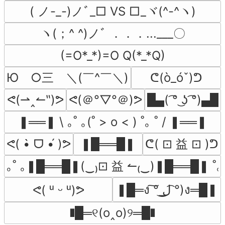
( ノ-_-)ノﾞ_□ VS □_ヾ(^-^ヽ)
ヽ(；^ ^)ノﾞ ．．．...___〇
(=O*_*)=O Q(*_*Q)
Ю　○三　＼(￣^￣＼)
ᕦ(ò_óˇ)ᕤ
ᕙ(＠°▽°＠)ᕗ
ᕙ(⇀‸↼‶)ᕗ
█▄( ͡° ͜ʖ ͡°)▄█
❚══❚ \ ｡˚ ｡(˚ > o < )‎ ˚｡ ˚ / ❚══❚
ᕦ( ⊡ 益 ⊡ )ᕤ
ᕙ( •̀ ᗜ •́ )ᕗ
❚█══█❚
｡˚ ｡❚█══█❚(‿₎⊡ 益 ↼₍‿)❚█══█❚ ˚｡ 
❚█═ง ͠° ͟ل͜ ͡°)ง═█❚
ᕙ( ᵘ ᵕ ᵘ)ᕗ
❚█═୧(o‸o)୨═█❚