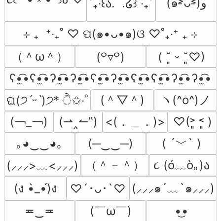
(๑˃̵ᴗ˂̵)و
˚₊‧꒰ა.  .໒꒱ ‧₊˚
⊹ ₊  ⁺‧₊˚ ♡ ପ(๑•ᴗ•๑)ଓ ♡˚₊‧⁺ ₊ ⊹
（＾ω＾）
(꒪▿꒪)
( ˘͈ ᵕ ˘͈♡)
ʕ•̫͡•ʕ•̫͡•ʔ•̫͡•ʔ•̫͡•ʕ•̫͡•ʔ•̫͡•ʕ•̫͡•ʕ•̫͡•ʔ•̫͡•ʔ•̫͡•
(＾▽＾)
ヽ(^o^)ノ
ଘ(੭ˊᵕˋ)੭* ੈ✩‧˚
(￢_￢)
<(．＿．)>
(⇀‸↼‶)
♡(˃͈ ˂͈ )
( ´﹀` )
｡◕‿‿◕｡
(─‿‿─)
（＾－＾）
૮ (ó﹏ò｡)ა 
(⸝⸝⸝>﹏<⸝⸝⸝)
(ง •̀_•́)ง
(⸝⸝⸝๑´﹏`๑⸝⸝⸝)
♡´･ᴗ･`♡
(￣ω￣﻿)
≖‿≖
•͜•