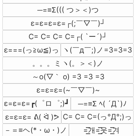
─=≡Σ((( つ＞＜)つ
ε=ε=ε=ε=┌(;￣▽￣)┘
C= C= C= C=┌( `ー´)┘
ε===(っ≧ω≦)っ
ヽ(￣д￣;)ノ=3=3=3
。。。ミヽ(。＞＜)ノ
～o(▽｀ o) =3 =3 =3
ε=ε=ε=(~￣▽￣)~
ε=ε=ε=┏(゜ロ゜;)┛
─=≡Σ ﾍ( ´Д`)ﾉ
C= C= C=(っ°Д°;)っ
ε=ε=ε= ᕕ( ᐛ )ᕗ
－＝≡ヘ(*・ω・)ノ
=͟͟͞͞개=͟͟͞͞웃=͟͟͞͞겨