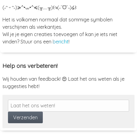
(˶ᵔ ᵕ ᵔ˶)
≽^•⩊•^≼
(╥﹏╥)
꒰ঌ(˶ˆᗜˆ˵)໒꒱
Het is volkomen normaal dat sommige symbolen
verschijnen als vierkantjes.
Wil je je eigen creaties toevoegen of kan je iets niet
vinden? Stuur ons een
bericht
!
Help ons verbeteren!
Wij houden van feedback! 😍 Laat het ons weten als je
suggesties hebt!