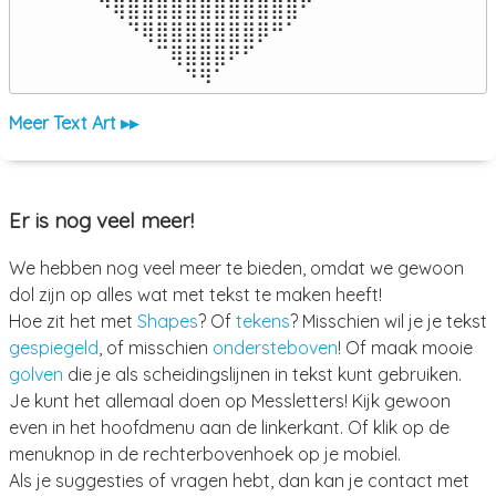
⠀⠙⢿⣿⣿⣿⣿⣿⣿⣿⣿⣿⣿⣿⣿⠋⠀

⠀⠀⠀⠙⢿⣿⣿⣿⣿⣿⣿⣿⡿⠛⠁⠀⠀

⠀⠀⠀⠀⠀⠉⢿⣿⣿⣿⠟⠋⠀⠀⠀⠀⠀

⠀⠀⠀⠀⠀⠀⠀⠙⠻⠁⠀⠀⠀⠀⠀⠀⠀⠀⠀⠀⠀⠀⠀
Meer Text Art ▸▸
Er is nog veel meer!
We hebben nog veel meer te bieden, omdat we gewoon
dol zijn op alles wat met tekst te maken heeft!
Hoe zit het met
Shapes
? Of
tekens
? Misschien wil je je tekst
gespiegeld
, of misschien
ondersteboven
! Of maak mooie
golven
die je als scheidingslijnen in tekst kunt gebruiken.
Je kunt het allemaal doen op Messletters! Kijk gewoon
even in het hoofdmenu aan de linkerkant. Of klik op de
menuknop in de rechterbovenhoek op je mobiel.
Als je suggesties of vragen hebt, dan kan je contact met