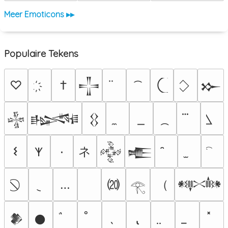
Meer Emoticons ▸▸
Populaire Tekens
♡
†
𒋲
𒁍
𒈔
𒈙
𒌐
ネ
𐌔
٠
𐊵
𒅒
𒍫
⒇
（
…
𒀰
𓂀
𒆎
𒊹