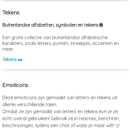
Tekens
Buitenlandse alfabetten, symbolen en tekens 🌐
Een grote collectie van buitenlandse alfabetische
karakters, zoals letters, punten, streepjes, accenten en
meer.
Tekens ▸▸
Emoticons
Deze emoticons zijn gemaakt van letters en tekens uit
allerlei verschillende talen.
Omdat ze zijn gemaakt van letters en tekens kun je ze
echt overal gebruiken! Gebruik ze in reacties, berichten,
beschrijvingen, tijdens een chat of waar je maar wilt! ツ