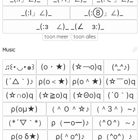
_(:Ⅰ」∠)_
_(:⑧」∠)_
_(:зゝ∠)_ _(∠ゝз:)_
toon meer
toon alles
Music
(o・★)
(☆￢o)q
♫꒰･◡･๑꒱
(^_^♪)
(´△｀)♪
ρ(o＜★)
ρ(o＾★)
(☆￣o)q
(´0｀)q
(☆∩o)q
(☆≧o)q
(☆Θo)q
（＾Ｏ＾☆♪
（＾3＾）~♪
ρ(oμ★)
（*´▽｀*）
ρ（ーoー)♪
（^Ｏ^）～♪
ρ(＾o^)♪
ρ（^o^）♪
ρ(o δ★)