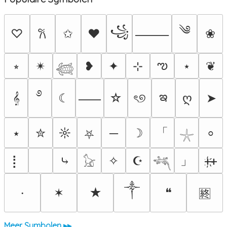
༄
꧁
♡
✩
♥
❀
𐙚
⸻
ఌ
⭒
✴︎
❥
✦
⊹
⋆
❦
𓆉
࿔
ఇ
𝄞
☾
☆
ৎ୭
ღ
➤
⸺
「
⭑
✮
☼
─
☽
⸰
⛧
𓇼
」
⡇
⤷
✧
☪
ᚐ҉ᚐ
𓃠
𓆈
༒
✶
★
❝
⸱
🈡
Meer Symbolen ▸▸