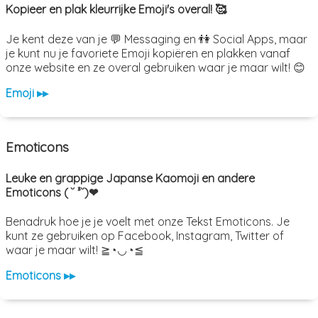
Kopieer en plak kleurrijke Emoji's overal! 🥰
Je kent deze van je 💬 Messaging en 👫 Social Apps, maar
je kunt nu je favoriete Emoji kopiëren en plakken vanaf
onze website en ze overal gebruiken waar je maar wilt! 😊
Emoji ▸▸
Emoticons
Leuke en grappige Japanse Kaomoji en andere
Emoticons ( ˘ ³˘)❤
Benadruk hoe je je voelt met onze Tekst Emoticons. Je
kunt ze gebruiken op Facebook, Instagram, Twitter of
waar je maar wilt! ≧◔◡◔≦
Emoticons ▸▸