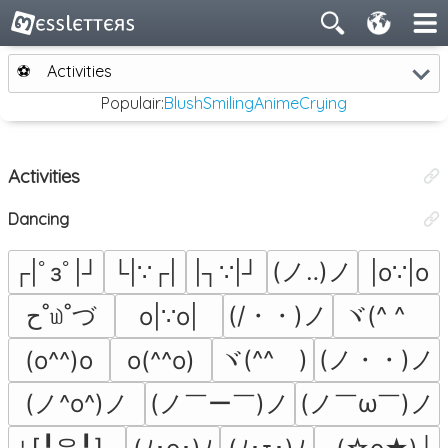
⚽
Activities
Populair:
Blush
Smiling
Anime
Crying
Activities
Dancing
(ノ‥)ノ
┌|ﾟзﾟ|┘
└|∵┌|
|┐∵|┘
|o∵|o
ح˚௰˚づ
(/・・)ノ
ヾ(^ ^ゞ
o|∵o|
ヾ(^^ゞ)
(ノ・・)ノ
(o^^)o
o(^^o)
(ノ^o^)ノ
(ノ￣ー￣)ノ
(ノ￣ω￣)ノ
⌎⌈╹우╹⌉⌍