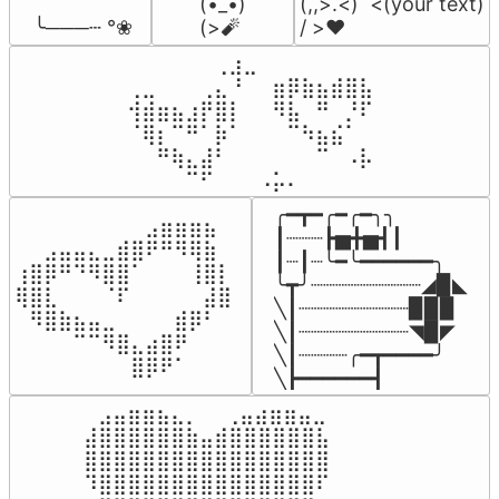
(•_•)

(,,>.<)  <(your text)

 ╰───┄ °❀
(>🧨
/ >❤️
⠀⠀⠀⠀⠀⠀⢀⣰⣀⠀⠀⠀⠀⠀⠀⠀⠀

⢀⣀⠀⠀⠀⢀⣄⠘⠀⠀⣶⡿⣷⣦⣾⣿⣧

⢺⣾⣶⣦⣰⡟⣿⡇⠀⠀⠻⣧⠀⠛⠀⡘⠏

⠈⢿⡆⠉⠛⠁⡷⠁⠀⠀⠀⠉⠳⣦⣮⠁⠀

⠀⠀⠛⢷⣄⣼⠃⠀⠀⠀⠀⠀⠀⠉⠀⠠⡧

⠀⠀⠀⠀⠉⠋⠀⠀⠀⠠⡥⠄⠀⠀⠀⠀⠀
╭━┳━╭━╭━╮╮

⠀⠀⠀⠀⠀⠀⠀⠀⠀⣠⣶⣶⣶⣦⠀⠀

┃┈┈┈┣▅╋▅┫┃

⠀⠀⣠⣤⣤⣄⣀⣾⣿⠟⠛⠻⢿⣷⠀

┃┈┃┈╰━╰━━━━━━╮

⢰⣿⡿⠛⠙⠻⣿⣿⠁⠀⠀⠀⢸⣿⡇

╰┳╯┈┈┈┈┈┈┈┈┈◢▉◣

⢿⣿⣇⠀⠀⠀⠈⠏⠀⠀⠀⠀⠀⣼⣿⠀

╲┃┈┈┈┈┈┈┈┈┈▉▉▉

⠀⠻⣿⣷⣦⣤⣀⠀⠀⠀⠀⣾⡿⠃⠀

╲┃┈┈┈┈┈┈┈┈┈◥▉◤

⠀⠀⠀⠀⠉⠉⠻⣿⣄⣴⣿⠟⠀⠀⠀

╲┃┈┈┈┈╭━┳━━━━╯

⠀⠀⠀⠀⠀⠀⠀⠀⣿⡿⠟⠁⠀⠀⠀⠀
╲┣━━━━━━┫﻿
⠀⣠⣤⣶⣶⣦⣄⡀  ⠀⢀⣤⣴⣶⣶⣤⣀⠀

⣼⣿⣿⣿⣿⣿⣿⣷⣤⣾⣿⣿⣿⣿⣿⣿⣧

⣿⣿⣿⣿⣿⣿⣿⣿⣿⣿⣿⣿⣿⣿⣿⣿⣿

⠹⣿⣿⣿⣿⣿⣿⣿⣿⣿⣿⣿⣿⣿⣿⣿⠏
