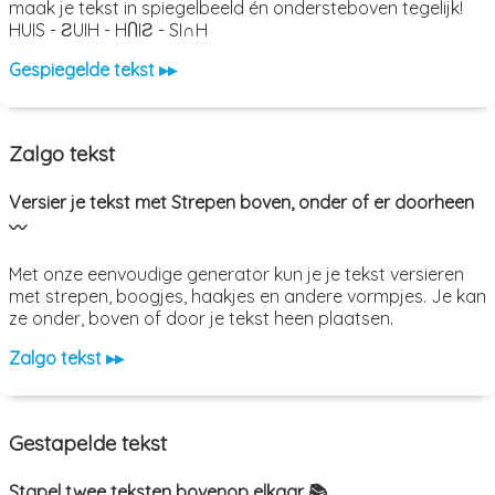
maak je tekst in spiegelbeeld én ondersteboven tegelijk!
HUIS - ƧUIH - HႶIƧ - SI∩H
Gespiegelde tekst ▸▸
Zalgo tekst
Versier je tekst met Strepen boven, onder of er doorheen
〰️
Met onze eenvoudige generator kun je je tekst versieren
met strepen, boogjes, haakjes en andere vormpjes. Je kan
ze onder, boven of door je tekst heen plaatsen.
Zalgo tekst ▸▸
Gestapelde tekst
Stapel twee teksten bovenop elkaar 📚