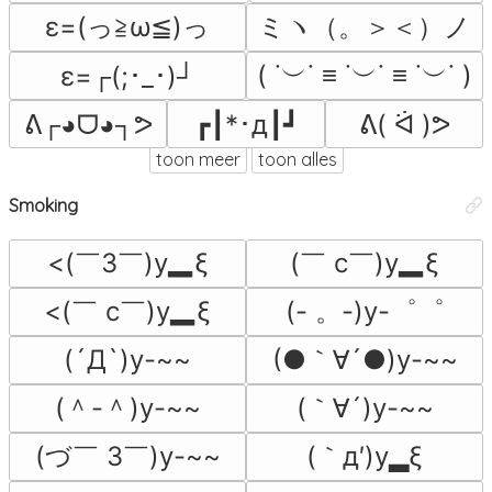
ε=(っ≧ω≦)っ
ミヽ（。＞＜）ノ
( ˙︶˙ ≡ ˙︶˙ ≡ ˙︶˙ )
ε=┌(;･_･)┘
ᕕ┌◕ᗜ◕┐ᕗ
┏┃*･д┃┛
ᕕ( ᐛ )ᕗ
toon meer
toon alles
Smoking
<(￣3￣)y▂ξ
(￣ c￣)y▂ξ
<(￣ c￣)y▂ξ
(- 。-)y-゜゜
(●｀∀´●)y-~~
(´Д`)y-~~
(＾-＾)y-~~
(｀∀´)y-~~
(づ￣ 3￣)y-~~
(｀д′)y▂ξ