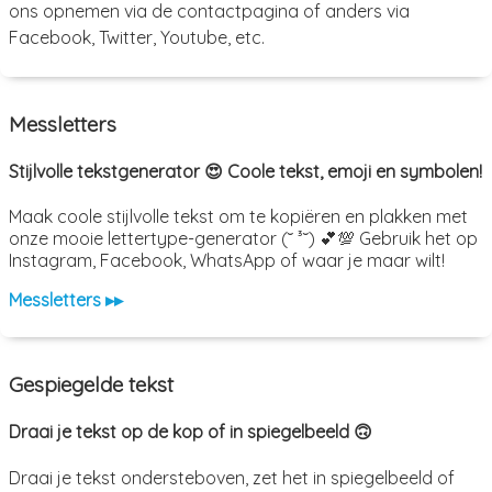
ons opnemen via de contactpagina of anders via
Facebook, Twitter, Youtube, etc.
Messletters
Stijlvolle tekstgenerator 😍 Coole tekst, emoji en symbolen!
Maak coole stijlvolle tekst om te kopiëren en plakken met
onze mooie lettertype-generator (˘ ³˘) 💕💯 Gebruik het op
Instagram, Facebook, WhatsApp of waar je maar wilt!
Messletters ▸▸
Gespiegelde tekst
Draai je tekst op de kop of in spiegelbeeld 🙃
Draai je tekst ondersteboven, zet het in spiegelbeeld of