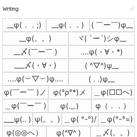
Writing
__φ(．．;)
__φ(．．)
( ￣ー￣)φ__
__φ(。。)
ヾ( `ー´)シφ__
__〆(￣ー￣ )
....φ(・∀・*)
___〆(・∀・)
( ^▽^)ψ__
....φ(︶▽︶)φ....
( . .)φ__
φ(￣ー￣ )ノ
φ(°ρ°*)メ
＿φ(□□ヘ)
＿φ(￣ー￣ )
φ（．．）
φ(._.)
ψ(。。)
＿φ( °-°)/
＿φ(°-°=)
___ψ(‥ )
φ(◎◎へ）
＿〆(。。)
φ(^∇^ )