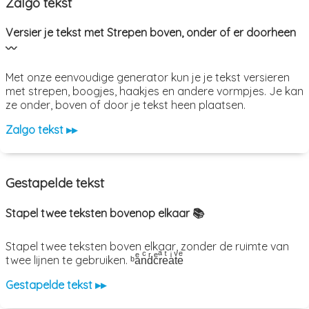
Zalgo tekst
Versier je tekst met Strepen boven, onder of er doorheen
〰️
Met onze eenvoudige generator kun je je tekst versieren
met strepen, boogjes, haakjes en andere vormpjes. Je kan
ze onder, boven of door je tekst heen plaatsen.
Zalgo tekst ▸▸
Gestapelde tekst
Stapel twee teksten bovenop elkaar 📚
Stapel twee teksten boven elkaar, zonder de ruimte van
twee lijnen te gebruiken. ᵇaͤnͨdͬcͤrͣeͭaͥtͮeͤ
Gestapelde tekst ▸▸