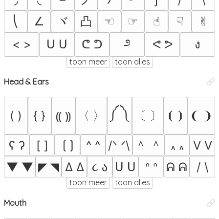
ヾ
凸
⎝
∠
☜︎
☞︎
☝︎
☟︎
✌︎
೨
< >
ᑌ ᑌ
ᕦ ᕤ
ᕙ ᕗ
ง
toon meer
toon alles
Head & Ears
༼ ༽
〈 〉
〔 〕
( )
{ }
⦗ ⦘
❨ ❩
⸨ ⸩
＾ ＾
ʕ ʔ
[ ]
⟮ ⟯
^ ^
/ᐠ ᐟ\
V V
៱ ៱
▼ ▼
◤ ◥
Δ Δ
૮ ა
ᑌ ᑌ
ᐢ ᐢ
ᕱ ᕱ
/ \
toon meer
toon alles
Mouth