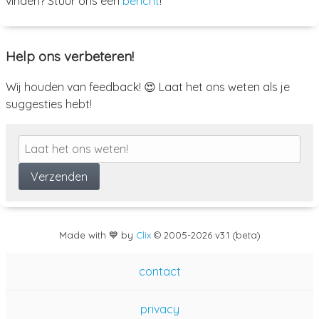
vinden? Stuur ons een
bericht
!
Help ons verbeteren!
Wij houden van feedback! 😍 Laat het ons weten als je
suggesties hebt!
Made with 💙 by
Clix
©
2005
-2026 v3.1 (beta)
contact
privacy