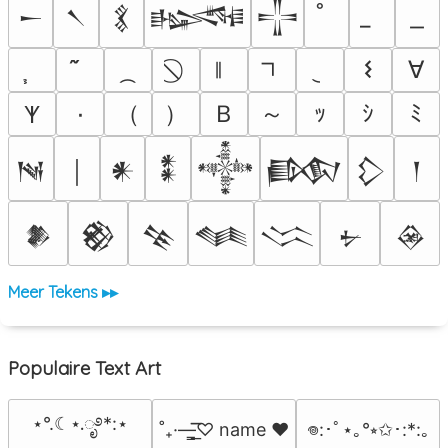
𒀸
𒀹
𒃽
𒈙
𒋲
𐌔
∀
（
）
Ｂ
～
٠
ｯ
ｼ
ﾐ
𐊵
𒀃
￨
𒀭
𒀮
𒀱
𒁃
𒁷
𒁹
𒆎
𒆙
𒆚
𒈝
𒈱
𒉡
𒊲
Meer Tekens ▸▸
Populaire Text Art
⋆°.☾⋆.ೃ࿔*:⋆
˚₊·—̳͟͞͞♡ name ♥️
𖦹:･ﾟ⋆｡°⭒✩･:*:｡