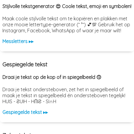
Stijlvolle tekstgenerator 😍 Coole tekst, emoji en symbolen!
Maak coole stijlvolle tekst om te kopiëren en plakken met
onze mooie lettertype-generator (˘ ³˘) 💕💯 Gebruik het op
Instagram, Facebook, WhatsApp of waar je maar wilt!
Messletters ▸▸
Gespiegelde tekst
Draai je tekst op de kop of in spiegelbeeld 🙃
Draai je tekst ondersteboven, zet het in spiegelbeeld of
maak je tekst in spiegelbeeld én ondersteboven tegelijk!
HUIS - ƧUIH - HႶIƧ - SI∩H
Gespiegelde tekst ▸▸