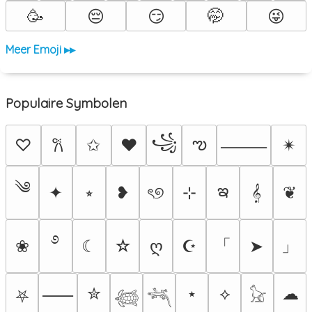
🥳
😔
😏
🤭
😜
Meer Emoji ▸▸
Populaire Symbolen
꧁
ఌ
♡
✩
♥
✴︎
𐙚
⸻
༄
ఇ
✦
⭒
❥
ৎ୭
⊹
𝄞
❦
࿔
「
」
❀
☾
☆
ღ
☪
➤
✮
⋆
⟡
☁
⸺
⛧
𓆉
𓆈
𓃠