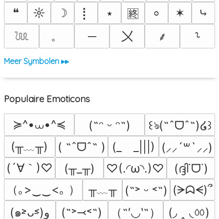
❝
☼
☽
⡇
⭑
✶
⤷
⸰
🈡
。
〤
─
⸙
⸊
𓆙
Meer Symbolen ▸▸
Populaire Emoticons
≽^•⩊•^≼
(˶ᵔ ᵕ ᵔ˶)
꒰ঌ(˶ˆᗜˆ˵)໒꒱
(╥﹏╥)
( ˶ˆᗜˆ˵ )
(_　_|||)
(⸝⸝´꒳`⸝⸝)
(´∀｀)♡
(╥_╥)
♡(.◜ω◝.)♡
(ദ്ദി˙ᗜ˙)
（｡>‿‿<｡ ）
╥﹏╥
(ᗒᗣᗕ)՞
(˶˃ ᵕ ˂˶)
（˶′◡‵˶）
(◞ ‸ ◟ㆀ)
(๑˃̵ᴗ˂̵)و
(˶˃⤙˂˶)