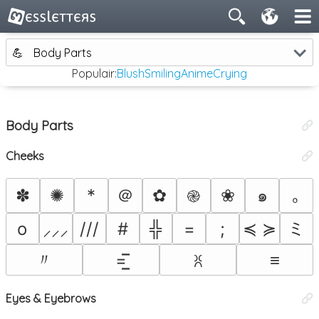
💪
Body Parts
Populair:
Blush
Smiling
Anime
Crying
Body Parts
Cheeks
＠
✽
✺
*
✿
❀
๑
｡
֎
ミ
o
///
#
╬
=
;
≼ ≽
⸝⸝⸝
〃
=͟͟͞͞
≡
ꐦ
Eyes & Eyebrows