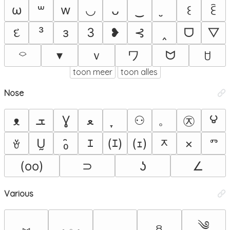
ω
w
◡
‿
꒳
ᴗ
꒰
ꏁ
દ
³
з
3
❥
⊰
‸
ᗜ
▽
ｖ
ワ
⌔
▾
ᗢ
ꇴ
toon meer
toon alles
Nose
౪
。
㉨
ܫ
Ɣ
ﻌ
⚇
ᴥ
ᆽ
Ṵ
₀̑
ｴ
(ｴ)
(ｪ)
×
ⱅ
ꈊ
(oo)
⊃
ʖ
∠
Various
༄
⑅
ꊞ