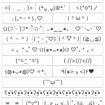
<(．＿．)>
ヽ(^o^)ノ
(*ᴗ͈ˬᴗ͈)ꕤ*.ﾟ
（＾ω＾）
⸜(｡˃ ᵕ ˂ )⸝♡
｡◕‿‿◕｡
ଘ(੭ˊᵕˋ)੭* ੈ✩‧˚
♡´･ᴗ･`♡
（＾－＾）
(＾▽＾)
(≧◡≦)
( ˘͈ ᵕ ˘͈♡)
⊹ ₊  ⁺‧₊˚ ♡ ପ(๑•ᴗ•๑)ଓ ♡˚₊‧⁺ ₊ ⊹
( //>///<//)
(˵ᵕ̴᷄ ˶̫ ˶ᵕ̴᷅˵)
٩(๑> ₃ <)۶♥
(◍•ᴗ•◍)♡ ✧*。
(￣ω￣﻿)
ʕ•̫͡•ʕ•̫͡•ʔ•̫͡•ʔ•̫͡•ʕ•̫͡•ʔ•̫͡•ʕ•̫͡•ʕ•̫͡•ʔ•̫͡•ʔ•̫͡•
≖‿≖
(꒪▿꒪)
(,,> ᴗ <,,)
˚₊‧꒰ა.  .໒꒱ ‧₊˚