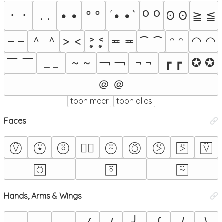
꧆ ꧆
・・
. .
• •
° °
´• •`
ʘ ʘ
≧ ≦
＾ ＾
– –
> <
˃̣̣̥ ˂̣̣̥
≖ ≖
⁀ ⁀
◠ ◠
ᵔ ᵔ
￣ ￣
￢ ￢
_ _
~ ~
¬ ¬
┏ ┏
✪ ✪
＠ ＠
toon meer
toon alles
Faces
⍢⃝
⍣⃝
⍤⃝
⍨⃝
⍥⃝
⍩⃝
⍩⃞
⍢⃞
∵⃝
⍥⃞
⍤⃞
⍨⃞
Hands, Arms & Wings
ノ
◞
◟
–
ﾉ
╯
∫
/
\