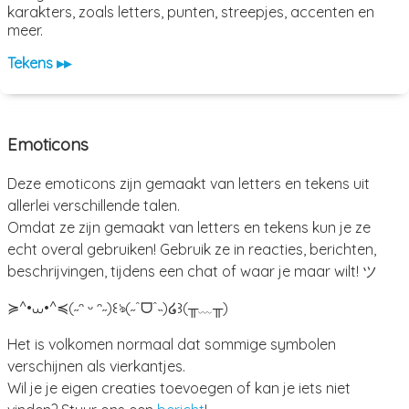
karakters, zoals letters, punten, streepjes, accenten en
meer.
Tekens ▸▸
Emoticons
Deze emoticons zijn gemaakt van letters en tekens uit
allerlei verschillende talen.
Omdat ze zijn gemaakt van letters en tekens kun je ze
echt overal gebruiken! Gebruik ze in reacties, berichten,
beschrijvingen, tijdens een chat of waar je maar wilt! ツ
≽^•⩊•^≼
(˶ᵔ ᵕ ᵔ˶)
꒰ঌ(˶ˆᗜˆ˵)໒꒱
(╥﹏╥)
Het is volkomen normaal dat sommige symbolen
verschijnen als vierkantjes.
Wil je je eigen creaties toevoegen of kan je iets niet