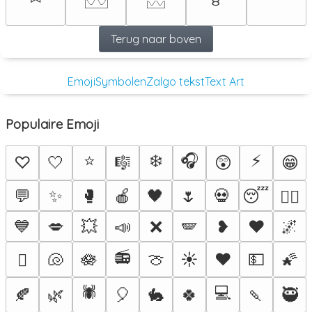
𓈉
𓈊
Terug naar boven
Emoji
Symbolen
Zalgo tekst
Text Art
Populaire Emoji
⭐
❄️
🎧
⚡
♡
🤍
🎼
😲
😁
💬
✨
🥊
🍎
🖤
🌷
💀
😴
❤️‍🔥
💙
💋
💥
📣
❌
🪽
❥
♥️
🌌
📻
🐚
🪷
🍈
☀️
❤️
💵
🌠
🫟
🕷️
💻
🍂
🌿
🎈
🐇
🍀
🍡
🥷