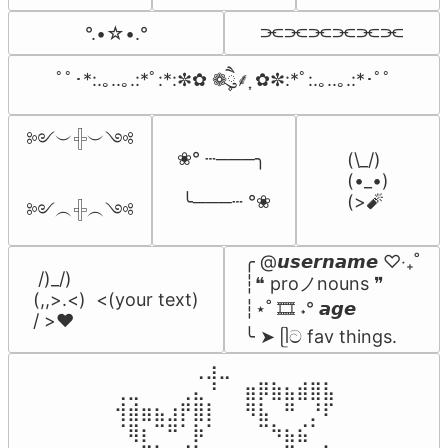
⫘⫘⫘⫘⫘⫘
°.•☆•.°
ﾟﾟ･*:.｡..｡.:*ﾟ:*:✼✿ ❁ཻུ۪۪⸙͎ ✿✼:*ﾟ:.｡..｡.:*･ﾟﾟ
༻︶𓏶︶༺

❀° ┄───╮

(\_/)

(•_•)

 ╰───┄ °❀
(>🧨
༻︵𓏶︵༺
╭ @𝙪𝙨𝙚𝙧𝙣𝙖𝙢𝙚 ♡‧₊˚

 /)_/)

┆❝ proノnouns ❞

(,,>.<)  <(your text)

┆⋆˚ 🎞️ ˖° 𝙖𝙜𝙚

/ >❤️
╰ ➤ ᥫට fav things.
⠀⠀⠀⠀⠀⠀⢀⣰⣀⠀⠀⠀⠀⠀⠀⠀⠀

⢀⣀⠀⠀⠀⢀⣄⠘⠀⠀⣶⡿⣷⣦⣾⣿⣧

⢺⣾⣶⣦⣰⡟⣿⡇⠀⠀⠻⣧⠀⠛⠀⡘⠏

⠈⢿⡆⠉⠛⠁⡷⠁⠀⠀⠀⠉⠳⣦⣮⠁⠀
