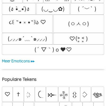
( ´﹀` )
(ง •̀_•́)ง
(◡‿◡✿)
૮꒰ ˶• ༝ •˶꒱ა ♡
(ㅇㅅㅇ)
(⸝⸝⸝๑´﹏`๑⸝⸝⸝)
♡(˃͈ ˂͈ )
(´ ▽｀)ｏ♥♡
Meer Emoticons ▸▸
Populaire Tekens
♡
†
𒁍
𒈔
𒌐
𒀲