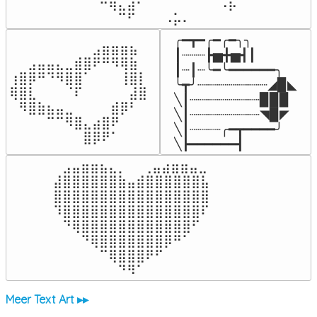
⠀⠀⠛⢷⣄⣼⠃⠀⠀⠀⠀⠀⠀⠉⠀⠠⡧

⠀⠀⠀⠀⠉⠋⠀⠀⠀⠠⡥⠄⠀⠀⠀⠀⠀
╭━┳━╭━╭━╮╮

⠀⠀⠀⠀⠀⠀⠀⠀⠀⣠⣶⣶⣶⣦⠀⠀

┃┈┈┈┣▅╋▅┫┃

⠀⠀⣠⣤⣤⣄⣀⣾⣿⠟⠛⠻⢿⣷⠀

┃┈┃┈╰━╰━━━━━━╮

⢰⣿⡿⠛⠙⠻⣿⣿⠁⠀⠀⠀⢸⣿⡇

╰┳╯┈┈┈┈┈┈┈┈┈◢▉◣

⢿⣿⣇⠀⠀⠀⠈⠏⠀⠀⠀⠀⠀⣼⣿⠀

╲┃┈┈┈┈┈┈┈┈┈▉▉▉

⠀⠻⣿⣷⣦⣤⣀⠀⠀⠀⠀⣾⡿⠃⠀

╲┃┈┈┈┈┈┈┈┈┈◥▉◤

⠀⠀⠀⠀⠉⠉⠻⣿⣄⣴⣿⠟⠀⠀⠀

╲┃┈┈┈┈╭━┳━━━━╯

⠀⠀⠀⠀⠀⠀⠀⠀⣿⡿⠟⠁⠀⠀⠀⠀
╲┣━━━━━━┫﻿
⠀⣠⣤⣶⣶⣦⣄⡀  ⠀⢀⣤⣴⣶⣶⣤⣀⠀

⣼⣿⣿⣿⣿⣿⣿⣷⣤⣾⣿⣿⣿⣿⣿⣿⣧

⣿⣿⣿⣿⣿⣿⣿⣿⣿⣿⣿⣿⣿⣿⣿⣿⣿

⠹⣿⣿⣿⣿⣿⣿⣿⣿⣿⣿⣿⣿⣿⣿⣿⠏

⠀⠙⢿⣿⣿⣿⣿⣿⣿⣿⣿⣿⣿⣿⣿⠋⠀

⠀⠀⠀⠙⢿⣿⣿⣿⣿⣿⣿⣿⡿⠛⠁⠀⠀

⠀⠀⠀⠀⠀⠉⢿⣿⣿⣿⠟⠋⠀⠀⠀⠀⠀

⠀⠀⠀⠀⠀⠀⠀⠙⠻⠁⠀⠀⠀⠀⠀⠀⠀⠀⠀⠀⠀⠀⠀
Meer Text Art ▸▸