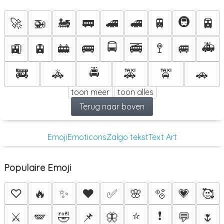
🚇
🚀
🚁
🚂
🚃
🚄
🚅
🚆
🚈
🚍
🚑
🚉
🚊
🚋
🚌
🚎
🚏
🚐
🚔
🚒
🚓
🚕
🚖
🚗
toon meer
toon alles
Terug naar boven
Emoji
Emoticons
Zalgo tekst
Text Art
Populaire Emoji
♡
🔥
✨
❤️
✅
🌸
🫧
💗
🥰
⭐
❗
⚔️
🪽
🤣
📌
🦋
💬
🌷