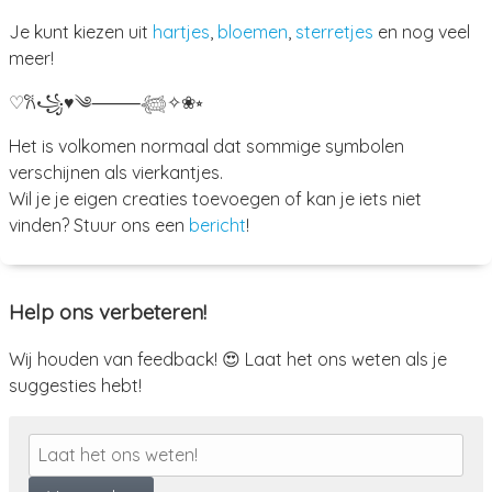
Je kunt kiezen uit
hartjes
,
bloemen
,
sterretjes
en nog veel
meer!
♡
𐙚
꧁
♥
༄
⸻
𓆉
✧
❀
⭒
Het is volkomen normaal dat sommige symbolen
verschijnen als vierkantjes.
Wil je je eigen creaties toevoegen of kan je iets niet
vinden? Stuur ons een
bericht
!
Help ons verbeteren!
Wij houden van feedback! 😍 Laat het ons weten als je
suggesties hebt!