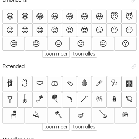
😀
😁
😂
😃
😄
😅
😆
😇
😈
😉
😊
😋
😌
😍
😎
😏
😐
😑
😒
😓
😔
😕
😖
😗
toon meer
toon alles
Extended
🩰
🩱
🩲
🩳
🩴
🩸
🩹
🩺
🩻
🪀
🪁
🪂
🪃
🪄
🪅
🪆
🪐
🩼
🪑
🪒
🪓
🪔
🪕
🪖
toon meer
toon alles