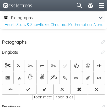
🚒
Pictographs
ir:
Hearts
Stars & Snowflakes
Christmas
Mathematical Alphan
Pictographs
Dingbats
✀
✁
✂
✃
✄
✅
✆
✇
✈
✋
✌
✍
✉
✊
✎
✏
✐
✑
✒
✓
✔
✕
✖
✗
toon meer
toon alles
Emoticons