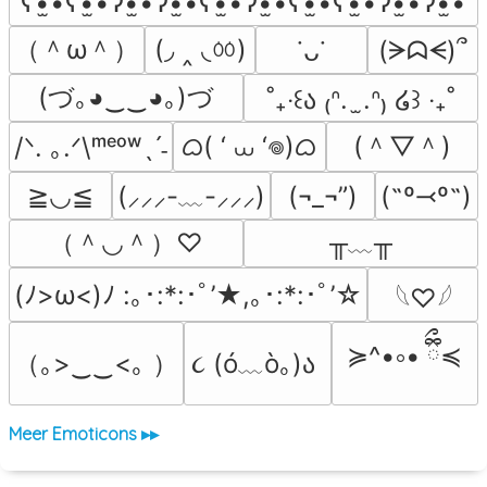
ʕ•̫͡•ʕ•̫͡•ʔ•̫͡•ʔ•̫͡•ʕ•̫͡•ʔ•̫͡•ʕ•̫͡•ʕ•̫͡•ʔ•̫͡•ʔ•̫͡•
（＾ω＾）
(◞ ‸ ◟ㆀ)
(ᗒᗣᗕ)՞
˙ᴗ˙
(づ｡◕‿‿◕｡)づ
˚₊‧꒰ა ₍ᐢ.  ̫.ᐢ₎ ໒꒱ ‧₊˚
ᜊ( ‘ ⩊ ‘𖦹)ᜊ
(＾▽＾)
/ᐠ. ｡.ᐟ\ᵐᵉᵒʷˎˊ˗
≧◡≦
(¬_¬”)
(˶º⤙º˶)
(⸝⸝⸝-﹏-⸝⸝⸝)
（＾◡＾）♡
╥﹏╥
(ﾉ>ω<)ﾉ :｡･:*:･ﾟ’★,｡･:*:･ﾟ’☆
𓆩♡𓆪
≽^•༚• ྀིྀ≼
（｡>‿‿<｡ ）
૮ (ó﹏ò｡)ა 
Meer Emoticons ▸▸