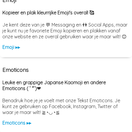
Kopieer en plak kleurrijke Emoji's overal! 🥰
Je kent deze van je 💬 Messaging en 👫 Social Apps, maar
je kunt nu je favoriete Emoji kopiëren en plakken vanaf
onze website en ze overal gebruiken waar je maar wilt! 😊
Emoji ▸▸
Emoticons
Leuke en grappige Japanse Kaomoji en andere
Emoticons ( ˘ ³˘)❤
Benadruk hoe je je voelt met onze Tekst Emoticons. Je
kunt ze gebruiken op Facebook, Instagram, Twitter of
waar je maar wilt! ≧◔◡◔≦
Emoticons ▸▸