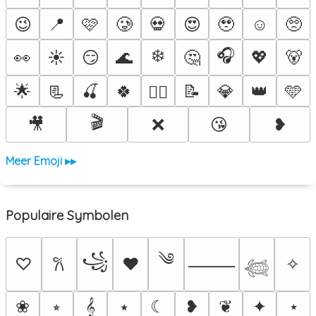
😉
📍
🩷
🥲
💀
😍
🥹
☺️
🥺
❄️
🎧
👀
☀️
😏
🌊
🤔
💖
🐻
🌟
📃
🍒
🍀
📝
💎
👑
🩵
❤️‍🔥
🎬
🎥
❌
😘
❥
Meer Emoji ▸▸
Populaire Symbolen
༄
꧁
♡
♥
✧
𐙚
⸻
𓆉
❀
⭒
𝄞
⭑
☾
❥
❦
✦
⋆