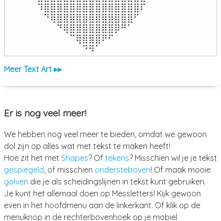
⠹⣿⣿⣿⣿⣿⣿⣿⣿⣿⣿⣿⣿⣿⣿⣿⠏

⠀⠙⢿⣿⣿⣿⣿⣿⣿⣿⣿⣿⣿⣿⣿⠋⠀

⠀⠀⠀⠙⢿⣿⣿⣿⣿⣿⣿⣿⡿⠛⠁⠀⠀

⠀⠀⠀⠀⠀⠉⢿⣿⣿⣿⠟⠋⠀⠀⠀⠀⠀

⠀⠀⠀⠀⠀⠀⠀⠙⠻⠁⠀⠀⠀⠀⠀⠀⠀⠀⠀⠀⠀⠀⠀
Meer Text Art ▸▸
Er is nog veel meer!
We hebben nog veel meer te bieden, omdat we gewoon
dol zijn op alles wat met tekst te maken heeft!
Hoe zit het met
Shapes
? Of
tekens
? Misschien wil je je tekst
gespiegeld
, of misschien
ondersteboven
! Of maak mooie
golven
die je als scheidingslijnen in tekst kunt gebruiken.
Je kunt het allemaal doen op Messletters! Kijk gewoon
even in het hoofdmenu aan de linkerkant. Of klik op de
menuknop in de rechterbovenhoek op je mobiel.