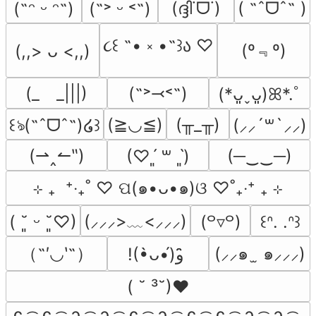
(ദ്ദി˙ᗜ˙)
( ˶ˆᗜˆ˵ )
(˶ᵔ ᵕ ᵔ˶)
(˶˃ ᵕ ˂˶)
૮꒰ ˶• ༝ •˶꒱ა ♡
(º﹃º)
(,,> ᴗ <,,)
(_　_|||)
(˶˃⤙˂˶)
(*ᴗ͈ˬᴗ͈)ꕤ*.ﾟ
(≧◡≦)
(╥_╥)
꒰ঌ(˶ˆᗜˆ˵)໒꒱
(⸝⸝´꒳`⸝⸝)
(⇀‸↼‶)
(─‿‿─)
(♡ˊ͈ ꒳ ˋ͈)
⊹ ₊  ⁺‧₊˚ ♡ ପ(๑•ᴗ•๑)ଓ ♡˚₊‧⁺ ₊ ⊹
(⸝⸝⸝>﹏<⸝⸝⸝)
( ˘͈ ᵕ ˘͈♡)
(꒪▿꒪)
꒰ᐢ. .ᐢ꒱
（˶′◡‵˶）
(⸝⸝๑  ̫ ๑⸝⸝⸝)
!(•̀ᴗ•́)و ̑̑
( ˘ ³˘)♥