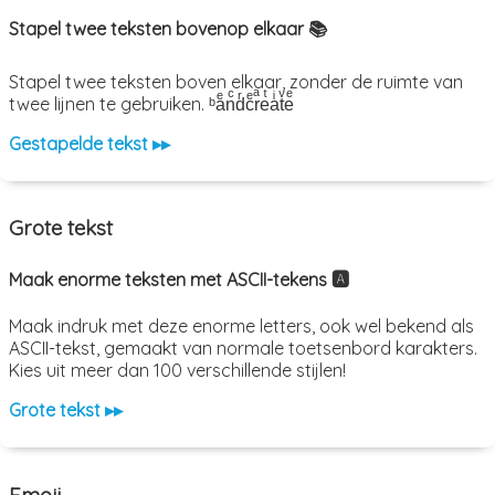
Stapel twee teksten bovenop elkaar 📚
Stapel twee teksten boven elkaar, zonder de ruimte van
twee lijnen te gebruiken. ᵇaͤnͨdͬcͤrͣeͭaͥtͮeͤ
Gestapelde tekst ▸▸
Grote tekst
Maak enorme teksten met ASCII-tekens 🅰️
Maak indruk met deze enorme letters, ook wel bekend als
ASCII-tekst, gemaakt van normale toetsenbord karakters.
Kies uit meer dan 100 verschillende stijlen!
Grote tekst ▸▸
Emoji