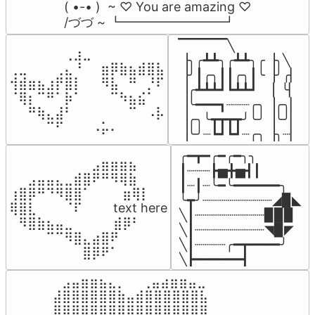
( •-• )  ~ ♡ You are amazing ♡

/づづ ~ ┗━━━━━━━━┛
▔▔▔▔▔╲

⠀⠀⠀⠀⠀⠀⢀⣰⣀⠀⠀⠀⠀⠀⠀⠀⠀

▕╮╭┻┻╮╭┻┻╮╭▕╮╲

⢀⣀⠀⠀⠀⢀⣄⠘⠀⠀⣶⡿⣷⣦⣾⣿⣧

▕╯┃╭╮┃┃╭╮┃╰▕╯╭▏

⢺⣾⣶⣦⣰⡟⣿⡇⠀⠀⠻⣧⠀⠛⠀⡘⠏

▕╭┻┻┻┛┗┻┻┛  ▕  ╰▏

⠈⢿⡆⠉⠛⠁⡷⠁⠀⠀⠀⠉⠳⣦⣮⠁⠀

▕╰━━━┓┈┈┈╭╮▕╭╮▏

⠀⠀⠛⢷⣄⣼⠃⠀⠀⠀⠀⠀⠀⠉⠀⠠⡧

▕╭╮╰┳┳┳┳╯╰╯▕╰╯▏

⠀⠀⠀⠀⠉⠋⠀⠀⠀⠠⡥⠄⠀⠀⠀⠀⠀
▕╰╯┈┗┛┗┛┈╭╮▕╮┈▏
╭━┳━╭━╭━╮╮

⠀⠀⠀⠀⠀⠀⠀⠀⠀⣠⣶⣶⣶⣦⠀⠀

┃┈┈┈┣▅╋▅┫┃

⠀⠀⣠⣤⣤⣄⣀⣾⣿⠟⠛⠻⢿⣷⠀

┃┈┃┈╰━╰━━━━━━╮

⢰⣿⡿⠛⠙⠻⣿⣿⠁⠀⠀ ⠀⣶⢿⡇

╰┳╯┈┈┈┈┈┈┈┈┈◢▉◣

⢿⣿⣇⠀⠀⠀⠈⠏⠀⠀⠀ text here

╲┃┈┈┈┈┈┈┈┈┈▉▉▉

⠀⠻⣿⣷⣦⣤⣀⠀⠀⠀ ⠀⣾⡿⠃⠀

╲┃┈┈┈┈┈┈┈┈┈◥▉◤

⠀⠀⠀⠀⠉⠉⠻⣿⣄⣴⣿⠟⠀⠀⠀

╲┃┈┈┈┈╭━┳━━━━╯

⠀⠀⠀⠀⠀⠀⠀⠀⣿⡿⠟⠁⠀⠀⠀
╲┣━━━━━━┫﻿
⠀⣠⣤⣶⣶⣦⣄⡀  ⠀⢀⣤⣴⣶⣶⣤⣀⠀

⣼⣿⣿⣿⣿⣿⣿⣷⣤⣾⣿⣿⣿⣿⣿⣿⣧

⣿⣿⣿⣿⣿⣿⣿⣿⣿⣿⣿⣿⣿⣿⣿⣿⣿
