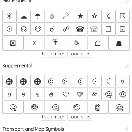
Miscellaneous
☀
☁
☂
☃
☄
★
☆
☇
☈
☉
☊
☋
☌
☍
☎
☏
☐
☑
☔
☕
☒
☓
☖
☗
toon meer
toon alles
Supplemental
🤀
🤁
🤂
🤃
🤄
🤅
🤆
🤇
🤈
🤉
🤊
🤋
🤌
🤍
🤎
🤏
🤐
🤑
🤒
🤓
🤔
🤕
🤖
🤗
toon meer
toon alles
Transport and Map Symbols