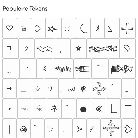
Populaire Tekens
♡
♛
ﾒ
𒁍
𒋲
ｼ
✮
𒈱
𒈙
･
ﾐ
𒈝
𒍫
𒁃
؄
➺
✈
𒀭
𒅒
⛥
ネ
￣
‣
☠
𒊹
𒌍
𓎖
⋟
￨
𒊲
𒀱
𒁷