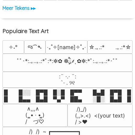
Meer Tekens ▸▸
Populaire Text Art
જ⁀➴
✧˖°
‎‧₊˚✧[name]✧˚₊‧
☆.｡.:*　　.｡.:*☆
ﾟﾟ･*:.｡..｡.:*ﾟ:*:✼✿ ❁ཻུ۪۪⸙͎ ✿✼:*ﾟ:.｡..｡.:*･ﾟﾟ
⠀:¨ ·.· ¨:⠀

⠀ `· . ୨୧⠀
█  █░░ █▀█ █░█ █▀▀  █▄█ █▀█ █░█
█  █▄▄ █▄█ ▀▄▀ ██▄  ░█░ █▄█ █▄
 ∧,,,∧

 /)_/)

(  ̳• · • ̳)

(,,>.<)  <(your text)

/    づ♡
/ >❤️
 /)  /)  ~ ┏━━━━━━━━┓
