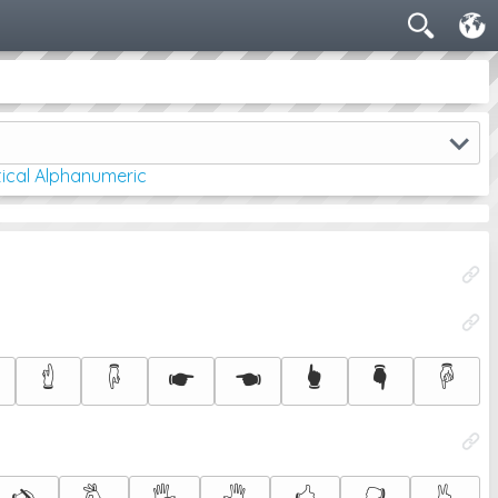
!
ical Alphanumeric
🖞
🖟
🖝
🖜
🖢
🖣
🖗
🖎
🖏
🖐
🖑
🖒
🖓
🖔