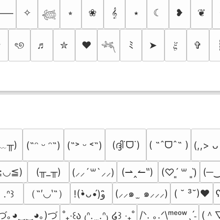
✧
⭒
❀
𝄞
⭑
☾
❥
❦
⸻
𓆉
✩
ৎ୭
♬
✮
❤
ﾐ
➤
𝜉
✞
𓆈
﹏╥)
(ദ്ദി˙ᗜ˙)
( ˶ˆᗜˆ˵ )
(˶ᵔ ᵕ ᵔ˶)
(˶˃ ᵕ ˂˶)
(,,> ᴗ
≧◡≦)
(╥_╥)
(⇀‸↼‶)
(─
(⸝⸝´꒳`⸝⸝)
(♡ˊ͈ ꒳ ˋ͈)
（˶′◡‵˶）
(⸝⸝๑  ̫ ๑⸝⸝⸝)
( ˘ ³˘)♥
ʕ
. .ᐢ꒱
!(•̀ᴗ•́)و ̑̑
づ｡◕‿‿◕｡)づ
(＾
/ᐠ. ｡.ᐟ\ᵐᵉᵒʷˎˊ˗
˚₊‧꒰ა ₍ᐢ.  ̫.ᐢ₎ ໒꒱ ‧₊˚