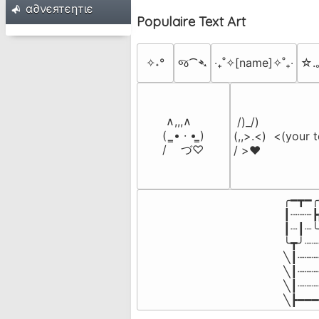
α∂νєятєηтιє
Populaire Text Art
✧˖°
જ⁀➴
‎‧₊˚✧[name]✧˚₊‧
☆.
 ∧,,,∧

 /)_/)

(  ̳• · • ̳)

(,,>.<)  <(your t
/    づ♡
/ >❤️
╭━┳━╭
┃┈┈┈┣
┃┈┃┈╰
╰┳╯┈┈
╲┃┈┈┈
╲┃┈┈┈
╲┃┈┈┈
╲┣━━━