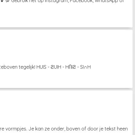
³˘) 💕💯 Gebruik het op Instagram, Facebook, WhatsApp of
eboven tegelijk! HUIS - ƧUIH - HႶIƧ - SI∩H
re vormpjes. Je kan ze onder, boven of door je tekst heen