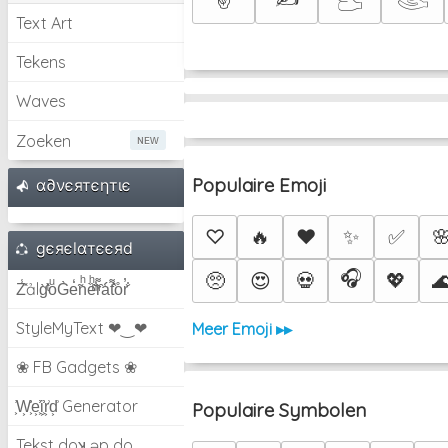
𓂬
𓂩
Text Art
Tekens
Waves
Zoeken
Populaire Emoji
α∂νєятєηтιє
♡
🔥
❤️
✨
✅

gєяєlαтєєяd
🎧
🥺
😍
💀
💖

Z̾̽ảlg̀͐ͭ̽oͧG̀e̒̃nͪȅͪͫ̏̐r͌̑á͑t͌̑͛o̊r̓̐
StyleMyText ❤‿❤
Meer Emoji ▸▸
❀ FB Gadgets ❀
͕͗W͕͕͗͗e͕͕͗͗i͕͕͗͗r͕͗d͕͗ Generator
Populaire Symbolen
Tekst doʞ əp do