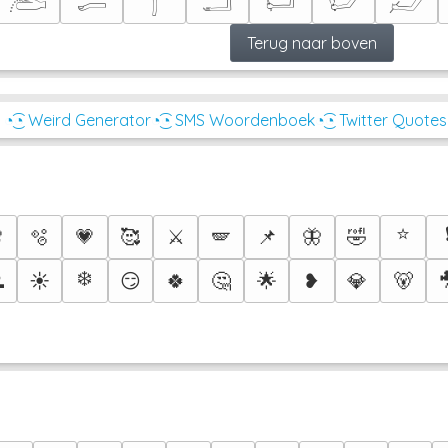
𓂨
𓂷
𓂭
𓂝
𓂡
𓂦
𓃈
Terug naar boven
◔͜͡◔ Weird Generator
◔͜͡◔ SMS Woordenboek
◔͜͡◔ Twitter Quotes
⭐

🫧
💗
🥰
⚔️
🪽
📌
🦋
🤣
❄️

☀️
😏
🍀
🤔
🌟
❥
💎
🐻