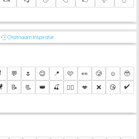
◔͜͡◔ Chatnaam Inspiratie
❗
💬
🌷
😉
📍
🩷
👀
🥲
☺️
🥹
✔️
🎥
📝
📃
👑
🍒
💋
❌
😘
❤️‍🔥