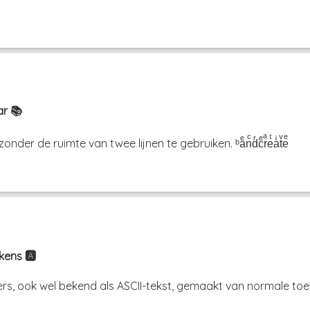
ar 📚
er de ruimte van twee lijnen te gebruiken. ᵇaͤnͨdͬcͤrͣeͭaͥtͮeͤ
ens 🅰️
rs, ook wel bekend als ASCII-tekst, gemaakt van normale toet