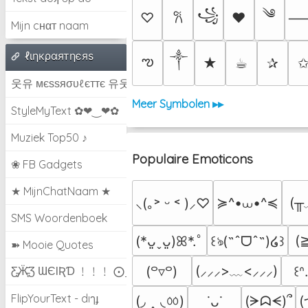
༄
꧁
♡
♥
𐙚
Mijn cнαт naam
ℓιηкραятηєяѕ
༒︎
ఌ
★
☕︎
✰
웃유 мєѕѕяσυℓєттє 유웃
Meer Symbolen ▸▸
StyleMyText ✿❤‿❤✿
Muziek Top50 ♪
Populaire Emoticons
❀ FB Gadgets
★ MijnChatNaam ★
≽^•⩊•^≼
(╥
⸜(｡˃ ᵕ ˂ )⸝♡
SMS Woordenboek
(
(*ᴗ͈ˬᴗ͈)ꕤ*.ﾟ
꒰ঌ(˶ˆᗜˆ˵)໒꒱
➽ Mooie Quotes
(⸝⸝⸝>﹏<⸝⸝⸝)
(꒪▿꒪)
꒰ᐢ
Ƹ̵̡Ӝ̵̨̄Ʒ ƜЄƖƦƊ ﹗﹗﹗ ⨀_⨀
FlipYourText - dıๅɟ
(◞ ‸ ◟ㆀ)
(
(ᗒᗣᗕ)՞
˙ᴗ˙