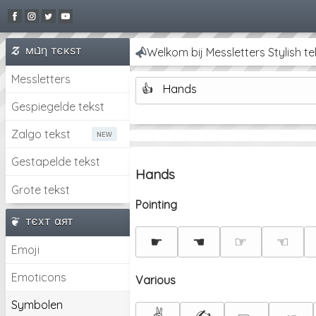
мιנη тєкѕт
Mooie lettertypen, stijlvolle tek
Messletters
👍
Hands
Gespiegelde tekst
Zalgo tekst
Gestapelde tekst
Hands
Grote tekst
Pointing
тєxт αят
☛
☚
☞
☜
Emoji
Emoticons
Various
Symbolen
✌
✍