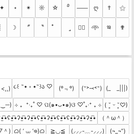
࿔
✦
⋆
✴︎
☼
☆
ღ
†
⚝
⸺
ఇ
〞
〝
┊
☽
ީ
✟
♡⃕
𖥸
૮꒰ ˶• ༝ •˶꒱ა ♡
(º﹃º)
(˶˃⤙˂˶)
(_　_|||)
 <,,)
‿‿─)
⊹ ₊  ⁺‧₊˚ ♡ ପ(๑•ᴗ•๑)ଓ ♡˚₊‧⁺ ₊ ⊹
( ˘͈ ᵕ ˘͈♡)
（＾ω＾）
•̫͡•ʕ•̫͡•ʔ•̫͡•ʔ•̫͡•ʕ•̫͡•ʔ•̫͡•ʕ•̫͡•ʕ•̫͡•ʔ•̫͡•ʔ•̫͡•
▽＾)
ᜊ( ‘ ⩊ ‘𖦹)ᜊ
≧◡≦
(⸝⸝⸝-﹏-⸝⸝⸝)
(¬_¬”)