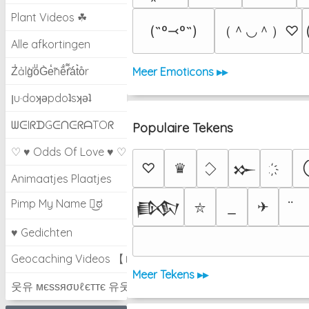
Plant Videos ☘
（＾◡＾）♡
(˶º⤙º˶)
Alle afkortingen
Z̾ảlg̀͐oͧG̀e̒̃nȅ̐r͌̑á͑t͛o̊r
Meer Emoticons ▸▸
ןu·doʞǝpdoʇsʞǝʇ
ᗯᕮIᖇᗪGᕮᑎᕮᖇᗩTOᖇ
Populaire Tekens
♡ ♥ Odds Of Love ♥ ♡
♡
♛
𒁍
Animaatjes Plaatjes
Pimp My Name ಠ͜ಠ
✈
𒁃
⛥
♥ Gedichten
Geocaching Videos 【►】
Meer Tekens ▸▸
웃유 мєѕѕяσυℓєттє 유웃