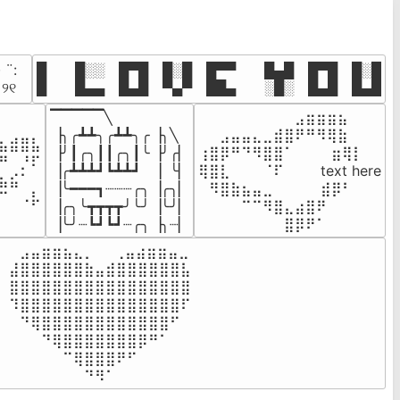
· ¨:⠀

█  █░░ █▀█ █░█ █▀▀  █▄█ █▀█ █░█

. ୨୧⠀
█  █▄▄ █▄█ ▀▄▀ ██▄  ░█░ █▄█ █▄█
▔▔▔▔▔╲

⠀⠀⠀⠀⠀⠀⠀⠀⠀⣠⣶⣶⣶⣦⠀⠀

⠀⠀⠀⠀

▕╮╭┻┻╮╭┻┻╮╭▕╮╲

⠀⠀⣠⣤⣤⣄⣀⣾⣿⠟⠛⠻⢿⣷⠀

⣦⣾⣿⣧

▕╯┃╭╮┃┃╭╮┃╰▕╯╭▏

⢰⣿⡿⠛⠙⠻⣿⣿⠁⠀⠀ ⠀⣶⢿⡇

⠛⠀⡘⠏

▕╭┻┻┻┛┗┻┻┛  ▕  ╰▏

⢿⣿⣇⠀⠀⠀⠈⠏⠀⠀⠀ text here

⣦⣮⠁⠀

▕╰━━━┓┈┈┈╭╮▕╭╮▏

⠀⠻⣿⣷⣦⣤⣀⠀⠀⠀ ⠀⣾⡿⠃⠀

⠉⠀⠠⡧

▕╭╮╰┳┳┳┳╯╰╯▕╰╯▏

⠀⠀⠀⠀⠉⠉⠻⣿⣄⣴⣿⠟⠀⠀⠀

⠀⠀⠀⠀
▕╰╯┈┗┛┗┛┈╭╮▕╮┈▏
⠀⠀⠀⠀⠀⠀⠀⠀⣿⡿⠟⠁⠀⠀⠀
⠀⣠⣤⣶⣶⣦⣄⡀  ⠀⢀⣤⣴⣶⣶⣤⣀⠀

⣼⣿⣿⣿⣿⣿⣿⣷⣤⣾⣿⣿⣿⣿⣿⣿⣧

⣿⣿⣿⣿⣿⣿⣿⣿⣿⣿⣿⣿⣿⣿⣿⣿⣿

⠹⣿⣿⣿⣿⣿⣿⣿⣿⣿⣿⣿⣿⣿⣿⣿⠏

⠀⠙⢿⣿⣿⣿⣿⣿⣿⣿⣿⣿⣿⣿⣿⠋⠀

⠀⠀⠀⠙⢿⣿⣿⣿⣿⣿⣿⣿⡿⠛⠁⠀⠀

⠀⠀⠀⠀⠀⠉⢿⣿⣿⣿⠟⠋⠀⠀⠀⠀⠀

⠀⠀⠀⠀⠀⠀⠀⠙⠻⠁⠀⠀⠀⠀⠀⠀⠀⠀⠀⠀⠀⠀⠀