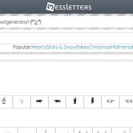
sten, emoji en symbolen voor je Instagram, Facebook en Twitter
Populair:
Hearts
Stars & Snowflakes
Christmas
Mathemat
☝
🖛
🖚
🖠
🖡
🖙
🖘
☟