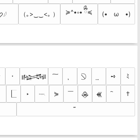
≽^•༚• ྀིྀ≼
（｡>‿‿<｡ ）
(•　ω　•)
♡𓆪
✮
･
➺
ﾐ
𒈙
￣
‣
⋟
†
𒊲
𒌍
𓎖