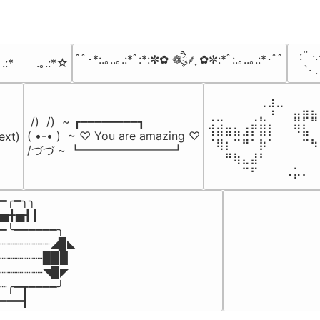
⠀:¨ ·.
ﾟﾟ･*:.｡..｡.:*ﾟ:*:✼✿ ❁ཻུ۪۪⸙͎ ✿✼:*ﾟ:.｡..｡.:*･ﾟﾟ
｡.:*　　.｡.:*☆
⠀ `· 
⠀⠀⠀⠀⠀⠀⢀⣰⣀⠀⠀⠀⠀
⢀⣀⠀⠀⠀⢀⣄⠘⠀⠀⣶⡿⣷
 /)  /)  ~ ┏━━━━━━━━┓

⢺⣾⣶⣦⣰⡟⣿⡇⠀⠀⠻⣧⠀
( •-• )  ~ ♡ You are amazing ♡

ext)

⠈⢿⡆⠉⠛⠁⡷⠁⠀⠀⠀⠉⠳
/づづ ~ ┗━━━━━━━━┛
⠀⠀⠛⢷⣄⣼⠃⠀⠀⠀⠀⠀⠀
⠀⠀⠀⠀⠉⠋⠀⠀⠀⠠⡥⠄⠀
━╭━╮╮

▅╋▅┫┃

━╰━━━━━━╮

┈┈┈┈┈┈┈◢▉◣

┈┈┈┈┈┈▉▉▉

┈┈┈┈┈┈◥▉◤

┈╭━┳━━━━╯

━━━┫﻿