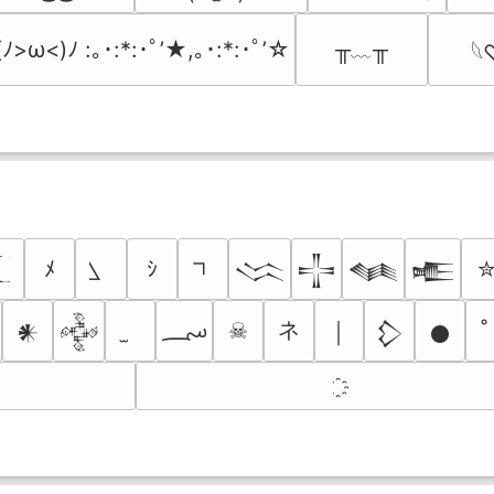
╥﹏╥
(ﾉ>ω<)ﾉ :｡･:*:･ﾟ’★,｡･:*:･ﾟ’☆
𓆩
ﾒ
ｼ
𒈱
𒋲
𒈝
𒍫
؄
ネ
☠
￨
𒀭
𒅒
𒁷
𒊹