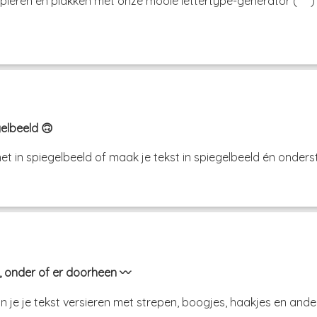
kopiëren en plakken met onze mooie lettertype-generator (˘ 
gelbeeld 🙃
et in spiegelbeeld of maak je tekst in spiegelbeeld én onderst
, onder of er doorheen 〰️
je je tekst versieren met strepen, boogjes, haakjes en ande