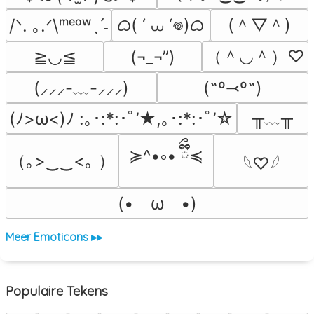
ᜊ( ‘ ⩊ ‘𖦹)ᜊ
(＾▽＾)
/ᐠ. ｡.ᐟ\ᵐᵉᵒʷˎˊ˗
（＾◡＾）♡
≧◡≦
(¬_¬”)
(˶º⤙º˶)
(⸝⸝⸝-﹏-⸝⸝⸝)
╥﹏╥
(ﾉ>ω<)ﾉ :｡･:*:･ﾟ’★,｡･:*:･ﾟ’☆
≽^•༚• ྀིྀ≼
（｡>‿‿<｡ ）
𓆩♡𓆪
(•　ω　•)
Meer Emoticons ▸▸
Populaire Tekens