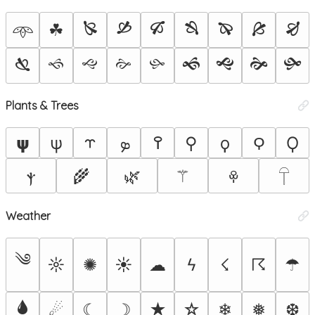
🙐
🙑
🙒
🙓
🙔
🙕
🙖
☘
𖥸
🙗
🙘
🙙
🙚
🙛
🙜
🙝
🙞
🙟
Plants & Trees
𝞇
ψ
⥾
ܤ
߉
⚲
ϙ
Ϙ
𐊭
ⲯ
🌾
🌿
⚚
ꁚ
𓋼
Weather
༄
☼
✺
☀
☁
ϟ
☇
☈
☂
🌢
☄
☾
☽
★
☆
❄
❅
❆