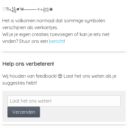
♡
𐙚
꧁
♥
༄
⸻
✧
⭒
𓆉
❀
Het is volkomen normaal dat sommige symbolen
verschijnen als vierkantjes.
Wil je je eigen creaties toevoegen of kan je iets niet
vinden? Stuur ons een
bericht
!
Help ons verbeteren!
Wij houden van feedback! 😍 Laat het ons weten als je
suggesties hebt!