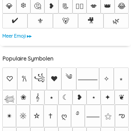
❄️
💎
🤔
❥
📃
💋
👑
😂
❤️‍🔥
✔️
⚜️
🐻
🎥
🌿
Meer Emoji ▸▸
Populaire Symbolen
༄
꧁
♡
♥
✧
⭒
𐙚
⸻
❀
𝄞
⭑
☾
❥
⋆
✦
❦
𓆉
࿔
ఌ
✴︎
☼
☆
†
ღ
⚝
⸺