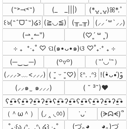
(˶˃⤙˂˶)
(_　_|||)
(*ᴗ͈ˬᴗ͈)ꕤ*.ﾟ
(≧◡≦)
(╥_╥)
꒰ঌ(˶ˆᗜˆ˵)໒꒱
(⸝⸝´꒳`⸝⸝)
(⇀‸↼‶)
(♡ˊ͈ ꒳ ˋ͈)
⊹ ₊  ⁺‧₊˚ ♡ ପ(๑•ᴗ•๑)ଓ ♡˚₊‧⁺ ₊ ⊹
（˶′◡‵˶）
(─‿‿─)
(꒪▿꒪)
(⸝⸝⸝>﹏<⸝⸝⸝)
( ˘͈ ᵕ ˘͈♡)
꒰ᐢ. .ᐢ꒱
!(•̀ᴗ•́)و ̑̑
(⸝⸝๑  ̫ ๑⸝⸝⸝)
( ˘ ³˘)♥
ʕ•̫͡•ʕ•̫͡•ʔ•̫͡•ʔ•̫͡•ʕ•̫͡•ʔ•̫͡•ʕ•̫͡•ʕ•̫͡•ʔ•̫͡•ʔ•̫͡•
（＾ω＾）
(◞ ‸ ◟ㆀ)
(ᗒᗣᗕ)՞
˙ᴗ˙
(づ｡◕‿‿◕｡)づ
˚₊‧꒰ა ₍ᐢ.  ̫.ᐢ₎ ໒꒱ ‧₊˚