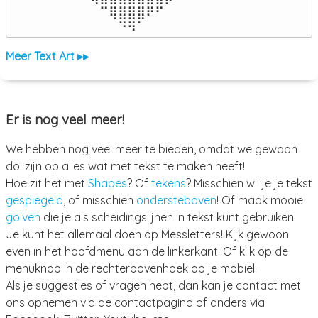
⠀⠀⠀⠀⠀⠉⢿⣿⣿⣿⠟⠋⠀⠀⠀⠀⠀

⠀⠀⠀⠀⠀⠀⠀⠙⠻⠁⠀⠀⠀⠀⠀⠀⠀⠀⠀⠀⠀⠀⠀
Meer Text Art ▸▸
Er is nog veel meer!
We hebben nog veel meer te bieden, omdat we gewoon
dol zijn op alles wat met tekst te maken heeft!
Hoe zit het met
Shapes
? Of
tekens
? Misschien wil je je tekst
gespiegeld
, of misschien
ondersteboven
! Of maak mooie
golven
die je als scheidingslijnen in tekst kunt gebruiken.
Je kunt het allemaal doen op Messletters! Kijk gewoon
even in het hoofdmenu aan de linkerkant. Of klik op de
menuknop in de rechterbovenhoek op je mobiel.
Als je suggesties of vragen hebt, dan kan je contact met
ons opnemen via de contactpagina of anders via