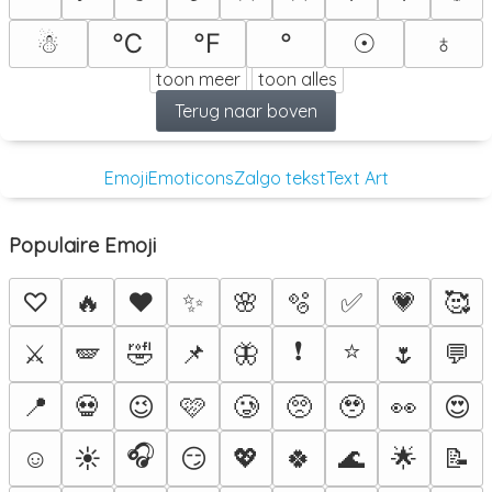
☃
℃
℉
°
☉
♁
toon meer
toon alles
Terug naar boven
Emoji
Emoticons
Zalgo tekst
Text Art
Populaire Emoji
♡
🔥
❤️
✨
🌸
🫧
✅
💗
🥰
❗
⭐
⚔️
🪽
🤣
📌
🦋
🌷
💬
📍
💀
😉
🩷
🥲
🥺
🥹
👀
😍
🎧
☺️
☀️
😏
💖
🍀
🌊
🌟
📝