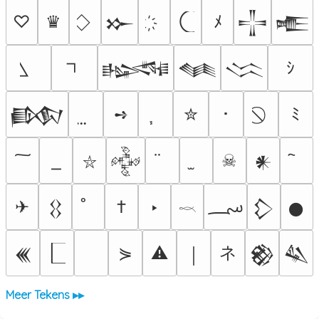
♡
♛
ﾒ
𒁍
𒋲
𒍫
ｼ
𒈙
𒈝
𒈱
➺
✮
･
ﾐ
𒁃
☠
𒅒
𒀭
⛥
؄
✈
†
‣
𒌐
𒁷
𒊹
𓎖
ネ
⋟
⚠
𒌍
￨
𒆙
𒈑
Meer Tekens ▸▸