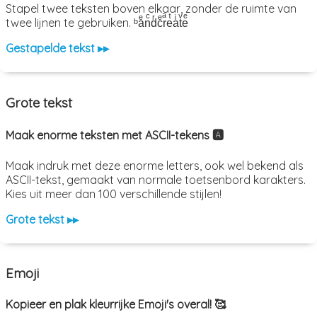
Stapel twee teksten boven elkaar, zonder de ruimte van
twee lijnen te gebruiken. ᵇaͤnͨdͬcͤrͣeͭaͥtͮeͤ
Gestapelde tekst ▸▸
Grote tekst
Maak enorme teksten met ASCII-tekens 🅰️
Maak indruk met deze enorme letters, ook wel bekend als
ASCII-tekst, gemaakt van normale toetsenbord karakters.
Kies uit meer dan 100 verschillende stijlen!
Grote tekst ▸▸
Emoji
Kopieer en plak kleurrijke Emoji's overal! 🥰