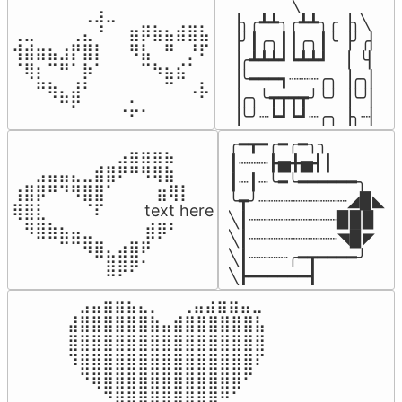
▔▔▔▔▔╲

⠀⠀⠀⠀⠀⠀⢀⣰⣀⠀⠀⠀⠀⠀⠀⠀⠀

▕╮╭┻┻╮╭┻┻╮╭▕╮╲

⢀⣀⠀⠀⠀⢀⣄⠘⠀⠀⣶⡿⣷⣦⣾⣿⣧

▕╯┃╭╮┃┃╭╮┃╰▕╯╭▏

⢺⣾⣶⣦⣰⡟⣿⡇⠀⠀⠻⣧⠀⠛⠀⡘⠏

▕╭┻┻┻┛┗┻┻┛  ▕  ╰▏

⠈⢿⡆⠉⠛⠁⡷⠁⠀⠀⠀⠉⠳⣦⣮⠁⠀

▕╰━━━┓┈┈┈╭╮▕╭╮▏

⠀⠀⠛⢷⣄⣼⠃⠀⠀⠀⠀⠀⠀⠉⠀⠠⡧

▕╭╮╰┳┳┳┳╯╰╯▕╰╯▏

⠀⠀⠀⠀⠉⠋⠀⠀⠀⠠⡥⠄⠀⠀⠀⠀⠀
▕╰╯┈┗┛┗┛┈╭╮▕╮┈▏
╭━┳━╭━╭━╮╮

⠀⠀⠀⠀⠀⠀⠀⠀⠀⣠⣶⣶⣶⣦⠀⠀

┃┈┈┈┣▅╋▅┫┃

⠀⠀⣠⣤⣤⣄⣀⣾⣿⠟⠛⠻⢿⣷⠀

┃┈┃┈╰━╰━━━━━━╮

⢰⣿⡿⠛⠙⠻⣿⣿⠁⠀⠀ ⠀⣶⢿⡇

╰┳╯┈┈┈┈┈┈┈┈┈◢▉◣

⢿⣿⣇⠀⠀⠀⠈⠏⠀⠀⠀ text here

╲┃┈┈┈┈┈┈┈┈┈▉▉▉

⠀⠻⣿⣷⣦⣤⣀⠀⠀⠀ ⠀⣾⡿⠃⠀

╲┃┈┈┈┈┈┈┈┈┈◥▉◤

⠀⠀⠀⠀⠉⠉⠻⣿⣄⣴⣿⠟⠀⠀⠀

╲┃┈┈┈┈╭━┳━━━━╯

⠀⠀⠀⠀⠀⠀⠀⠀⣿⡿⠟⠁⠀⠀⠀
╲┣━━━━━━┫﻿
⠀⣠⣤⣶⣶⣦⣄⡀  ⠀⢀⣤⣴⣶⣶⣤⣀⠀

⣼⣿⣿⣿⣿⣿⣿⣷⣤⣾⣿⣿⣿⣿⣿⣿⣧

⣿⣿⣿⣿⣿⣿⣿⣿⣿⣿⣿⣿⣿⣿⣿⣿⣿

⠹⣿⣿⣿⣿⣿⣿⣿⣿⣿⣿⣿⣿⣿⣿⣿⠏

⠀⠙⢿⣿⣿⣿⣿⣿⣿⣿⣿⣿⣿⣿⣿⠋⠀

⠀⠀⠀⠙⢿⣿⣿⣿⣿⣿⣿⣿⡿⠛⠁⠀⠀
