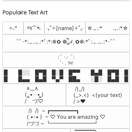
Populaire Text Art
જ⁀➴
✧˖°
‎‧₊˚✧[name]✧˚₊‧
☆.｡.:*　　.｡.:*☆
ﾟﾟ･*:.｡..｡.:*ﾟ:*:✼✿ ❁ཻུ۪۪⸙͎ ✿✼:*ﾟ:.｡..｡.:*･ﾟﾟ
⠀:¨ ·.· ¨:⠀

⠀ `· . ୨୧⠀
█  █░░ █▀█ █░█ █▀▀  █▄█ █▀█ █░█
█  █▄▄ █▄█ ▀▄▀ ██▄  ░█░ █▄█ █▄
 ∧,,,∧

 /)_/)

(  ̳• · • ̳)

(,,>.<)  <(your text)

/    づ♡
/ >❤️
 /)  /)  ~ ┏━━━━━━━━┓

( •-• )  ~ ♡ You are amazing ♡

/づづ ~ ┗━━━━━━━━┛