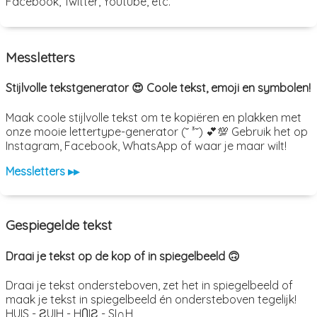
Facebook, Twitter, Youtube, etc.
Messletters
Stijlvolle tekstgenerator 😍 Coole tekst, emoji en symbolen!
Maak coole stijlvolle tekst om te kopiëren en plakken met
onze mooie lettertype-generator (˘ ³˘) 💕💯 Gebruik het op
Instagram, Facebook, WhatsApp of waar je maar wilt!
Messletters ▸▸
Gespiegelde tekst
Draai je tekst op de kop of in spiegelbeeld 🙃
Draai je tekst ondersteboven, zet het in spiegelbeeld of
maak je tekst in spiegelbeeld én ondersteboven tegelijk!
HUIS - ƧUIH - HႶIƧ - SI∩H