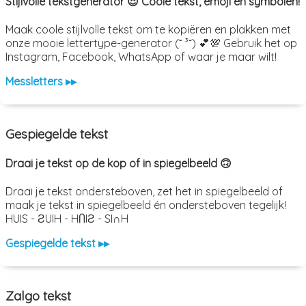
Stijlvolle tekstgenerator 😍 Coole tekst, emoji en symbolen!
Maak coole stijlvolle tekst om te kopiëren en plakken met
onze mooie lettertype-generator (˘ ³˘) 💕💯 Gebruik het op
Instagram, Facebook, WhatsApp of waar je maar wilt!
Messletters ▸▸
Gespiegelde tekst
Draai je tekst op de kop of in spiegelbeeld 🙃
Draai je tekst ondersteboven, zet het in spiegelbeeld of
maak je tekst in spiegelbeeld én ondersteboven tegelijk!
HUIS - ƧUIH - HႶIƧ - SI∩H
Gespiegelde tekst ▸▸
Zalgo tekst