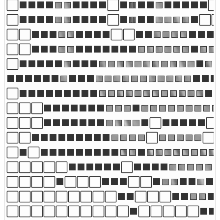
⬜⬛⬛⬛⬛🟩🟩⬛⬛⬛⬛⬜⬛🟫⬛⬛🟩⬛⬛⬛⬛⬛⬜⬜
⬜⬛⬛⬛⬛🟩🟩⬛⬛⬛⬛⬜⬛🟫⬛⬛🟩🟩🟩🟩⬛⬜
⬜⬜⬛⬛⬛🟩🟩⬛⬛⬛⬛⬜⬜⬛⬛🟩🟩🟩🟩⬛⬛
⬜⬜⬛⬛⬛🟩🟩⬛⬛⬛⬛⬛⬛⬛🟩🟩🟩🟩🟩🟩⬛🟩
⬜⬛⬛⬛⬛⬛🟩⬛⬛⬛🟩🟩🟩🟩🟩🟩🟩🟩🟩🟩🟩⬛
⬛⬛⬛⬛⬛⬛🟩⬛⬛⬛🟩🟩🟩🟩🟩🟩🟩🟩🟩🟩🟩⬛
⬜⬛⬛⬛⬛⬛⬛⬛⬛⬛🟩🟩🟩🟩🟩🟩🟩🟩🟩🟩🟩
⬜⬜⬜⬛⬛⬛⬛⬛⬛⬛🟩🟩🟩⬛🟩🟩🟩🟩🟩🟩🟩
⬜⬜⬜⬛⬛⬛⬛⬛⬛⬛🟩🟩🟩🟩⬛⬜⬛⬛⬛⬛⬛⬜⬛
⬜⬜⬛⬛⬛⬛⬛⬛⬛⬛⬛🟩🟩🟩🟩⬜🟩🟩🟩🟩🟩⬜
⬜⬛⬜⬛⬛⬛⬛⬛⬛⬛⬛⬛🟩🟩⬛🟩🟩🟩🟩🟩🟩🟩
⬜⬜⬜⬜⬜⬛⬛⬛⬛⬛⬛⬜⬛⬛⬛⬛🟩🟩🟩🟩🟩
⬜⬜⬜⬜⬛⬜⬜⬜⬛⬛⬛⬜⬜⬛🟩🟩⬛⬛🟩⬛
⬜⬜⬜⬜⬜⬜⬜⬜⬜⬛⬛⬜⬜⬜⬛⬛🟩🟩⬛
⬜⬜⬜⬜⬜⬜⬜⬜⬜⬜⬛⬜⬜⬜⬜⬜⬛⬛