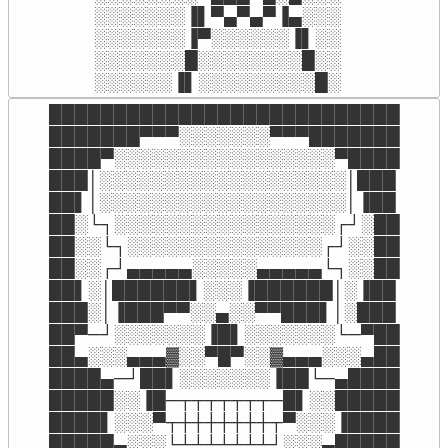
░░░░░░░▐▌▀▄▀▄▀▐▄░░░

░░░░░░░▐▀░░░░░░▐▌░░

░░░░░░░█░░░░░░░░█░░

░░░░░░▐▌░░░░░░░░░█░
███████████████████████████

███████▀▀▀░░░░░░░▀▀▀███████

████▀░░░░░░░░░░░░░░░░░▀████

███│░░░░░░░░░░░░░░░░░░░│███

██▌│░░░░░░░░░░░░░░░░░░░│▐██

██░└┐░░░░░░░░░░░░░░░░░┌┘░██

██░░└┐░░░░░░░░░░░░░░░┌┘░░██

██░░┌┘▄▄▄▄▄░░░░░▄▄▄▄▄└┐░░██

██▌░│██████▌░░░▐██████│░▐██

███░│▐███▀▀░░▄░░▀▀███▌│░███

██▀─┘░░░░░░░▐█▌░░░░░░░└─▀██

██▄░░░▄▄▄▓░░▀█▀░░▓▄▄▄░░░▄██

████▄─┘██▌░░░░░░░▐██└─▄████

█████░░▐█─┬┬┬┬┬┬┬─█▌░░█████

████▌░░░▀┬┼┼┼┼┼┼┼┬▀░░░▐████

█████▄░░░└┴┴┴┴┴┴┴┘░░░▄█████
