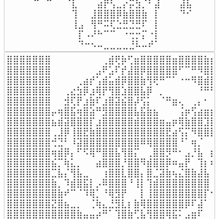
⠀⠀⠀⠉⠀⠉⠀⠀⠈⣇⠀⠀⠀⣴⡟⢣⣀⡔⡭⣳⡈⠃⣼⠀⠀⠀⣼⣧⠀⠀

⠀⠀⠀⠀⠀⠀⠀⠀⠀⢹⠀⠀⣸⣿⣿⣿⡿⣷⣿⣿⣷⠀⡇⠀⠀⠀⠙⠊⠀⠀

⠀⠀⠀⠀⠀⠀⠀⠀⠀⢸⣠⠀⢻⠛⠭⢏⣑⣛⣙⣛⠏⠀⡇⠀⠀⠀⠀⠀⠀⠀

⠀⠀⠀⠀⠀⠀⠀⠀⠀⠀⡏⠠⠜⠓⠉⠉⠀⠐⢒⡒⡍⠐⡇⠀⠀⠀⠀⠀⠀⠀

⠀⠀⠀⠀⠀⠀⠀⠀⠀⠀⠙⠒⠢⠤⣀⣀⣀⣀⣘⠧⠤⠞⠁⠀⠀⠀⠀⠀⠀⠀
⣿⣿⣿⣿⣿⣿⣿⠀⠀⠀⠀⠀⠀⠀⠀⢀⣾⢟⡷⢋⣶⣿⣿⣿⣿⣿⣶⣿⣿⣿⣿⣷⣆
⣿⣿⣿⣿⣿⣿⣿⠀⠀⠀⠀⠀⠀⠀⣠⠟⣡⠏⡞⣼⣿⡿⣿⣿⣿⣿⣿⠋⠉⠛⠻⣿⣿
⣿⣿⣿⣿⣿⣿⣿⠀⠀⠀⠀⢀⣴⡞⢡⣾⣥⣾⡿⣿⣿⣷⢻⢟⠛⠉⠁⠐⠒⠻⣿⣾⣿
⣿⣿⣿⣿⣿⣿⣿⠀⠀⢀⣔⣳⡿⣰⢿⡟⢻⣿⣱⣿⣿⣧⡿⠀⡀⠀⠀⠀⠀⠀⠘⠛⠻
⣿⣿⣿⣿⣿⣿⣿⠀⠀⣺⢏⡟⣰⣷⠏⣰⣿⣽⣮⣿⡼⢫⡅⠀⠈⠛⣶⢄⠀⢀⡄⠂⠀
⣿⣿⣿⣿⣿⣿⣿⡤⢶⣿⣯⢶⣿⣵⠛⣻⣿⣿⣿⣿⣧⣯⣷⣦⠀⠀⠀⢨⡶⢫⣴⣶⡶
⣿⣿⣿⣿⣿⣿⣿⣦⣾⣽⣿⣿⣿⡏⣰⣿⣿⣿⣿⣿⣾⣿⣿⣿⣶⣤⡶⢿⣷⣿⣿⣹⣿
⣿⣿⣿⣿⣿⣿⣿⢀⣸⡿⢸⣿⣟⣷⣿⣿⣿⣿⣿⣿⣿⣿⣿⣿⣿⣟⣴⢫⡍⠻⣿⣿⣿
⣿⣿⣿⣿⣿⣿⣿⢚⣙⠃⠸⣽⣿⣿⣿⣿⣿⣿⣿⣿⣿⠿⢿⣿⣿⣿⣿⠘⠁⢶⡈⠀⠀
⣿⣿⣿⣿⣿⣿⣿⢶⣾⡿⡄⠋⠫⢿⠛⣿⣿⣧⢻⣿⡍⠀⢀⣿⣿⡻⠛⠂⣠⡘⣧⠀⣆
⣿⣿⣿⣿⣿⣿⣿⣮⡉⢷⣅⡀⠀⠀⣴⣿⣿⣿⡘⣿⣿⠻⣾⣿⣿⡿⠶⣤⡟⠀⢹⡆⠎
⣿⣿⣿⣿⣿⣿⣿⣉⣧⡌⢻⣧⣀⠀⠀⢰⣿⣿⣇⣿⣿⡄⣿⣈⣽⣷⢦⣌⣿⣷⣼⣧⠀
⣿⣿⣿⣿⣿⣿⣿⣷⡀⠹⣾⣿⣯⡇⡠⠿⣿⣿⣿⠘⢸⡇⢹⣾⣿⣿⣿⣿⣿⣿⣿⣿⠀
⣿⣿⣿⣿⣿⣿⣿⣿⣷⠞⠉⠈⠹⢿⡁⠘⢿⣻⡟⠀⠀⡇⢸⣿⣿⣿⣿⣿⣿⣿⣿⡏⠂
⣿⣿⣿⣿⣿⣿⣿⣝⣿⣦⣀⡀⠀⢈⢷⣄⣘⣻⣇⡆⣷⢿⣿⣿⣿⣿⣿⣿⡿⠏⣼⠁⢀
⣿⣿⣿⣿⣿⣿⣿⣿⣿⣿⣿⣷⣤⣤⡴⠛⠁⢹⣿⣷⢋⣧⢻⣿⣿⢿⣯⠅⣠⣶⠏⠀⢸