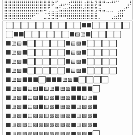
⣿⣿⣿⣿⣿⣿⣿⣿⣿⣿⣿⣿⡷⠋⣠⡤⠴⣛⣿⣿⢰⣿⣷⡽⣿⠛⠒⠚⠋⠁⠀⢠⠏
⣿⣿⣿⣿⣿⣿⣿⣿⣿⣿⠿⢋⣀⣛⣥⣶⣾⣿⣿⣿⣾⣿⣿⣻⢶⣤⣀⣀⠀⣠⡴⠋⠀
⣿⣿⣿⣿⣿⣿⣿⠟⠉⠀⣈⣙⣛⣿⠿⠿⣿⣿⣿⣿⣿⣿⣿⣿⡀⠀⠀⢀⣤⣿⠇⠀⠀
⬜⬜⬜⬜⬜⬜⬜⬜⬜⬜⬛⬛⬜⬜⬜⬜⬜

⬜⬛⬛⬜⬜⬜⬜⬜⬜⬛🟨🟨⬛⬜⬜⬜⬜

⬛🟨🟨⬛⬜⬜⬜⬜⬜⬛🟨🟩⬛⬜⬜⬜⬜

⬛🟨🟩⬛⬜⬜⬜⬜⬜⬛🟨🟩⬛⬜⬜⬜⬜

⬛🟨🟩⬛⬜⬜⬜⬜⬜⬛🟨🟩⬛⬜⬜⬜⬜

⬛🟨🟩⬛⬜⬜⬜⬜⬜⬛🟨🟩⬛⬜⬜⬜⬜

⬛🟨🟩⬛⬛⬛⬜⬛⬛⬛🟨🟩⬛⬜⬜⬜⬜

⬛🟨🟩⬛🟨🟨⬛🟨🟨⬛🟨🟩⬛⬛⬛⬛⬜

⬛🟨🟩⬛🟨🟩⬛🟨🟩⬛🟨🟩⬛⬛🟨🟨⬛

⬛🟨🟩⬛🟨🟩⬛🟨🟩⬛🟨🟩⬛🟨🟩🟩⬛

⬛🟨🟩⬛🟨🟩🟩🟨🟩🟩🟨🟩⬛🟨🟩🟩⬛

⬛🟨🟩🟩🟨🟩🟩🟩🟩🟩🟩🟩⬛🟨🟩🟩⬛

⬛🟨🟩🟩🟩🟩🟩🟩🟩🟩🟩🟩⬛🟩🟩⬛⬜
