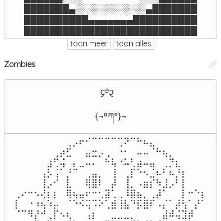
███████▄░░░░░░░░░░░▄███████

██████████▄▄▄▄▄▄▄██████████

███████████████████████████
toon meer
toon alles
Zombies
  ᧔࿔᧓

{¬ºཀ°}¬
⠀⠀⠀⠀⠀⠀⠀⠀⢀⡠⠖⠊⠉⠉⠉⠉⢉⠝⠉⠓⠦⣄⠀⠀⠀⠀⠀⠀⠀⠀

⠀⠀⠀⠀⠀⠀⢀⡴⣋⠀⠀⣤⣒⡠⢀⠀⠐⠂⠀⠤⠤⠈⠓⢦⡀⠀⠀⠀⠀⠀

⠀⠀⠀⠀⠀⣰⢋⢬⠀⡄⣀⠤⠄⠀⠓⢧⠐⠥⢃⣴⠤⣤⠀⢀⡙⣆⠀⠀⠀⠀

⠀⠀⠀⠀⢠⡣⢨⠁⡘⠉⠀⢀⣤⡀⠀⢸⠀⢀⡏⠑⠢⣈⠦⠃⠦⡘⡆⠀⠀⠀

⠀⠀⠀⠀⢸⡠⠊⠀⣇⠀⠀⢿⣿⠇⠀⡼⠀⢸⡀⠠⣶⡎⠳⣸⡠⠃⡇⠀⠀⠀

⢀⠔⠒⠢⢜⡆⡆⠀⢿⢦⣤⠖⠒⢂⣽⢁⢀⠸⣿⣦⡀⢀⡼⠁⠀⠀⡇⠒⠑⡆

⡇⠀⠐⠰⢦⠱⡤⠀⠈⠑⠪⢭⠩⠕⢁⣾⢸⣧⠙⡯⣿⠏⠠⡌⠁⡼⢣⠁⡜⠁

⠈⠉⠻⡜⠚⢀⡏⠢⢆⠀⠀⢠⡆⠀⠀⣀⣀⣀⡀⠀⠀⠀⠀⣼⠾⢬⣹⡾⠀⠀
