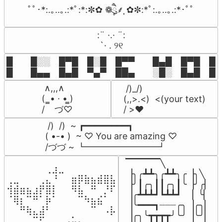
ﾟﾟ･*:.｡..｡.:*ﾟ:*:✼✿ ❁ཻུ۪۪⸙͎ ✿✼:*ﾟ:.｡..｡.:*･ﾟﾟ
⠀:¨ ·.· ¨:⠀

⠀ `· . ୨୧⠀
█  █░░ █▀█ █░█ █▀▀  █▄█ █▀█ █░█
█  █▄▄ █▄█ ▀▄▀ ██▄  ░█░ █▄█ █▄
 ∧,,,∧

 /)_/)

(  ̳• · • ̳)

(,,>.<)  <(your text)

/    づ♡
/ >❤️
 /)  /)  ~ ┏━━━━━━━━┓

( •-• )  ~ ♡ You are amazing ♡

/づづ ~ ┗━━━━━━━━┛
▔▔▔▔▔╲

⠀⠀⠀⠀⠀⠀⢀⣰⣀⠀⠀⠀⠀⠀⠀⠀⠀

▕╮╭┻┻╮╭┻┻╮╭▕╮╲

⢀⣀⠀⠀⠀⢀⣄⠘⠀⠀⣶⡿⣷⣦⣾⣿⣧

▕╯┃╭╮┃┃╭╮┃╰▕╯╭▏

⢺⣾⣶⣦⣰⡟⣿⡇⠀⠀⠻⣧⠀⠛⠀⡘⠏

▕╭┻┻┻┛┗┻┻┛  ▕  ╰▏

⠈⢿⡆⠉⠛⠁⡷⠁⠀⠀⠀⠉⠳⣦⣮⠁⠀

▕╰━━━┓┈┈┈╭╮▕╭╮▏

⠀⠀⠛⢷⣄⣼⠃⠀⠀⠀⠀⠀⠀⠉⠀⠠⡧

▕╭╮╰┳┳┳┳╯╰╯▕╰╯▏

⠀⠀⠀⠀⠉⠋⠀⠀⠀⠠⡥⠄⠀⠀⠀⠀⠀