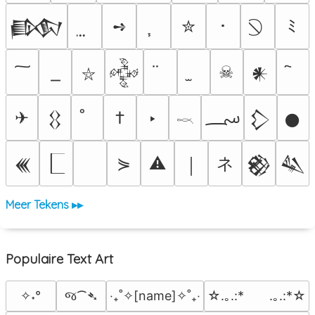
➺
✮
･
ﾐ
𒁃
☠
𒅒
𒀭
⛥
؄
✈
†
‣
𒌐
𒁷
𒊹
𓎖
ネ
⋟
⚠
𒌍
￨
𒆙
𒈑
Meer Tekens ▸▸
Populaire Text Art
જ⁀➴
✧˖°
‎‧₊˚✧[name]✧˚₊‧
☆.｡.:*　　.｡.:*☆