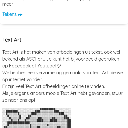
meer.
Tekens ▸▸
Text Art
Text Art is het maken van afbeeldingen uit tekst, ook wel
bekend als ASCII art. Je kunt het bijvoorbeeld gebruiken
op Facebook of Youtube! ツ
We hebben een verzameling gemaakt van Text Art die we
op internet vonden.
Er zijn veel Text Art afbeeldingen online te vinden.
Als je ergens anders mooie Text Art hebt gevonden, stuur
ze naar ons op!
░░░░░░░░░░░░░░░░░░░░░░█████████░░░░░░░░░

░░███████░░░░░░░░░░███▒▒▒▒▒▒▒▒███░░░░░░░

░░█▒▒▒▒▒▒█░░░░░░░███▒▒▒▒▒▒▒▒▒▒▒▒▒███░░░░

░░░█▒▒▒▒▒▒█░░░░██▒▒▒▒▒▒▒▒▒▒▒▒▒▒▒▒▒▒▒██░░

░░░░█▒▒▒▒▒█░░░██▒▒▒▒▒██▒▒▒▒▒▒██▒▒▒▒▒███░

░░░░░█▒▒▒█░░░█▒▒▒▒▒▒████▒▒▒▒████▒▒▒▒▒▒██

░░░█████████████▒▒▒▒▒▒▒▒▒▒▒▒▒▒▒▒▒▒▒▒▒▒██

░░░█▒▒▒▒▒▒▒▒▒▒▒▒█▒▒▒▒▒▒▒▒▒█▒▒▒▒▒▒▒▒▒▒▒██

░██▒▒▒▒▒▒▒▒▒▒▒▒▒█▒▒▒██▒▒▒▒▒▒▒▒▒▒██▒▒▒▒██
