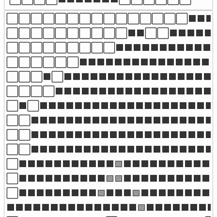
⬜⬜⬜⬜⬜⬜⬜⬜⬜⬜⬜⬜⬜⬜⬜⬛⬛⬛⬛
⬜⬜⬜⬜⬜⬜⬜⬜⬜⬜⬛⬛⬜⬜⬛⬛⬛⬛⬛⬛
⬜⬜⬜⬜⬜⬜⬜⬜⬜⬛⬛⬛⬛⬛⬛⬛⬛⬛⬛⬛⬛
⬜⬜⬜⬜⬜⬜⬛⬛⬛⬛⬛⬛⬛⬛⬛⬛⬛⬛⬛⬛⬛⬛
⬜⬜⬜⬛⬜⬛⬛⬛⬛⬛⬛⬛⬛⬛⬛⬛⬛⬛⬛⬛⬛⬛
⬜⬜⬜⬜⬛⬛⬛⬛⬛⬛⬛⬛⬛⬛⬛⬛⬛⬛⬛⬛⬛⬛⬛
⬜⬛⬜⬛⬛⬛⬛⬛⬛⬛⬛⬛⬛⬛⬛⬛⬛⬛⬛⬛⬛⬛⬛⬛
⬜⬜⬛⬛⬛⬛⬛⬛⬛⬛⬛⬛⬛⬛⬛⬛⬛⬛⬛⬛⬛⬛⬛⬛
⬜⬜⬛⬛⬛⬛⬛⬛⬛⬛⬛⬛⬛⬛⬛⬛⬛⬛⬛⬛⬛⬛⬛
⬜⬜⬛⬛⬛⬛⬛⬛⬛⬛⬛⬛⬛⬛⬛⬛⬛⬛⬛⬛⬛⬛⬛⬛
⬜⬛⬛⬛⬛⬛⬛⬛⬛⬛⬛⬛🟩⬛⬛⬛⬛⬛⬛⬛⬛⬛⬛
⬜⬛⬛⬛⬛⬛⬛⬛⬛⬛⬛🟩🟩⬛⬛⬛⬛⬛⬛⬛⬛⬛⬛
⬜⬛⬛⬛⬛⬛⬛⬛⬛⬛🟩⬛⬛⬛🟩⬛⬛⬛⬛⬛⬛⬛⬛
⬛⬛⬛⬛⬛⬛⬛⬛⬛⬛⬛⬛⬛⬛⬛🟩⬛⬛⬛⬛⬛⬛⬛⬛