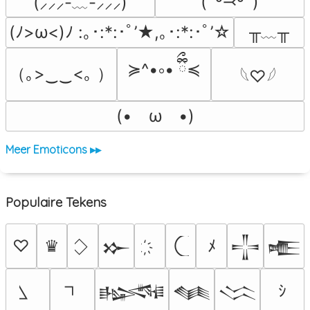
(˶º⤙º˶)
(⸝⸝⸝-﹏-⸝⸝⸝)
╥﹏╥
(ﾉ>ω<)ﾉ :｡･:*:･ﾟ’★,｡･:*:･ﾟ’☆
≽^•༚• ྀིྀ≼
（｡>‿‿<｡ ）
𓆩♡𓆪
(•　ω　•)
Meer Emoticons ▸▸
Populaire Tekens
♡
♛
ﾒ
𒁍
𒋲
𒍫
ｼ
𒈙
𒈝
𒈱