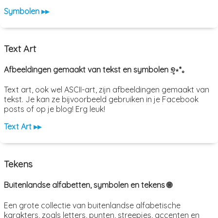
Symbolen ▸▸
Text Art
Afbeeldingen gemaakt van tekst en symbolen ୭̥⋆*｡
Text art, ook wel ASCII-art, zijn afbeeldingen gemaakt van
tekst. Je kan ze bijvoorbeeld gebruiken in je Facebook
posts of op je blog! Erg leuk!
Text Art ▸▸
Tekens
Buitenlandse alfabetten, symbolen en tekens 🌐
Een grote collectie van buitenlandse alfabetische
karakters, zoals letters, punten, streepjes, accenten en