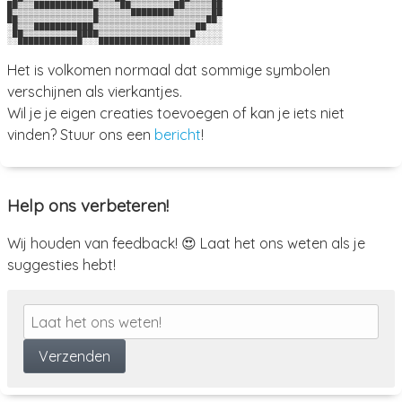
██▒▒▒███████████▒▒▒▒▒██▒▒▒▒▒▒▒▒██▒▒▒▒▒██

█▒▒▒▒▒▒▒▒▒▒▒▒▒▒▒█▒▒▒▒▒▒████████▒▒▒▒▒▒▒██

██▒▒▒▒▒▒▒▒▒▒▒▒▒▒█▒▒▒▒▒▒▒▒▒▒▒▒▒▒▒▒▒▒▒▒██░

░█▒▒▒███████████▒▒▒▒▒▒▒▒▒▒▒▒▒▒▒▒▒▒▒██░░░

░██▒▒▒▒▒▒▒▒▒▒████▒▒▒▒▒▒▒▒▒▒▒▒▒▒▒▒▒█░░░░░

Het is volkomen normaal dat sommige symbolen
verschijnen als vierkantjes.
Wil je je eigen creaties toevoegen of kan je iets niet
vinden? Stuur ons een
bericht
!
Help ons verbeteren!
Wij houden van feedback! 😍 Laat het ons weten als je
suggesties hebt!