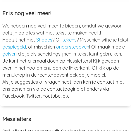
Er is nog veel meer!
We hebben nog veel meer te bieden, omdat we gewoon
dol zijn op alles wat met tekst te maken heeft!
Hoe zit het met
Shapes
? Of
tekens
? Misschien wil je je tekst
gespiegeld
, of misschien
ondersteboven
! Of maak mooie
golven
die je als scheidingslijnen in tekst kunt gebruiken.
Je kunt het allemaal doen op Messletters! Kijk gewoon
even in het hoofdmenu aan de linkerkant. Of klik op de
menuknop in de rechterbovenhoek op je mobiel.
Als je suggesties of vragen hebt, dan kan je contact met
ons opnemen via de contactpagina of anders via
Facebook, Twitter, Youtube, etc.
Messletters