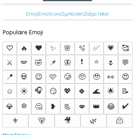
Emoji
Emoticons
Symbolen
Zalgo tekst
Populaire Emoji
♡
🔥
❤️
✨
🌸
🫧
✅
💗
🥰
❗
⭐
⚔️
🪽
🤣
📌
🦋
🌷
💬
📍
💀
😉
🩷
🥲
🥺
🥹
👀
😍
🎧
☺️
☀️
😏
💖
🍀
🌊
🌟
📝
❄️
✔️
💎
🤔
❥
📃
💋
👑
😂
⚜️
🐻
🎥
🌿
🫠