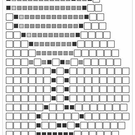
⬛🟨🟩🟩🟩🟩🟩🟩🟩🟩🟩🟩🟩🟩⬛⬜⬜

⬜⬛🟨🟩🟩🟩🟩🟩🟩🟩🟩🟩🟩🟩⬛⬜⬜

⬜⬛🟨🟩🟩🟩🟩🟩🟩🟩🟩🟩🟩⬛⬜⬜⬜

⬜⬜⬛🟨🟩🟩🟩🟩🟩🟩🟩🟩⬛⬜⬜⬜⬜

⬜⬜⬜⬛🟩🟥🟩🟩🟥🟥🟩⬛⬜⬜⬜⬜⬜

⬜⬜⬜⬜🟥🟥🟥🟥🟥🟥🟥⬜⬜⬜⬜⬜⬜

⬜⬜⬜🟥⬜🟥⬛⬜⬛🟥⬜🟥⬜⬜⬜⬜⬜

⬜⬜⬜⬜⬜⬜⬛⬜⬛⬜⬜⬜⬜⬜⬜⬜⬜

⬜⬜⬜⬜⬜⬜⬛⬜⬛⬜⬜⬜⬜⬜⬜⬜⬜

⬜⬜⬜⬜⬜⬜⬛⬜⬛⬜⬜⬜⬜⬜⬜⬜⬜

⬜⬜⬜⬜⬜⬜⬛⬜⬛⬜⬜⬜⬜⬜⬜⬜⬜

⬜⬜⬜⬜⬜⬛⬜⬜⬛⬛⬜⬜⬜⬜⬜⬜⬜

⬜⬜⬜⬜⬛⬜⬜⬜⬜⬜⬛⬜⬜⬜⬜⬜⬜

⬜⬜⬜⬜⬛⬜⬜⬛⬛⬜⬛⬜⬜⬜⬜⬜⬜

⬜⬜⬜⬜⬛⬛⬛⬛⬛⬛⬛⬜⬜⬜⬜⬜⬜