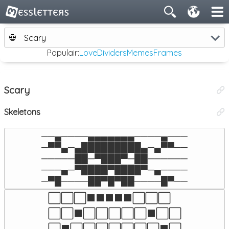
💀
Scary
Populair:
Love
Dividers
Memes
Frames
Scary
Skeletons
──▄────▄▄▄▄▄▄▄────▄───

─▀▀▄─▄█████████▄─▄▀▀──

─────██─▀███▀─██──────

───▄─▀████▀████▀─▄────

─▀█────██▀█▀██────█▀──
⬜⬜⬜⬛⬛⬛⬛⬛⬜⬜⬜

⬜⬜⬛⬜⬜⬜⬜⬜⬛⬜⬜

⬜⬛⬜⬜⬜⬜⬜⬜⬜⬛⬜
