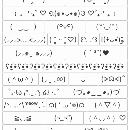
⊹ ₊  ⁺‧₊˚ ♡ ପ(๑•ᴗ•๑)ଓ ♡˚₊‧⁺ ₊ ⊹
（˶′◡‵˶）
(─‿‿─)
(꒪▿꒪)
(⸝⸝⸝>﹏<⸝⸝⸝)
( ˘͈ ᵕ ˘͈♡)
꒰ᐢ. .ᐢ꒱
!(•̀ᴗ•́)و ̑̑
(⸝⸝๑  ̫ ๑⸝⸝⸝)
( ˘ ³˘)♥
ʕ•̫͡•ʕ•̫͡•ʔ•̫͡•ʔ•̫͡•ʕ•̫͡•ʔ•̫͡•ʕ•̫͡•ʕ•̫͡•ʔ•̫͡•ʔ•̫͡•
（＾ω＾）
(◞ ‸ ◟ㆀ)
(ᗒᗣᗕ)՞
˙ᴗ˙
(づ｡◕‿‿◕｡)づ
˚₊‧꒰ა ₍ᐢ.  ̫.ᐢ₎ ໒꒱ ‧₊˚
ᜊ( ‘ ⩊ ‘𖦹)ᜊ
(＾▽＾)
/ᐠ. ｡.ᐟ\ᵐᵉᵒʷˎˊ˗
（＾◡＾）♡
≧◡≦
(¬_¬”)