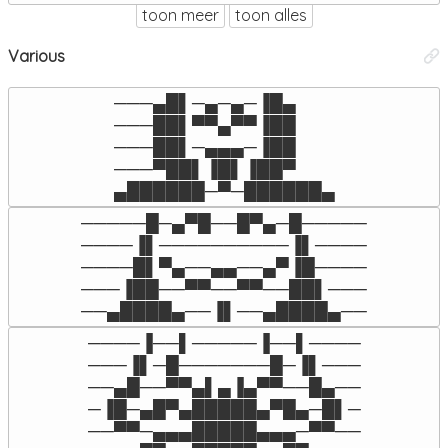
toon meer
toon alles
Various
───▄█▌─▄─▄─▐█▄

───██▌▀▀▄▀▀▐██

───██▌─▄▄▄─▐██

───▀██▌▐█▌▐██▀

▄██████─▀─██████▄
─────█─▄▀█──█▀▄─█─────

────▐▌──────────▐▌────

────█▌▀▄──▄▄──▄▀▐█────

───▐██──▀▀──▀▀──██▌───

──▄████▄──▐▌──▄████▄──
────▐──▌─────▐──▌────

───▐▌─█───────█─▐▌───

──▄█──▀▀▄▌▄▐▄▀▀──█▄──

─▐█─▄█▀▄█████▄▀█▄─█▌─

──▀▀─▄▄▄█████▄▄▄─▀▀──
