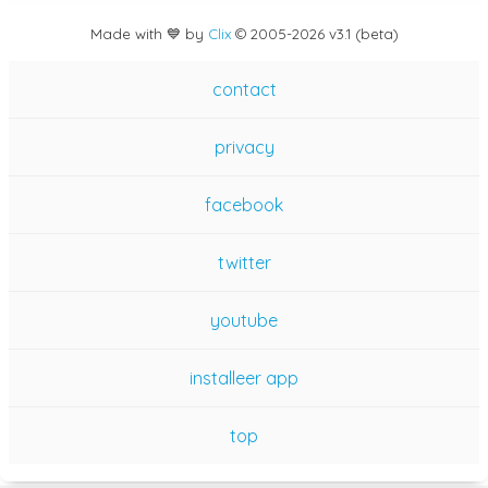
Made with 💙 by
Clix
©
2005
-2026 v3.1 (beta)
contact
privacy
facebook
twitter
youtube
installeer app
top