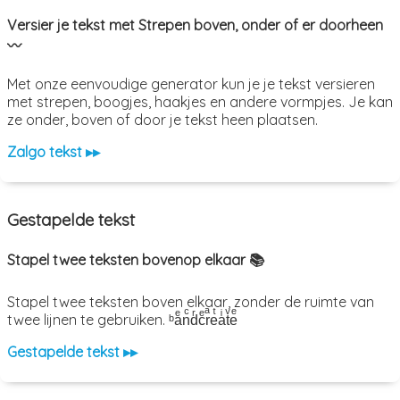
Versier je tekst met Strepen boven, onder of er doorheen
〰️
Met onze eenvoudige generator kun je je tekst versieren
met strepen, boogjes, haakjes en andere vormpjes. Je kan
ze onder, boven of door je tekst heen plaatsen.
Zalgo tekst ▸▸
Gestapelde tekst
Stapel twee teksten bovenop elkaar 📚
Stapel twee teksten boven elkaar, zonder de ruimte van
twee lijnen te gebruiken. ᵇaͤnͨdͬcͤrͣeͭaͥtͮeͤ
Gestapelde tekst ▸▸