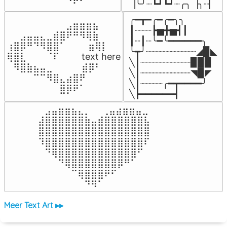
▕╰╯┈┗┛┗┛┈╭╮▕╮┈▏
╭━┳━╭━╭━╮╮

⠀⠀⠀⠀⠀⠀⠀⠀⠀⣠⣶⣶⣶⣦⠀⠀

┃┈┈┈┣▅╋▅┫┃

⠀⠀⣠⣤⣤⣄⣀⣾⣿⠟⠛⠻⢿⣷⠀

┃┈┃┈╰━╰━━━━━━╮

⢰⣿⡿⠛⠙⠻⣿⣿⠁⠀⠀ ⠀⣶⢿⡇

╰┳╯┈┈┈┈┈┈┈┈┈◢▉◣

⢿⣿⣇⠀⠀⠀⠈⠏⠀⠀⠀ text here

╲┃┈┈┈┈┈┈┈┈┈▉▉▉

⠀⠻⣿⣷⣦⣤⣀⠀⠀⠀ ⠀⣾⡿⠃⠀

╲┃┈┈┈┈┈┈┈┈┈◥▉◤

⠀⠀⠀⠀⠉⠉⠻⣿⣄⣴⣿⠟⠀⠀⠀

╲┃┈┈┈┈╭━┳━━━━╯

⠀⠀⠀⠀⠀⠀⠀⠀⣿⡿⠟⠁⠀⠀⠀
╲┣━━━━━━┫﻿
⠀⣠⣤⣶⣶⣦⣄⡀  ⠀⢀⣤⣴⣶⣶⣤⣀⠀

⣼⣿⣿⣿⣿⣿⣿⣷⣤⣾⣿⣿⣿⣿⣿⣿⣧

⣿⣿⣿⣿⣿⣿⣿⣿⣿⣿⣿⣿⣿⣿⣿⣿⣿

⠹⣿⣿⣿⣿⣿⣿⣿⣿⣿⣿⣿⣿⣿⣿⣿⠏

⠀⠙⢿⣿⣿⣿⣿⣿⣿⣿⣿⣿⣿⣿⣿⠋⠀

⠀⠀⠀⠙⢿⣿⣿⣿⣿⣿⣿⣿⡿⠛⠁⠀⠀

⠀⠀⠀⠀⠀⠉⢿⣿⣿⣿⠟⠋⠀⠀⠀⠀⠀

⠀⠀⠀⠀⠀⠀⠀⠙⠻⠁⠀⠀⠀⠀⠀⠀⠀⠀⠀⠀⠀⠀⠀
Meer Text Art ▸▸