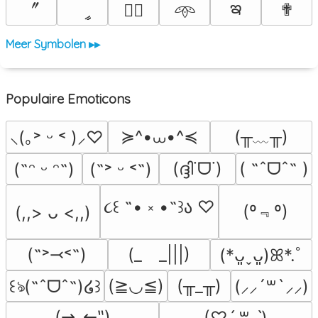
ఇ
〞
ީ
✟
♡⃕
𖥸
Meer Symbolen ▸▸
Populaire Emoticons
≽^•⩊•^≼
(╥﹏╥)
⸜(｡˃ ᵕ ˂ )⸝♡
(ദ്ദി˙ᗜ˙)
( ˶ˆᗜˆ˵ )
(˶ᵔ ᵕ ᵔ˶)
(˶˃ ᵕ ˂˶)
૮꒰ ˶• ༝ •˶꒱ა ♡
(º﹃º)
(,,> ᴗ <,,)
(˶˃⤙˂˶)
(_　_|||)
(*ᴗ͈ˬᴗ͈)ꕤ*.ﾟ
(≧◡≦)
(╥_╥)
꒰ঌ(˶ˆᗜˆ˵)໒꒱
(⸝⸝´꒳`⸝⸝)
(⇀‸↼‶)
(♡ˊ͈ ꒳ ˋ͈)