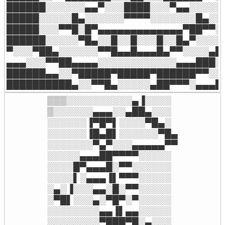
██████░░░░░░▄▄▀░░░████░░░▀▄▄░░░░░█
█████░░░░░█▄░░░░░░▀▀▀▀░░░░░░░█▄░░░
█████░░░▀▀█░█▀▄▄▄▄▄▄▄▄▄▄▄▄▄▀██▀▀░░
██████░░░░░▀█▄░░█░░█░░░█░░█▄▀░░░░█
▀░░░▀██▄░░░░░░▀▀█▄▄█▄▄▄█▄▀▀░░░░▄█▀
▄▄▄░░░▀▀██▄▄▄▄░░░░░░░░░░░░▄▄▄███░░
██████▄▄░░▀█████▀█████▀██████▀▀░░▄
██████████▄░░▀▀█▄░░░░░▄██▀▀▀░▄▄▄█
▒▒▒░░░░░░░░░░▄▐░░░░

▒░░░░░░▄▄▄░░▄██▄░░░

░░░░░░▐▀█▀▌░░░░▀█▄░

░░░░░░▐█▄█▌░░░░░░▀█▄

░░░░░░░▀▄▀░░░▄▄▄▄▄▀▀

░░░░░▄▄▄██▀▀▀▀░░░░░

░░░░█▀▄▄▄█░▀▀░░░░░░

░░░░▌░▄▄▄▐▌▀▀▀░░░░░

░▄░▐░░░▄▄░█░▀▀░░░░░

░▀█▌░░░▄░▀█▀░▀░░░░░

░░░░░░░░▄▄▐▌▄▄░░░░░

░░░░░░░░▀███▀█░▄░░░
