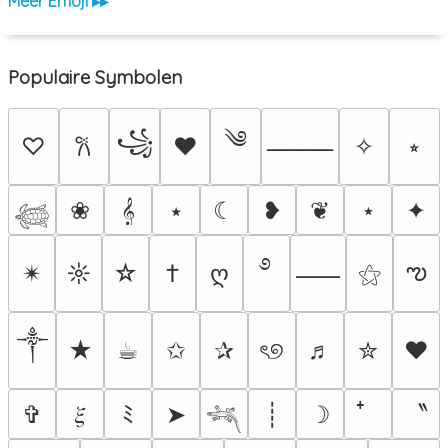
Meer Emoji ▸▸
Populaire Symbolen
༄
꧁
♡
♥
✧
⭒
𐙚
⸻
❀
𝄞
⭑
☾
❥
❦
⋆
✦
𓆉
࿔
ఌ
✴︎
☼
☆
†
ღ
⚝
⸺
༒︎
★
☕︎
✩
✰
ৎ୭
♬
✮
❤
〝
✞
𝜉
ﾐ
➤
┊
☽
𓆈