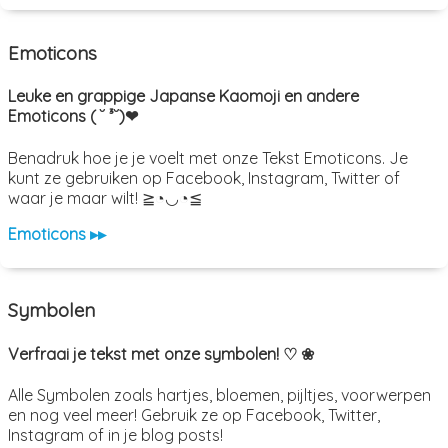
Emoticons
Leuke en grappige Japanse Kaomoji en andere
Emoticons ( ˘ ³˘)❤
Benadruk hoe je je voelt met onze Tekst Emoticons. Je
kunt ze gebruiken op Facebook, Instagram, Twitter of
waar je maar wilt! ≧◔◡◔≦
Emoticons ▸▸
Symbolen
Verfraai je tekst met onze symbolen! ♡ ❀
Alle Symbolen zoals hartjes, bloemen, pijltjes, voorwerpen
en nog veel meer! Gebruik ze op Facebook, Twitter,
Instagram of in je blog posts!