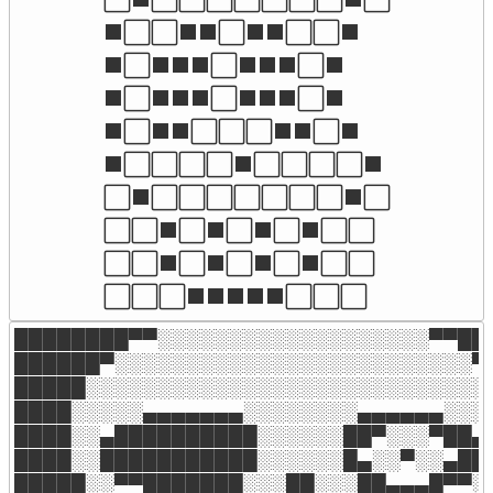
⬛⬜⬜⬛⬛⬜⬛⬛⬜⬜⬛

⬛⬜⬛⬛⬛⬜⬛⬛⬛⬜⬛

⬛⬜⬛⬛⬛⬜⬛⬛⬛⬜⬛

⬛⬜⬛⬛⬜⬜⬜⬛⬛⬜⬛

⬛⬜⬜⬜⬜⬛⬜⬜⬜⬜⬛

⬜⬛⬜⬜⬜⬜⬜⬜⬜⬛⬜

⬜⬜⬛⬜⬛⬜⬛⬜⬛⬜⬜

⬜⬜⬛⬜⬛⬜⬛⬜⬛⬜⬜

⬜⬜⬜⬛⬛⬛⬛⬛⬜⬜⬜
████████▀▀░░░░░░░░░░░░░░░░░░░▀▀███
██████▀░░░░░░░░░░░░░░░░░░░░░░░░░▀█
█████░░░░░░░░░░░░░░░░░░░░░░░░░░░░░
████░░░░░▄▄▄▄▄▄▄░░░░░░░░▄▄▄▄▄▄░░░░
████░░▄██████████░░░░░░██▀░░░▀██▄░
████░░███████████░░░░░░█▄░░▀░░▄██░
█████░░▀▀███████░░░██░░░██▄▄▄█▀▀░░