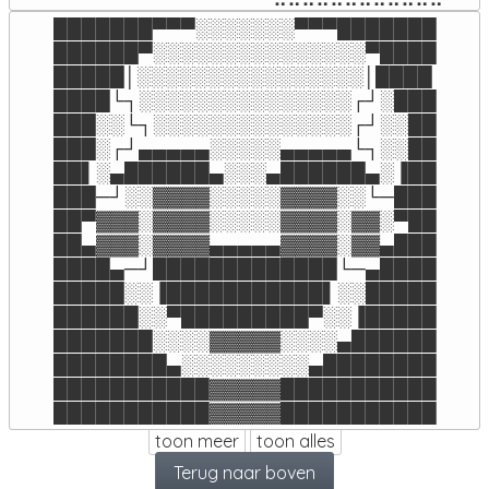
███████▀▀▀░░░░░░░▀▀▀███████

██████▀░░░░░░░░░░░░░░░▀████

█████│░░░░░░░░░░░░░░░░│████

████└┐░░░░░░░░░░░░░░░┌┘░███

███░░└┐░░░░░░░░░░░░░░┌┘░░██

███░┌┘▄▄▄▄▄░░░░░▄▄▄▄▄└┐░░██

██▌░▄██████▄░░░▄██████▄░▐██

███─┘░░▓▓▓▓░░░░░▓▓▓▓░░└─███

██▀▓▓▓░▓▓▓▓░░░░░▓▓▓▓░▓▓░▀██

██▄▓▓▓░▓▓▓▓▄▄▄▄▄▓▓▓▓░▓▓▄███

████▄─┘█████████████└─▄████

█████░░▐███████████▌░░█████

██████░░▀█████████▀░░▐█████

███████░░░░▓▓▓▓▓░░░░▄██████

████████▄░░░░░░░░░▄████████

███████████▓▓▓▓▓███████████

███████████▓▓▓▓▓███████████
toon meer
toon alles
Terug naar boven