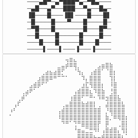
───▄█▀─▄▀███▀▄─▀█▄───

─▄█──▄▀──███──▀▄──█▄─

▐█───█───▐█▌───█───█▌

─█────█───▀───█────█─

─▀█───█───────█───█▀─

──█────█─────█────█──

───█───█─────█───█───

────▌───▌───▐───▐────
⠀⠀⠀⠀⠀⠀⠀⠀⠀⠀⠀⠀⠀⠀⢤⣶⣄⠀⠀⠀⠀⠀⠀⠀⠀⠀⠀⠀⠀⠀

⠀⠀⠀⠀⠀⠀⠀⠀⠀⠀⠀⠀⣀⣤⡾⠿⢿⡀⠀⠀⠀⠀⣠⣶⣿⣷⠀⠀⠀⠀

⠀⠀⠀⠀⠀⠀⠀⠀⢀⣴⣦⣴⣿⡋⠀⠀⠈⢳⡄⠀⢠⣾⣿⠁⠈⣿⡆⠀⠀⠀

⠀⠀⠀⠀⠀⠀⠀⣰⣿⣿⠿⠛⠉⠉⠁⠀⠀⠀⠹⡄⣿⣿⣿⠀⠀⢹⡇⠀⠀⠀

⠀⠀⠀⠀⠀⣠⣾⡿⠋⠁⠀⠀⠀⠀⠀⠀⠀⠀⣰⣏⢻⣿⣿⡆⠀⠸⣿⠀⠀⠀

⠀⠀⠀⢀⣴⠟⠁⠀⠀⠀⠀⠀⠀⠀⠀⠀⢠⣾⣿⣿⣆⠹⣿⣷⠀⢘⣿⠀⠀⠀

⠀⠀⢀⡾⠁⠀⠀⠀⠀⠀⠀⠀⠀⠀⠀⢰⣿⣿⠋⠉⠛⠂⠹⠿⣲⣿⣿⣧⠀⠀

⠀⢠⠏⠀⠀⠀⠀⠀⠀⠀⠀⠀⠀⢀⣤⣿⣿⣿⣷⣾⣿⡇⢀⠀⣼⣿⣿⣿⣧⠀

⠰⠃⠀⠀⠀⠀⠀⠀⠀⠀⠀⠀⢠⣾⣿⣿⣿⣿⣿⣿⣿⣿⣿⠀⡘⢿⣿⣿⣿⠀

⠁⠀⠀⠀⠀⠀⠀⠀⠀⠀⠀⠀⠸⣿⣿⣿⣿⣿⣿⣿⣿⣿⣿⠀⣷⡈⠿⢿⣿⡆

⠀⠀⠀⠀⠀⠀⠀⠀⠀⠀⠀⠀⠀⠙⠛⠁⢙⠛⣿⣿⣿⣿⡟⠀⡿⠀⠀⢀⣿⡇

⠀⠀⠀⠀⠀⠀⠀⠀⠀⠀⠀⠀⠀⠀⠀⠀⠘⣶⣤⣉⣛⠻⠇⢠⣿⣾⣿⡄⢻⡇

⠀⠀⠀⠀⠀⠀⠀⠀⠀⠀⠀⠀⠀⠀⠀⠀⠀⣿⣿⣿⣿⣦⣤⣾⣿⣿⣿⣿⣆⠁