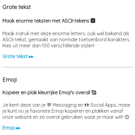
Grote tekst
Maak enorme teksten met ASCII-tekens 🅰️
Maak indruk met deze enorme letters, ook wel bekend als
ASCII-tekst, gemaakt van normale toetsenbord karakters.
Kies uit meer dan 100 verschillende stijlen!
Grote tekst ▸▸
Emoji
Kopieer en plak kleurrijke Emoji's overal! 🥰
Je kent deze van je 💬 Messaging en 👫 Social Apps, maar
je kunt nu je favoriete Emoji kopiëren en plakken vanaf
onze website en ze overal gebruiken waar je maar wilt! 😊
Emoji ▸▸