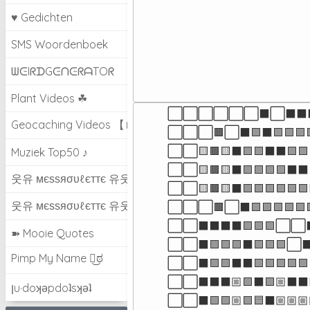
♥ Gedichten
SMS Woordenboek
ᗯᕮIᖇᗪGᕮᑎᕮᖇᗩTOᖇ
Plant Videos ☘
⬜⬜⬜⬜⬜⬜⬛⬜⬛⬛
Geocaching Videos 【►】
⬜⬜⬜🟫⬜⬛🟪⬛🟪🟪🟪
⬜⬜🟨🟫🟨⬛🟪🟪⬛⬛🟪
Muziek Top50 ♪
⬜⬜🟨🟫🟨⬛🟪🟪🟪🟪⬛
웃유 мєѕѕяσυℓєттє 유웃
⬜⬜🟨🟫🟨⬛🟪🟪🟪🟪
웃유 мєѕѕяσυℓєттє 유웃
⬜⬜⬜🟫⬜⬛🟪🟪🟪🟪🟪
⬜⬜⬛⬛⬛⬛🟪🟪🟪⬜⬜
➽ Mooie Quotes
⬜⬜⬛🟪🟪🟪⬛🟪🟪🟪
Pimp My Name ಠ͜ಠ
⬜⬜⬛🟪🟪⬛⬛🟪🟪🟪🟪
⬜⬜⬛⬛⬛🏼🟪⬛🟪🏼⬛
ןu·doʞǝpdoʇsʞǝʇ
⬜⬜⬛🟪🟪🏼🟪🟦⬛🏼🏼🏼