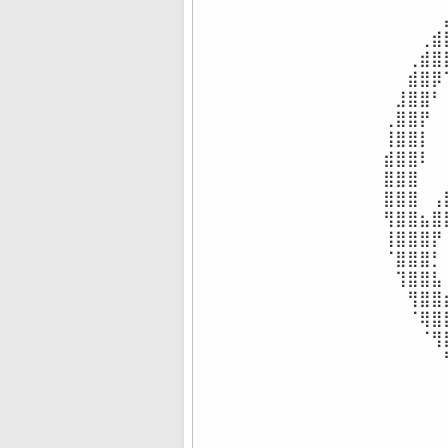
⠀⠀⠀⠀⠀
⠀⠀⠀⢀⣾
⠀⠀⢀⣾⣿
⠀⠀⣾⣿⡿
⠀⣸⣿⣿⠃
⢀⣿⣿⡟⠀
⢸⣿⣿⡇⠀
⣾⣿⣿⠇⠀
⣿⣿⣿⠀⠀
⣿⣿⣿⠀⢠
⢻⣿⣿⣦⣿
⢸⣿⣿⣿⡟
⠈⣿⣿⣿⡃
⠀⢹⣿⣿⣧
⠀⠀⢻⣿⣿
⠀⠀⠈⢿⣿
⠀⠀⠀⠈⢻
⠀⠀⠀⠀⠀
⠀⠀⠀⠀⠀
⠀⠀⠀⠀⠀
⠀⠀⠀⠀⠀
⠀⠀⠀⠀⠀