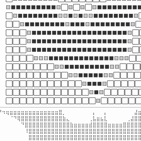
🟨⬛⬛⬛⬛⬛⬛⬛⬛⬛🟨⬜🟨⬜🟨⬜🟨⬛⬛⬛⬛⬛⬛⬛⬛⬛
⬜🟨⬛⬛⬛⬛⬛⬛⬛⬛🟨🟨⬛🟨⬛🟨🟨⬛⬛⬛⬛⬛⬛⬛⬛🟨
⬜⬜🟨⬛⬛⬛⬛⬛⬛⬛⬛🟨⬛⬛⬛🟨⬛⬛⬛⬛⬛⬛⬛⬛🟨⬜
⬜⬜⬜🟨⬛⬛⬛⬛⬛⬛⬛⬛⬛⬛⬛⬛⬛⬛⬛⬛⬛⬛⬛🟨⬜
⬜⬜⬜🟨⬛⬛⬛⬛⬛⬛⬛⬛⬛⬛⬛⬛⬛⬛⬛⬛⬛⬛⬛🟨⬜
⬜⬜⬜🟨⬛⬛⬛⬛⬛⬛⬛⬛⬛⬛⬛⬛⬛⬛⬛⬛⬛⬛⬛🟨⬜
⬜⬜⬜⬜🟨🟨🟨⬛⬛⬛⬛⬛⬛⬛⬛⬛⬛⬛⬛⬛🟨🟨🟨⬜
⬜⬜⬜⬜⬜⬜⬜🟨🟨⬛⬛⬛⬛⬛⬛⬛⬛⬛🟨🟨⬜⬜
⬜⬜⬜⬜⬜⬜⬜⬜⬜🟨🟨⬛⬛⬛⬛⬛🟨🟨⬜⬜⬜
⬜⬜⬜⬜⬜⬜⬜⬜⬜⬜⬜🟨⬛⬛⬛🟨⬜⬜⬜⬜
⬜⬜⬜⬜⬜⬜⬜⬜⬜⬜⬜⬜🟨⬛🟨⬜⬜⬜⬜⬜
⬜⬜⬜⬜⬜⬜⬜⬜⬜⬜⬜⬜⬜🟨⬜⬜⬜⬜⬜
⠙⠲⢶⣶⣶⣶⣶⣶⣶⣶⣶⣶⣶⣶⣶⣶⣿⡀⠀⠀⠀⠀⠀⠀⠀⡄⠀⠀⡄⠀⠀⠀⠀⠀⠀⠀⣼⣶
⠀⠀⠀⠈⠙⢿⣿⣿⣿⣿⣿⣿⣿⣿⣿⣿⣿⣷⣄⠀⠀⠀⠀⠀⢀⣧⣶⣦⣇⠀⠀⠀⠀⠀⢀⣼⣿⣿
⠀⠀⠀⠀⠀⠀⠙⣿⣿⣿⣿⣿⣿⣿⣿⣿⣿⣿⣿⣷⣶⣶⣶⣶⣾⣿⣿⣿⣿⣶⣶⣶⣶⣿⣿⣿⣿⣿
⠀⠀⠀⠀⠀⠀⠀⠸⣿⣿⣿⣿⣿⣿⣿⣿⣿⣿⣿⣿⣿⣿⣿⣿⣿⣿⣿⣿⣿⣿⣿⣿⣿⣿⣿⣿⣿⣿
⠀⠀⠀⠀⠀⠀⠀⠀⣿⣿⣿⣿⣿⣿⣿⣿⣿⣿⣿⣿⣿⣿⣿⣿⣿⣿⣿⣿⣿⣿⣿⣿⣿⣿⣿⣿⣿⣿