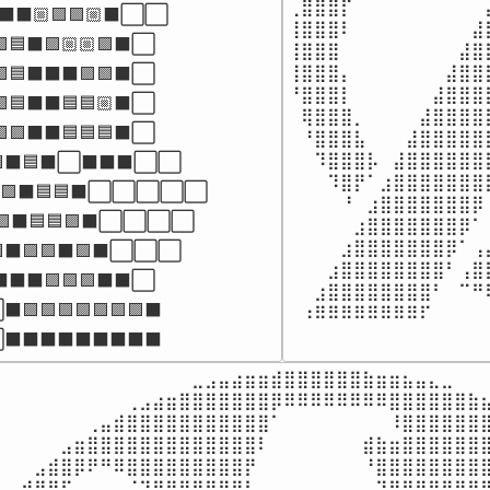
⢀⣿⣿⣿⡏⠀⠀⠀⠀⠀⠀⠀⠀⠀⠀
⬛⬛🏼🟪🟪🏼⬛⬜⬜

⢸⣿⣿⣿⠇⠀⠀⠀⠀⠀⠀⠀⠀⠀⣼
🟪🟦⬛🟪🏼🏼🟪⬛⬜

⢸⣿⣿⣿⠀⠀⠀⠀⠀⠀⠀⠀⠀⣼⣿
⢸⣿⣿⣿⡄⠀⠀⠀⠀⠀⠀⠀⣼⣿⣿
🟪🟦⬛⬛⬛🟪🟪⬛⬜

⠘⣿⣿⣿⡇⠀⠀⠀⠀⠀⠀⣼⣿⣿⣿
🟪🟦⬛⬛🟦🟦🏼⬛⬜

⠀⢿⣿⣿⣿⡀⠀⠀⠀⠀⣼⣿⣿⣿⣿
🟪🟪⬛⬛🟦🟦🟦⬛⬜

⠀⠘⣿⣿⣿⣧⠀⠀⠀⣼⣿⣿⣿⣿⣿
⠀⠀⠹⣿⣿⣿⡧⠀⣼⣿⣿⣿⣿⣿⣿
🟪⬛🟦⬛⬜⬛⬛⬛⬜⬜

⠀⠀⠀⠹⣿⡟⠁⣰⣿⣿⣿⣿⣿⣿⣿
🟪⬛🟦🟦⬛⬜⬜⬜⬜⬜

⠀⠀⠀⠀⠘⠀⣰⣿⣿⣿⣿⣿⣿⣿⡿
🟪⬛🟦🟦🟪⬛⬜⬜⬜⬜

⠀⠀⠀⠀⠀⣰⣿⣿⣿⣿⣿⣿⣿⡿⠁
⠀⠀⠀⠀⣰⣿⣿⣿⣿⣿⣿⣿⡿⠁⢠
⬛🟪🟪⬛🟪⬛⬜⬜⬜

⠀⠀⠀⣰⣿⣿⣿⣿⣿⣿⣿⣿⠃⢠⣿
⬛⬛🟪🟪🟪⬛⬛⬜

⠀⠀⣰⣿⣿⣿⣿⣿⣿⣿⣿⠃⠀⠉⠛
🟪🟪🟪🟪🟪🟪🟪⬛

⠀⠰⠿⠿⠿⠿⠿⠿⠿⠿⠏⠀⠀⠀⠀
⬛⬛⬛⬛⬛⬛⬛⬛⬛
⠀⠀⠀⠀⠀⠀⠀⠀⠀⠀⠀⠀⠀⠀⠀⣀⣠⣤⣴⣶⣶⣾⣿⣿⣿⣿⣿⣿⣷⣶⣶⣦⣤⣄⣀⠀⠀⠀
⠀⠀⠀⠀⠀⠀⠀⠀⠀⠀⢀⣠⣴⣶⣿⣿⣿⣿⣿⣿⣿⡿⠿⠿⠿⠿⠿⠿⠿⠿⣿⣿⣿⣿⣿⣿⣷⣦
⠀⠀⠀⠀⠀⠀⠀⢀⣤⣾⣿⣿⣿⣿⣿⣿⣿⣿⣿⣿⣿⠁⠀⠀⠀⠀⠀⠀⠀⠀⠸⣿⣿⣿⣿⣿⣿⣿
⠀⠀⠀⠀⠀⣠⣶⣿⣿⣿⣿⣿⣿⣿⣿⣿⣿⣿⣿⣿⠇⠀⠀⠀⠀⠀⠀⠀⣾⣷⣶⣿⣿⣿⣿⣿⣿⣿
⠀⠀⠀⣠⣾⣿⡿⠟⠛⠿⣿⣿⣿⣿⣿⣿⣿⣿⣿⡟⠀⠀⠀⠀⠀⠀⠀⠀⠘⣿⣿⣿⣿⣿⣿⣿⣿⣿
⠀⣠⣾⣿⣿⠏⠀⠀⠀⠀⠈⠙⠿⣿⣿⣿⣿⣿⣿⠃⠀⠀⠀⠀⠀⠀⠀⠀⠀⠙⣿⣿⣿⣿⣿⣿⣿⡿