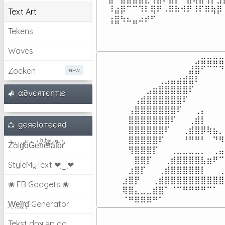
⠸⣴⡿⠉⠉⠹⠇⢿⠟⠠⠿⠷⠺⠟⠸⠏⠿⢷⡿⠸
Text Art
⢰⣿⠳⠦⣤⠴⠞⠋⠀⠀⠀⠀⠀⠀⠀⠀⠀⠀⠀
Tekens
Waves
⠀⠀⠀⠀⠀⠀⠀⠀⠀⠀⠀⠀⣠⣶⣶⣶⣶
⠀⠀⠀⠀⠀⠀⠀⠀⠀⠀⠀⣼⣿⠋⠉⠉⠙
Zoeken
⠀⠀⠀⠀⠀⠀⢀⣠⣤⣴⣾⣿⠇⠀⠀⠀⠀
⠀⠀⠀⠀⣠⣶⣿⣿⣿⣿⣿⠏⠀⠀⠀⠀⠀
α∂νєятєηтιє
⠀⠀⢠⣾⣿⣿⣿⣿⣿⣿⠏⠀⠀⠀⠀⠀⠀
⠀⢠⣿⣿⣿⣿⣿⣿⣿⠏⠀⠀⢀⡄⠀⠀⠀
⠀⣿⣿⣿⣿⣿⣿⣿⠏⠀⠀⢀⣾⡇⠀⠀⠀
gєяєlαтєєяd
⠀⣿⣿⣿⣿⣿⣿⠏⠀⠀⢀⣾⣿⡿⢷⣦⡀
⠀⣿⣿⣿⣿⣿⠏⠀⠀⠀⠘⠛⠛⠃⠀⠙⠻
Z̾̽ảlg̀͐ͭ̽oͧG̀e̒̃nͪȅͪͫ̏̐r͌̑á͑t͌̑͛o̊r̓̐
⠀⢻⣿⣿⣿⡏⠀⠀⢀⣀⣀⣀⣀⡀⠀⢀⣤
⠀⠀⣿⣿⡏⠀⠀⢀⣾⣿⣿⣿⣿⣧⣶⠟⠉
StyleMyText ❤‿❤
⠀⣰⣿⡏⠀⠀⢀⣾⣿⣿⣿⣿⣿⡇⠀⠀⢀
⣰⣿⡟⠀⠀⢀⣾⣿⣿⣿⣿⣿⣿⣿⣿⣿⣿
❀ FB Gadgets ❀
⢿⣿⣄⣀⣀⣾⣿⠁⠈⠉⠛⠛⠛⠛⠉⠁⠀
⠈⠛⠿⠿⠿⠛⠁⠀⠀⠀⠀⠀⠀⠀⠀⠀⠀
͕͗W͕͕͗͗e͕͕͗͗i͕͕͗͗r͕͗d͕͗ Generator
Tekst doʞ əp do