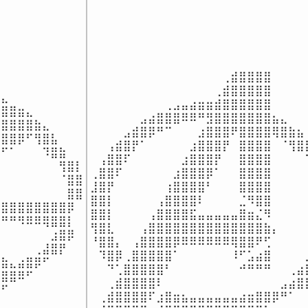
⠀⠀⠀⠀⠀⠀⠀⠀⠀⠀⠀⠀⠀⠀⠀⠀⢀⣾⣿⣿⣿⣿⠀⠀⠀⠀⠀
⠀⠀⠀⠀⠀⠀⠀⠀⠀⠀⠀⠀⠀⠀⠀⢀⣾⣿⣿⣿⣿⣿⠀⠀⠀⠀⠀
⣄⠀⠀⠀⠀⠀⠀⠀⠀

⠀⠀⠀⠀⠀⠀⠀⠀⠀⢀⣠⣤⣴⣶⣶⣾⣿⣿⣿⣿⣿⣿⠀⠀⠀⠀⠀
⣿⣿⣶⣄⠀⠀⠀⠀⠀

⠀⠀⠀⠀⠀⠀⣠⣴⣿⣿⣿⠿⠿⠛⣻⣿⣿⣿⣿⣿⣿⣿⣦⣄⠀⠀⠀
⣿⣿⣿⣿⣷⣄⠀⠀⠀

⠀⠀⠀⠀⣠⣾⣿⡿⠛⠉⠀⠀⠀⣰⣿⣿⣿⠟⣿⣿⣿⣿⢿⣿⣷⣦⠀
⣿⣿⡿⠋⢻⣿⣧⠀⠀

⠀⠀⢠⣾⣿⡟⠁⠀⠀⠀⠀⠀⣰⣿⣿⣿⡟⠀⣿⣿⣿⣿⠀⠈⢻⣿⣷
⠋⠁⠀⠀⠀⠹⣿⣷⠀

⠀⢠⣿⣿⠏⠀⠀⠀⠀⠀⠀⣰⣿⣿⣿⡟⠀⠀⣿⣿⣿⣿⠀⠀⠀⠀⠹
⠀⠀⠀⠀⠀⠀⠀⢻⣿⡇

⢀⣿⣿⠏⠀⠀⠀⠀⠀⠀⣰⣿⣿⣿⡿⠁⠀⠀⣿⣿⣿⣿⠀⠀⠀⠀⠀
⠀⠀⠀⠀⠀⠀⠀⠈⣿⣿

⣸⣿⡟⠀⠀⠀⠀⠀⠀⢰⣿⣿⣿⣿⠃⠀⠀⠀⣿⣿⣿⣿⠀⠀⠀⠀⠀
⠀⠀⠀⠀⠀⠀⠀⠀⣿⣿

⣿⣿⡇⠀⠀⠀⠀⠀⢠⣿⣿⣿⣿⠇⠀⠀⠀⠀⣈⠻⣿⣿⠀⠀⠀⠀⠀
⣿⣿⣿⣿⣿⣿⣿⣿⡿

⣿⣿⡇⠀⠀⠀⠀⢠⣿⣿⣿⣿⣯⣤⣤⣤⣤⣤⣿⣶⣌⠻⠀⠀⠀⠀⠀
⠛⠛⠻⠿⠿⢿⣿⣿⡇

⢻⣿⣇⠀⠀⠀⢠⣿⣿⣿⣿⣿⣿⣿⣿⣿⣿⣿⣿⣿⣿⣷⡄⠀⠀⠀⠀
⠀⠀⠀⠀⠀⠀⣰⣿⡿⠀

⠘⣿⣿⡄⠀⢠⣿⣿⣿⣿⡿⠿⠿⠿⠿⠿⠿⢿⣿⣿⠟⢋⠀⠀⠀⠀⢠
⠀⠀⠀⠀⢀⣼⣿⡟⠀⠀

⠀⠹⣿⡿⢀⣿⣿⣿⣿⣿⠁⠀⠀⠀⠀⠀⠀⠸⠋⣡⣴⣿⠀⠀⠀⠀⣠
⣷⣄⣴⣿⡿⠋⠀⠀⠀

⠀⠀⠙⢁⣿⣿⣿⣿⣿⠃⠀⠀⠀⠀⠀⠀⠀⠀⠚⠛⠛⠛⠀⠀⢀⣴⣿
⣿⣿⠿⠋⠀⠀⠀⠀⠀

⠀⠀⢀⣾⣿⣿⣿⣿⠇⠀⠀⠀⠀⠀⠀⠀⠀⠀⠀⠀⠀⠀⠀⣠⣴⣿⣿
⠛⠋⠀⠀⠀⠀⠀⠀⠀⠀
⠀⢀⣾⣿⣿⣿⣿⠏⣰⣿⣶⣦⣤⣤⣤⣤⣤⣤⣴⣶⣿⣿⡿⠛⠁⠀⠀