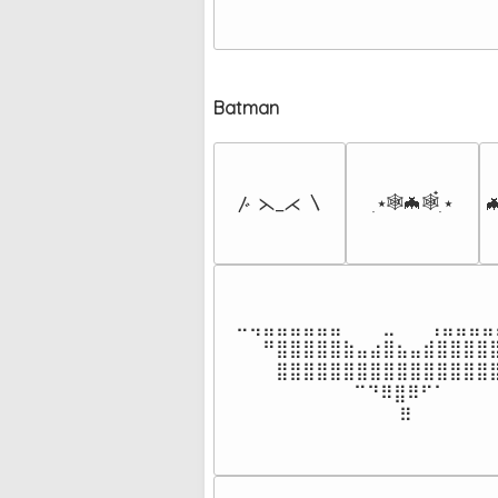
⠀⠀⠀⠀⠀
⠀⠀⠀⠀⠀
Batman
๋࣭ ⭑🕸🦇🕸๋࣭ ⭑
〴 ⋋_⋌ 〵

⠤⢤⣤⣤⣤⣤⣤⣤⠀⠀⠀⣀⠀⠀ ⢠⣤⣤⣤⣤⣤
⠀⠀⠛⣿⣿⣿⣿⣿⣷⣤⣴⣿⣦⣤⣾⣿⣿⣿⣿⣿
⠀⠀⠀⣿⣿⣿⣿⣿⣿⣿⣿⣿⣿⣿⣿⣿⣿⣿⣿⣿
⠀⠀⠀⠀⠀⠀⠀  ⠀⠉⠙⠿⣿⠿⠋⠁⠀⠀⠀⠀
⠀⠀⠀⠀⠀⠀⠀⠀⠀ ⠀⠀  ⠿⠀⠀⠀⠀⠀⠀