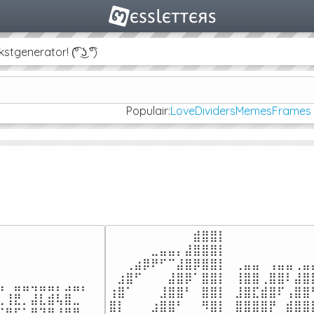
Populair:
Love
Dividers
Memes
Frames
⠀⠀⠀⠀⠀⠀⠀⠀⠀⠀⣾⣿⣿⡇⠀⠀⠀⠀⠀⠀⠀⠀⠀⠀
⠀⠀⠀⠀⠀⣀⣤⣤⡄⣼⣿⣿⣿⡇⠀⠀⠀⠀⠀⠀⠀⠀⠀⠀
⠀⠀⢀⣴⡿⠟⠋⠉⣼⣿⡿⣿⣿⡇⠀⢀⣤⣤⠀⢠⣤⣤⢀⣤
⠀⠀⠀⠀⠀⠀⠀⠀⠀⠀

⠀⣰⣿⠋⠀⠀⠀⣼⣿⡿⠁⣿⣿⡇⠀⢸⣿⣿⢀⣿⣿⠇⣼⣿
⠀⣤⣤⢤⣤⣤⡄⣠⣤⡄

⢰⣿⠁⠀⠀⠀⣸⣿⣿⠃⠀⣿⣿⡇⠀⣸⣿⣏⣾⣿⠏⢠⣿⣿
⢸⣟⡀⣼⣇⣾⢧⣿⣀⠀

⣿⡇⠀⠀⠀⣰⣿⣿⠃⠀⠀⠻⣿⡇⠀⣿⣿⣿⣿⡟⠀⣾⣿⣿
⣿⠋⢡⣿⢹⡿⠘⢻⣿⠀
