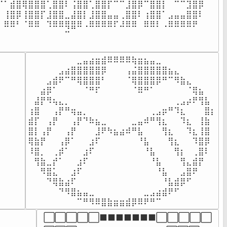
⠉⠁⣾⣿⢿⣿⣿⣿⢁⣿⣿⠇⢨⣿⣿⢁⣿⣿⡏⠉⠉⣸⣿⡿⠉⣿⣿⡇⠀⠉⠉⣹⣿⡿⠀⠀

⡄⢸⣿⡿⢸⣿⣿⡏⣸⣿⣿⣀⣼⣿⡇⣸⣿⣿⣤⣤⢀⣿⣿⠇⢰⣿⣿⠁⣠⣤⣤⣿⣿⠇⠀⠀

⠁⠿⠿⠃⠈⠿⠿⠀⠹⠿⠿⢿⣿⠿⠠⠿⠿⠿⠿⠏⠼⠿⠿⠀⠿⠿⠇⠠⠿⠿⠿⠿⠟⠀⠀⠀

⠀⠀⠀⠀⠀⠀⠀⠀⠀⠀⠀⠉⠀⠀⠀⠀⠀⠀⠀⠀⠀⠀⠀⠀⠀⠀⠀⠀⠀⠀⠀⠀⠀⠀⠀⠀

⠀⠀⠀⠀⠀⠀⠀⠀⠀⠀⠀⠀⠀⠀⠀⠀⠀⠀⠀⠀⠀⠀⠀⠀⠀⠀⠀⠀⠀⠀⠀⠀⠀⠀⠀⠀
⠀⠀⠀⠀⠀⠀⠀⠀⣀⣤⣴⣶⣾⠿⠿⠿⠿⢷⣶⣦⣤⣀⠀⠀⠀⠀⠀⠀⠀⠀

⠀⠀⠀⠀⠀⣠⣴⣿⣿⣿⣿⣿⡿⠀⠀⠀⢠⣬⣿⣿⣿⣿⣿⣦⣄⠀⠀⠀⠀⠀

⠀⠀⠀⣠⣾⠟⠉⠛⢿⣿⣿⣿⠃⠀⠀⠀⠈⢿⣿⣿⣿⡿⠛⠉⠻⣷⣄⠀⠀⠀

⠀⠀⣴⡿⠁⠀⠀⠀⠀⠈⠛⠏⠀⠀⠀⠀⠀⠈⠿⠛⠁⠀⠀⠀⠀⠀⠈⢿⣦⠀⠀

⠀⣼⡟⠻⢦⣄⡀⠀⠀⠀⠀⠀⠀⠀⠀⠀⠀⠀⠀⠀⠀⠀⠀⠀⢀⣠⡴⠟⢻⣧⠀

⢰⣿⠀⠀⢠⡟⠛⢶⣤⡀⠀⠀⠀⠀⠀⠀⠀⠀⠀⠀⢀⣠⡶⠛⠹⣆⠀⠀⠀⣿⡆

⣾⡏⠀⢠⡟⠀⠀⢠⡟⠙⠷⣦⣀⠀⠀⠀⠀⣀⣤⠾⠛⢻⣆⠀⠀⠹⣆⠀⢸⣷

⣿⡇⢠⡟⠀⠀⢠⡟⠀⠀⠀⣸⠟⠳⣦⣴⠾⠛⣧⠀⠀⠀⢻⣆⠀⠀⠹⣆⢸⣿

⢿⣷⡟⠀⠀⢠⡿⠁⠀⠀⣰⠏⠀⠀⠀⠀⠀⠀⠘⣧⠀⠀⠀⢻⣆⠀⠀⠹⣿⡿

⠸⣿⡀⠀⢀⡾⠁⠀⠀⣰⠏⠀⠀⠀⠀⠀⠀⠀⠀⠘⣧⠀⠀⠀⢻⡆⠀⢀⣿⠇

⠀⢻⣷⣀⡞⠁⠀⠀⣰⠏⠀⠀⠀⠀⠀⠀⠀⠀⠀⠀⠘⣧⠀⠀⠀⢻⣄⣾⡟⠀



⠀⠀⠻⣿⣅⠀⠀⣰⠏⠀⠀⠀⠀⠀⠀⠀⠀⠀⠀⠀⠀⠘⣧⠀⠀⣠⣿⠟⠀⠀



⠀⠀⠀⠙⢿⣷⣴⠏⠀⠀⠀⠀⠀⠀⠀⠀⠀⠀⠀⠀⠀⠀⠘⣧⣾⡿⠋⠀⠀⠀

⠀⠀⠀⠀⠀⠙⠻⣿⣦⣤⣀⠀⠀⠀⠀⠀⠀⠀⠀⣀⣠⣴⣾⠟⠋⠀⠀⠀⠀⠀

⠀⠀⠀⠀⠀⠀⠀⠀⠉⠛⠻⠿⣿⣷⣶⣶⣾⡿⠿⠟⠛⠉⠀⠀⠀⠀⠀⠀⠀⠀
⬜⬜⬜⬜⬜⬛⬛⬛⬛⬛⬛⬛⬜⬜⬜⬜⬜
