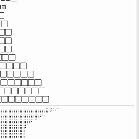


⬜

⬜

⬜⬜

⬜⬜

⬜⬜

⬜⬜⬜

⬜⬜⬜⬜⬜

⬜⬜⬜⬜⬜⬜

⬜⬜⬜⬜⬜⬜⬜

⬜⬜⬜⬜⬜⬜⬜

⬜⬜⬜⬜⬜⬜⬜⬜
⣶⣶⣶⣶⣶⣶⣶⣶⣶⣶⣶⣶⣿⠟⠓⠉

⣿⣿⣿⣿⣿⣿⣿⣿⣿⣿⠟⠉⠀⠀⠀⠀

⣿⣿⣿⣿⣿⣿⣿⠟⠁⠀⠀⠀⠀⠀⠀

⣿⣿⣿⣿⣿⣿⡏⠀⠀⠀⠀⠀⠀⠀⠀

⣿⣿⣿⣿⣿⣿⡇⠀⠀⠀⠀⠀⠀⠀⠀
