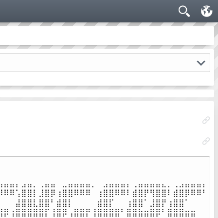
⠀⠀⠀⠀⠀⠀⠀⠀⠀⠀⠀⠀⠀⠀⠀⠀⠀⠀⠀⠀⠀⠀⠀⠀⠀⠀⠀⠀⠀⠀⠀⠀⠀⠀⠀⠀

⠀⠀⠀⠀⠀⠀⠀⠀⠀⠀⠀⠀⠀⠀⠀⠀⠀⠀⠀⠀⠀⠀⠀⠀⠀⠀⠀⠀⠀⠀⠀⠀⠀⠀⠀⠀

⣤⣤⣤⡄⣠⣤⡀⢀⣤⣤⠀⣀⣤⣤⣤⣤⡀⠀⣠⣤⣤⣤⡄⢀⣤⣤⣤⣤⣄⡀⢀⣠⣤⣤⣤⡄

⡿⠿⠿⢡⣿⣿⡇⣸⣿⡿⢰⣿⣿⠿⠿⠿⠀⢰⣿⣿⠿⠿⠇⣾⣿⡟⢻⣿⣿⠇⣾⣿⡿⠿⠿⠃

⠃⠀⠀⣼⣿⣿⣇⣿⣿⠃⣾⣿⡇⠀⠀⠀⠀⣾⣿⡏⠀⠀⢰⣿⣿⠁⣸⣿⡟⢰⣿⣿⠁⠀⠀⠀

⣿⡿⢰⣿⣿⣿⣿⣿⡏⢸⣿⡿⢠⣿⣿⡟⢸⣿⣿⣿⣿⠃⣿⣿⣷⣶⣿⡿⠃⣿⣿⣿⣶⣶⠀⠀
