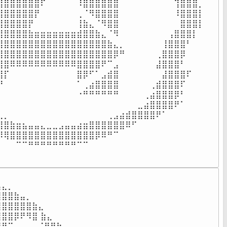
⣼⣿⣿⣿⣿⣿⣿⠏⠀⠀⠀⠀⠀⠸⣿⣿⣿⣿⣿⣿⠀⠀⠀⠀⠀⠀⠀⠀⠀⢹⣿⣿⣿⡀

⣿⣿⣿⣿⣿⣿⡟⠀⠀⠀⠀⠀⠀⢀⠈⠻⣿⣿⣿⣿⠀⠀⠀⠀⠀⠀⠀⠀⠀⠸⣿⣿⣿⡇

⣿⣿⣿⣿⣿⡟⠀⠀⠀⠀⠀⠀⠀⢸⣷⣄⠈⠻⣿⣿⠀⠀⠀⠀⠀⠀⠀⠀⠀⠀⣿⣿⣿⡇

⣿⣿⣿⣿⣿⣷⣶⣶⣶⣶⣶⣶⣶⣾⣿⣿⣷⣄⠈⠻⠀⠀⠀⠀⠀⠀⠀⠀⢠⣿⣿⣿⡇

⣿⣿⣿⣿⣿⣿⣿⣿⣿⣿⣿⣿⣿⣿⣿⣿⣿⣿⣷⣄⡀⠀⠀⠀⠀⠀⠀⢸⣿⣿⣿⠃

⣿⣿⣿⣿⣿⣿⣿⣿⣿⣿⣿⣿⣿⣿⣿⣿⣿⣿⣿⡿⠛⠀⠀⠀⠀⠀⢀⣿⣿⣿⡿⠀

⣿⣿⠿⠿⠿⠿⠿⠿⠿⠿⠿⠿⠿⣿⣿⣿⣿⠟⠉⣠⠀⠀⠀⠀⠀⠀⣼⣿⣿⣿⠃⠀

⣿⡏⠀⠀⠀⠀⠀⠀⠀⠀⠀⠀⠀⣿⡿⠋⠁⣠⣾⣿⠀⠀⠀⠀⠀⠀⠀⣼⣿⣿⣿⠏⠀⠀

⡟⠀⠀⠀⠀⠀⠀⠀⠀⠀⠀⠀⠀⠁⢀⣴⣿⣿⣿⣿⠀⠀⠀⠀⠀⢀⣾⣿⣿⣿⠏⠀⠀⠀

⠀⠀⠀⠀⠀⠀⠀⠀⠀⠀⠀⠀⠀⠐⠛⠛⠛⠛⠛⠛⠀⠀⠀⠀⢀⣴⣿⣿⣿⡿⠃⠀⠀⠀⠀

⠀⠀⠀⠀⠀⠀⠀⠀⠀⠀⠀⠀⠀⠀⠀⠀⠀⠀⠀⠀⠀⠀⠀⣀⣴⣿⣿⣿⣿⠟⠁⠀⠀⠀⠀⠀

⣄⡀⠀⠀⠀⠀⠀⠀⠀⠀⠀⠀⠀⠀⠀⠀⠀⠀⢀⣠⣴⣾⣿⣿⣿⣿⠟⠁⠀⠀⠀⠀⠀⠀⠀

⣿⣿⣷⣶⣦⣤⣤⣄⣀⣀⣠⣤⣤⣴⣶⣿⣿⣿⣿⣿⣿⠿⠋⠀⠀⠀⠀⠀⠀⠀⠀⠀⠀

⠿⢿⣿⣿⣿⣿⣿⣿⣿⣿⣿⣿⣿⣿⣿⣿⡿⠿⠛⠉⠀⠀⠀⠀⠀⠀⠀⠀⠀⠀⠀⠀⠀

⠀⠀⠀⠉⠉⠛⠛⠛⠛⠛⠛⠛⠛⠉⠉⠀⠀⠀⠀⠀⠀⠀⠀⠀⠀⠀⠀⠀⠀⠀⠀⠀⠀
⠀⠀⠀⠀⠀⠀⠀⠀⠀⠀⠀⠀⠀⠀⠀⠀⠀

⣄⡀⠀⠀⠀⠀⠀⠀⠀⠀⠀⠀⠀⠀⠀⠀⠀

⣿⣿⣷⣤⡀⠀⠀⠀⠀⠀⠀⠀⠀⠀⠀⠀⠀

⣿⣿⣿⣿⣿⣷⣄⠀⠀⠀⠀⠀⠀⠀⠀⠀⠀

⣿⣿⡿⠟⠻⣿ ⣷⣄⠀⠀⠀⠀⠀⠀⠀⠀

⠟⠉⠀⠀⠀⠀⠈⠻⣿⣷⣄⠀⠀⠀⠀⠀⠀
