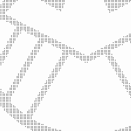
⣴⣿⣿⡟⠁⠀⠀⠀⠀⠀⠀⠀⠀⠈⠙⠿⣿⣿⡏⠀⠀⠀⠀⠀⠀⠀⠀⠀⠀⠀⠘⣿⣿⣿⡿⠟⠉⠀
⣿⣿⠋⠀⠀⠀⠀⠀⠀⠀⠀⠀⠀⠀⠀⠀⠈⠙⠀⠀⠀⠀⠀⠀⠀⠀⠀⠀⠀⠀⠀⠹⠛⠉⠀⠀⠀⠀⠀
⣿⣿⣷⣦⣀⠀⠀⠀⠀⠀⠀⠀⠀⠀⠀⠀⠀⠀⠀⠀⠀⠀⠀⠀⠀⠀⠀⠀⠀⠀⠀⠀⠀⠀⠀⠀⠀⠀
⠁⠀⠉⠻⢿⣷⣦⣀⠀⠀⠀⠀⠀⠀⠀⠀⠀⠀⠀⠀⠀⠀⠀⠀⠀⠀⠀⠀⠀⠀⠀⠀⠀⠀⠀⠀⠀⠀
⠀⠀⠀⠀⢠⣿⡿⢿⣿⣶⣄⡀⠀⠀⠀⠀⠀⠀⠀⠀⠀⠀⠀⠀⠀⠀⠀⠀⠀⠀⠀⠀⠀⠀⠀⠀⠀⠀
⠀⠀⠀⢠⣿⡟⠁⠀⠉⠛⢿⣿⣶⣤⡀⠀⠀⠀⠀⠀⠀⠀⠀⠀⠀⠀⠀⠀⠀⠀⠀⠀⠀⠀⠀⢀⣠⣶
⠀⠀⢠⣿⡟⠀⠀⠀⠀⠀⠀⣼⣿⠿⣿⣷⣦⣀⠀⠀⠀⠀⠀⠀⠀⠀⠀⠀⠀⠀⠀⠀⢀⣤⣾⣿⠿⢻
⠀⢀⣾⡟⠀⠀⠀⠀⠀⠀⣼⣿⠃⠀⠀⠙⠻⢿⣿⣦⣄⡀⠀⠀⠀⠀⠀⠀⠀⣀⣴⣾⣿⠿⠋⠁⠀⠀
⢀⣾⡿⠀⠀⠀⠀⠀⠀⣼⣿⠃⠀⠀⠀⠀⠀⠀⣽⣿⢿⣿⣶⣄⡀⠀⣠⣴⣿⣿⢿⣿⡀⠀⠀⠀⠀⠀
⣿⡿⠁⠀⠀⠀⠀⠀⣼⣿⠃⠀⠀⠀⠀⠀⠀⣰⣿⠏⠀⠈⠛⢿⣿⣿⡿⠟⠉⠀⠈⢿⣷⡀⠀⠀⠀⠀
⡿⠁⠀⠀⠀⠀⠀⣼⣿⠃⠀⠀⠀⠀⠀⠀⣰⣿⠏⠀⠀⠀⠀⠀⠈⠁⠀⠀⠀⠀⠀⠈⢿⣷⡀⠀⠀⠀⠀
⠀⠀⠀⠀⠀⠀⣼⣿⠃⠀⠀⠀⠀⠀⠀⣰⣿⠏⠀⠀⠀⠀⠀⠀⠀⠀⠀⠀⠀⠀⠀⠀⠈⢿⣷⡀⠀⠀
⠀⠀⠀⠀⠀⣼⣿⠃⠀⠀⠀⠀⠀⠀⣰⣿⠏⠀⠀⠀⠀⠀⠀⠀⠀⠀⠀⠀⠀⠀⠀⠀⠀⠈⢿⣷⡀⠀
⠀⠀⠀⠀⣼⣿⠃⠀⠀⠀⠀⠀⠀⣰⣿⠏⠀⠀⠀⠀⠀⠀⠀⠀⠀⠀⠀⠀⠀⠀⠀⠀⠀⠀⠈⢿⣷⡀
⣆⠀⠀⣼⣿⠃⠀⠀⠀⠀⠀⠀⣰⣿⠏⠀⠀⠀⠀⠀⠀⠀⠀⠀⠀⠀⠀⠀⠀⠀⠀⠀⠀⠀⠀⠈⢿⣷
⣿⣦⣼⣿⠃⠀⠀⠀⠀⠀⠀⣰⣿⠏⠀⠀⠀⠀⠀⠀⠀⠀⠀⠀⠀⠀⠀⠀⠀⠀⠀⠀⠀⠀⠀⠀⠈⢿
⣿⣿⣿⡇⠀⠀⠀⠀⠀⠀⣰⣿⠏⠀⠀⠀⠀⠀⠀⠀⠀⠀⠀⠀⠀⠀⠀⠀⠀⠀⠀⠀⠀⠀⠀⠀⠀⠈
⠻⣿⣿⣷⣄⠀⠀⠀⠀⣰⣿⠏⠀⠀⠀⠀⠀⠀⠀⠀⠀⠀⠀⠀⠀⠀⠀⠀⠀⠀⠀⠀⠀⠀⠀⠀⠀⠀
⠀⠘⢿⣿⣿⣷⣄⠀⣴⣿⠏⠀⠀⠀⠀⠀⠀⠀⠀⠀⠀⠀⠀⠀⠀⠀⠀⠀⠀⠀⠀⠀⠀⠀⠀⠀⠀⠀
⠀⠀⠀⠙⢿⣿⣿⣿⣿⡏⠀⠀⠀⠀⠀⠀⠀⠀⠀⠀⠀⠀⠀⠀⠀⠀⠀⠀⠀⠀⠀⠀⠀⠀⠀⠀⠀⠀
⠀⠀⠀⠀⠀⠙⢿⣿⣿⣿⣷⣤⣀⠀⠀⠀⠀⠀⠀⠀⠀⠀⠀⠀⠀⠀⠀⠀⠀⠀⠀⠀⠀⠀⠀⠀⠀⠀
⠀⠀⠀⠀⠀⠀⠀⠈⠛⢿⣿⣿⣿⣿⣶⣤⣄⣀⠀⠀⠀⠀⠀⠀⠀⠀⠀⠀⠀⠀⠀⠀⠀⣀⣠⣤⣶⣿