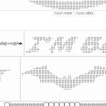
⠀⠀⠀⠀⠀⠀⠀⠀⠀⠀⠈⠙⠻⢿⣿⣿⣿⣿⣿⣿⣶⣶⣶⣶⣶⣶⣶⣶⣶⣾⣿⣿⣿⣿⣿⣿⡿⠟
⠀⠀⠀⠀⠀⠀⠀⠀⠀⠀⠀⠀⠀⠀⠀⠉⠙⠛⠻⠿⠿⣿⣿⣿⣿⣿⣿⣿⡿⠿⠿⠟⠛⠋⠉⠀⠀
toon meer
toon alles
⠀⠀⠀⠀⠀⠀⠀⠀⠀⠀⠀⠀⠀⠀⠀⠀⠀⠀⠀⠀⠀⠀⠀⠀⠀⠀⠀⠀
⠀⠀⠐⠿⣿⡿⢿⣶⣿⠂⢀⣾⣿⠃⢀⣴⣿⡟⠁⠀⠀⣰⣿⢟⣿⣿⠟⠀
B@+m@ň🦇
⠀⠀⠀⣴⡟⠀⠀⠉⠁⢀⣾⢿⣿⣰⡿⣿⡿⠁⠀⠀⣰⣿⣿⢿⣿⣷⠀⣠
⠀⣀⣼⣿⣤⠀⠀⠀⢠⣿⠇⢸⣿⠏⣸⣿⠇⠀⠀⢰⣿⣿⣤⣴⣿⠿⣴⣿
⠙⠛⠉⠉⠁⠀⠀⠀⠀⠛⠀⠀⠁⠀⠈⠉⠀⠀⠀⠀⠙⠛⠛⠉⠀⠀⠀⠛
⠀⠀⠀⠀⣀⣤⣤⣶⣾⠀⠀⠀⠀⠀⠀⠀⠀⠀⠀⠀⠀⠀⠀      ⣶⣶⣦⣤
⣤⡤⠤

⣀⣴⣶⣿⣿⣿⣿⣿⣿⣷⣄⠀⠀⠀⠀⠀⠀⠀⠀⠀⠀   ⣀⣴⣿⣿⣿⣿⣿⣿
⠛⠀⠀

⠁⠀⠀⠈⠉⠛⣿⣿⣿⣿⣿⣷⣦⣀⢠⣆⣸⡆⢀⣤⣾⣿⣿⣿⣿⣿⠟⠋⠉⠀
⠀⠀⠀⠀

⠀⠀⠀⠀⠀⠀⠸⠿⠿⠿⠿⢿⣿⣿⣿⣿⣿⣿⣿⣿⣿⠿⠿⠿⠿⠏⠀⠀⠀⠀
⠀⠀⠀⠀⠀

⠀⠀⠀⠀⠀⠀⠀⠀⠀⠀⠀⠀⠉⠻⣿⣿⣿⣿⠿⠋⠁⠀⠀⠀⠀⠀⠀⠀⠀⠀
⠀⠀⠀⠀⠀⠀
⠀⠀⠀⠀⠀⠀⠀⠀⠀⠀⠀⠀⠀⠀⠀⠉⠉⠁⠀⠀⠀⠀⠀⠀⠀⠀⠀⠀⠀
⬜🟨🟨🟨🟨🟨🟨🟨🟨🟨⬜⬜⬜⬜⬜⬜⬜🟨🟨🟨🟨🟨🟨🟨