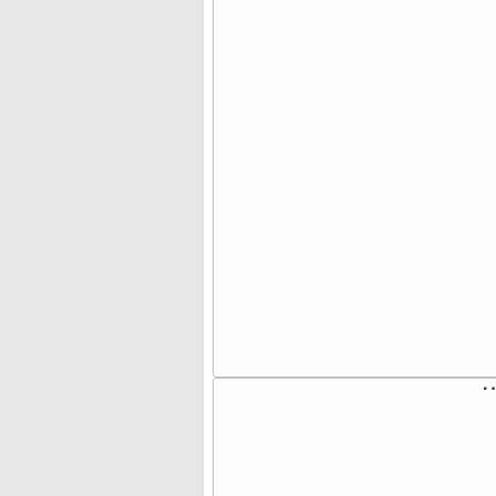
⠈
⠀
⠀
⠀
⠀