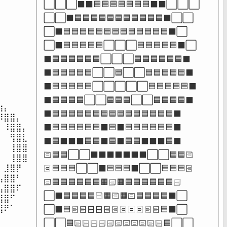
⬜⬜⬜⬛⬛🟦🟦🟦🟦🟦🟦🟦⬛⬛⬜⬜⬜

⬜⬜⬛🟦🟦🟦🟦🟦🟦🟦🟦🟦🟦🟦⬛⬜⬜

⬜⬛🟦🟦🟦🟦🟦🟦🟦🟦🟦🟦🟦🟦🟦⬛⬜

⬜⬛🟦🟦🟦🟦🟦⬜⬜⬜🟦🟦🟦🟦🟦⬛⬜

⠀⠀⠀

⬛🟦🟦🟦🟦🟦🟦⬜⬜⬜🟦🟦🟦🟦🟦🟦⬛

⠀⠀⠀

⬛🟦🟦🟦🟦🟦⬜⬜🟦⬜⬜🟦🟦🟦🟦🟦⬛

⠀⠀⠀

⬛🟦🟦🟦🟦🟦⬜⬜⬜⬜⬜🟦🟦🟦🟦🟦⬛

⠀⠀⠀

⠀⠀⠀

⬛🟦🟦🟦🟦⬜⬜🟦🟦🟦⬜⬜🟦🟦🟦🟦⬛

⡄⠀⠀

⬛🟦🟦🟦🟦🟦🟦🟦🟦🟦🟦🟦🟦🟦🟦🟦⬛

⣿⣿⡄⠀

⠸⣿⣿⡄

⬛🟦🟦🟦🟦🟦🟦⬛🟦⬛🟦🟦🟦🟦🟦🟦⬛

⠀⢻⣿⣇

⬛🟦⬛⬛⬛🟦🟦⬛🟦⬛🟦🟦⬛⬛⬛🟦⬛

⠀⢸⣿⣿

🏻🟦🟦⬜⬜⬛⬛⬛⬛⬛⬛⬛⬜⬜🟦🟦🏻

⠀⢸⣿⣿

⣸⣿⡟

🏻🟦🟦🟦⬜⬜⬛🟦🟦🟦⬛⬜⬜🟦🟦🟦🏻

⣿⣿⠃

🏻🟦🟦🟦🟦🟦🟦🟧🏻🟧🟦🟦🟦🟦🟦🟦🏻

⣿⣿⠏⠀

⬜⬛🟦🟦🟦🟦🏻🟧🏻🟧🏻🟦🟦🟦🟦⬛⬜

⣿⠋⠀⠀

⠟⠁⠀⠀⠀

⬜⬛🟦🏻🏻🏻🏻🏻🏻🏻🏻🏻🏻🏻🟦⬛⬜

⠀⠀⠀

⬜⬜🟦🏻🏻🏻🏻🏻🏻🏻🏻🏻🏻🏻🟦⬜⬜
