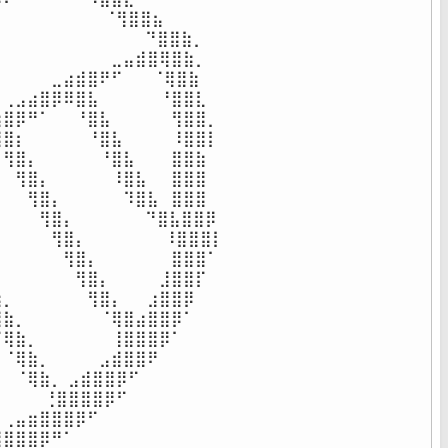
⠀⠀⠀⠀⠀⠀⠀⠀ ⠈⢻⣿⣿⣦⠀⠀⠀⠀⠀

⠀⠀⠀⠀⠀⠀⠀⠀⠀⠀  ⠙⣿⣿⣷⡀⠀⠀⠀

⠀⠀⠀⠀⠀⠀⠀⠀⠀⣀⣤⣾⣿⢿⣿⣷⡀⠀⠀

⠀⠀⠀⠀⣀⣴⣾⣿⠟⠋⠀⠀ ⠈⢿⣿⣷⠀⠀

⢀⣠⣴⣿⡿⠿⣿⣧⠀⠀⠀⠀⠀⠘⣿⣿⣇⠀

⣿⡿⠛⠁⠀⠀⠘⣿⣧⠀⠀⠀⠀⠀⢻⣿⣿⡀

⣿⡆⠀⠀⠀⠀⠀⠘⣿⣧⠀⠀⠀⠀⠸⣿⣿⡇

⢻⣿⡄⠀⠀⠀⠀⠀⠘⣿⣧⠀⠀⠀⣿⣿⣷

⠀⢻⣿⡄⠀⠀⠀⠀⠀⠸⣿⣧⠀⠀⣿⣿⣿

⠀⠀⢻⣿⡄⠀⠀⠀⠀⠀⠹⣿⣧⠀⣿⣿⣿

⠀⠀⢻⣿⡄⠀⠀⠀⠀  ⠀⠙⣿⣧⣿⣿⡿

⠀⠀⠀⠀⢻⣿⡄⠀⠀⠀⠀⠀ ⠀⠸⣿⣿⣿⡇

⠀⠀⠀⠀⠀⢻⣿⡄⠀⠀⠀⠀⠀⠀⣿⣿⣿⠁

⠀⠀⠀⠀⠀⠀⢻⣿⡄⠀⠀⠀⠀⣸⣿⣿⡏⠀

⡀⠀⠀⠀⠀⠀⠀⢻⣿⡄⠀⠀⣰⣿⣿⡿⠀⠀

⣷⡀⠀⠀⠀⠀⠀⠀⠈⢿⣿⣴⣿⣿⡿⠁⠀⠀

⢿⣷⡀⠀⠀⠀⠀⠀⠀⢸⣿⣿⣿⡿⠁⠀⠀⠀

⠈⢿⣷⡀⠀⠀⠀⠀⣠⣾⣿⣿⠟⠀⠀⠀⠀⠀

⠀⠈⢿⣷⡀ ⣠⣾⣿⣿⡿⠋⠀⠀⠀⠀⠀⠀

⠀ ⠀⠀⢘⣿⣿⣿⣿⡿⠋⠀⠀⠀⠀⠀⠀⠀⠀

⢀⣤⣶⣿⣿⣿⡿⠋⠀⠀⠀⠀⠀⠀⠀⠀⠀⠀

⣿⣿⣿⡿⠛⠁⠀⠀⠀⠀⠀⠀⠀⠀⠀⠀⠀⠀
