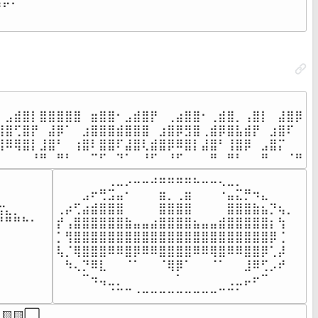
⠋⠁⠀⠀⠀⠀⠀⠀⠀⠀⠀⠀⠀⠀⠀⠀⠀

⠀⠀⠀⠀⠀⠀⠀⠀⠀⠀⠀⠀⠀⠀⠀⠀⠀⠀
⠀⠀⠀⠀⠀⠀⠀⠀⠀⠀⠀⠀⠀⠀⠀⠀⠀⠀⠀⠀⠀⠀⠀⠀⠀⠀⠀⠀⠀⠀⠀⠀⠀⠀⠀⠀

⠀⣠⣾⣿⡇⣿⣿⣿⣿⣿⠀⣶⣿⣿⠂⣠⣾⣿⡟⠀⢀⣴⣿⣿⠂⢀⣾⣿⡀⢠⣿⡇⠀⣼⣿⡿

⣾⣿⢋⣿⡟⠀⣼⡿⠁⠀⣰⣿⣿⣿⣾⣿⣿⣿⠀⣰⣿⡿⣻⣿⢀⣾⡿⣿⣧⣾⡟⠀⣰⣿⠏⠀

⣿⠿⢿⣿⡇⣸⣿⠃⠀⢰⣿⠇⣿⣿⠏⣼⣿⢇⣾⣿⡿⠿⣿⡇⣼⣿⠃⢸⣿⡿⠀⣠⣿⡍⠀⠀

⠃⠀⠀⠀⠘⠛⠀⠛⠃⠀⠀⠉⠋⠀⠙⠁⠀⠘⠋⠀⠘⠋⠀⠀⠀⠛⠀⠛⠃⠀⠀⠛⠀⠀⠈⠛
⠀⠀⠀⠀⠀⠀⢀⣀⡠⠤⠤⠴⠶⠶⠶⠶⠦⠤⠤⢄⣀⡀⠀⠀⠀⠀⠀⠀⠀

⠀⠀⠀⣠⠖⢛⣩⣤⠂⠀⠀⠀⣶⡀⢀⣶⠀⠀⠀⠐⣤⣍⡛⠲⣄⠀⠀⠀⠀

⣀⠀⠀⠀⠀⠀

⢀⡴⢋⣴⣾⣿⣿⣿⠀⠀⠀⠀⣿⣿⣿⣿⠀⠀⠀⠀⣿⣿⣿⣷⣦⡙⢦⡀⠀

⣷⣦⣄⡀

⡞⢠⣿⣿⣿⣿⣿⣿⣷⣤⣤⣴⣿⣿⣿⣿⣦⣤⣤⣾⣿⣿⣿⣿⣿⡆⢳⠀

⠀⠀⠀

⡁⢻⣿⣿⣿⣿⣿⣿⣿⣿⣿⣿⣿⣿⣿⣿⣿⣿⣿⣿⣿⣿⣿⣿⣿⡿⢈

⠀⠀⠀

⢧⡈⢿⣿⣿⣿⠿⠿⣿⡿⠿⠿⣿⣿⣿⣿⠿⠿⢿⣿⠿⠿⣿⣿⡿⢁⡼⠀

⠀⠀⠀

⠀⠳⢄⡙⠿⣇⠀⠀⠈⠁⠀⠀⠈⢿⡿⠁⠀⠀⠈⠁⠀⠀⣸⠿⢋⡠⠞⠀⠀

⠀⠀⠀⠀
⠀⠀⠀⠉⠲⢤⣀⡀⠀⠀⠀⠀⠀⠀⠁⠀⠀⠀⠀⠀⢀⣀⡤⠖⠉⠀⠀⠀⠀

⠀⠀⠀⠀⠀⠀⠈⠉⠉⠐⠒⠒⠒⠒⠒⠒⠒⠒⠒⠉⠉⠁⠀⠀⠀⠀⠀⠀⠀
🟨🟨⬜
