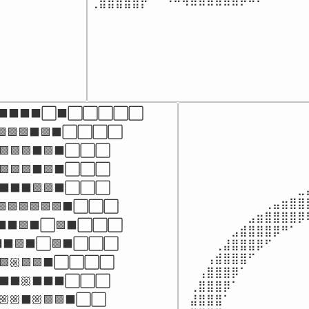
⢀⣾⣿⣿⣿⣿⡟⠀⠈⠙⠛⠻⠿⠿⠿⠿⠿⠿⠟⠛⠋⠁⠀⠀⠀⠀
⬛⬛⬛⬛⬜⬛⬜⬜⬜⬜⬜

🟪🟪🟪⬛🟪⬛⬜⬜⬜⬜

⠀⠀⠀⠀⠀⠀⠀⠀⠀⠀⠀⠀⠀⠀⠀
⠀⠀⠀⠀⠀⠀⠀⠀⠀⠀⠀⠀⠀⠀⠀
🟪🟪🟪⬛🟪⬛⬜⬜⬜

⠀⠀⠀⠀⠀⠀⠀⠀⠀⠀⠀⠀⠀⠀⠀
⬛🟪🟪🟪⬛🟪⬛⬜⬜⬜

⠀⠀⠀⠀⠀⠀⠀⠀⠀⠀⠀⠀⠀⠀⠀
🟪⬛⬛⬛🟪🟪⬛⬜⬜⬜

⠀⠀⠀⠀⠀⠀⠀⠀⠀⠀⠀⠀⠀⠀⣀
⠀⠀⠀⠀⠀⠀⠀⠀⠀⠀⢀⣤⣶⣿⣿
🟪🟪🟪🟪🟪⬛⬜⬜⬜

⠀⠀⠀⠀⠀⠀⠀⠀⣠⣶⣿⣿⣿⣿⡿
⬛⬛🟪⬛⬜🟪⬛⬜⬜⬜

⠀⠀⠀⠀⠀⠀⣠⣾⣿⣿⣿⡿⠛⠁⠀
⬜⬛⬛🟪⬛⬜🟪⬛⬜⬜⬜

⠀⠀⠀⠀⢀⣼⣿⣿⣿⡿⠋⠀⠀⠀⠀
⠀⠀⠀⢠⣾⣿⣿⣿⠋⠀⠀⠀⠀⠀⠀
🟪🏼🟪🟪⬛⬜⬜⬜⬜

⠀⠀⢠⣿⣿⣿⡿⠁⠀⠀⠀⠀⠀⠀⠀
⬛⬛⬛🏼⬛⬛⬛⬜⬜⬜

⠀⢀⣿⣿⣿⡿⠁⠀⠀⠀⠀⠀⠀⠀⠀
⠀⣼⣿⣿⣿⠁⠀⠀⠀⠀⠀⠀⠀⠀⠀
🏼🏼⬛🏼🟪🟪⬛⬜⬜
