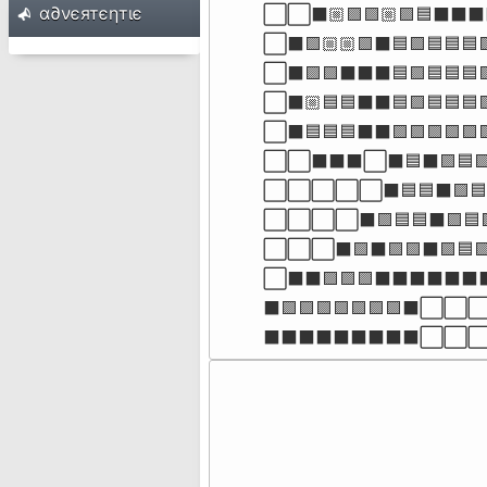
α∂νєятєηтιє
⬜⬜⬛🏼🟪🟪🏼🟪🟦⬛⬛⬛
⬜⬛🟪🏼🏼🟪⬛🟦🟪🟦🟦🟦
⬜⬛🟪🟪⬛⬛⬛🟦🟪🟦🟦🟦
⬜⬛🏼🟦🟦⬛⬛🟦🟪🟦🟦🟦
⬜⬛🟦🟦🟦⬛⬛🟪🟪🟪🟪🟪
⬜⬜⬛⬛⬛⬜⬛🟦⬛🟪🟦
⬜⬜⬜⬜⬜⬛🟦🟦⬛🟪🟦
⬜⬜⬜⬜⬛🟪🟦🟦⬛🟪🟦
⬜⬜⬜⬛🟪⬛🟪🟪⬛🟪🟦
⬜⬛⬛🟪🟪🟪⬛⬛⬛⬛⬛⬛⬛
⬛🟪🟪🟪🟪🟪🟪🟪⬛⬜⬜⬜⬛
⬛⬛⬛⬛⬛⬛⬛⬛⬛⬜⬜⬜
⠀⠀⠀⠀⠀
⠀⠀⠀⠀⠀
⠀⠀⠀⠀⠀
⠀⠀⠀⠀⠀
⠀⠀⠀⠀⠀
⠀⠀⠀⠀⠀