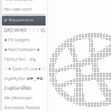
Mijn cнαт naam
ℓιηкραятηєяѕ
Ƹ̵̡Ӝ̵̨̄Ʒ ƜЄƖƦƊ ﹗﹗﹗ ⨀_⨀
⠀⠀⠀⠀⠀⠀⠀⠀⣀⣤⣶⣶⣾⣿⣿⣿⣿⣿⣶⣶⣤
⠀⠀⠀⠀⠀⣠⣶⣿⡿⠟⠛⠉⠁⢹⣧⠀⠀⠈⠉⠛⠻
❀ FB Gadgets
⠀⠀⠀⣠⣾⣿⣿⣿⡄⠀⠀⠀⠀⢸⣿⠀⠀⠀⠀⣀⣴
★ MijnChatNaam ★
⠀⠀⣼⣿⡟⠁⠘⣿⣷⠀⠀⠀⠀⢸⣿⡇⢀⣠⣾⣿⣿
⠀⣾⣿⠏⠀⠀⠀⠹⣿⡆⠀⠀⠀⢀⣿⣷⣿⣿⣿⡿⠟
FlipYourText - dıๅɟ
⢸⣿⡟⠀⠀⠀⠀⠀⣿⣧⣀⣴⣾⣿⣿⣿⡟⠋⠁⠀⠀
⣾⣿⠁⠀⠀⣀⣠⣴⣾⣿⣿⡿⠟⠛⢹⣿⡇⠀⠀⠀⠀
♡ ♥ Odds Of Love ♥ ♡
⣿⣿⣶⣾⠿⠿⠛⠉⠙⣿⣷⠀⠀⠀⠸⣿⣿⠀⠀⠀⠀
⢿⣿⡉⠀⠀⠀⠀⠀⠀⣿⣿⣦⣤⣤⣶⣿⣿⣿⣿⣿⣿
StyleMyText ✿❤‿❤✿
⢸⣿⣧⠀⠀⢀⣀⣤⣶⣿⣿⡿⠿⠿⠛⠛⣿⣿⣟⠛⠛
⠀⢻⣿⣶⣾⡿⠟⠛⠉⣿⣿⡇⠀⠀⠀⠀⠘⣿⣿⣆⠀
Z̾ảlg̀͐oͧG̀e̒̃nȅ̐r͌̑á͑t͛o̊r
⠀⠀⢻⣿⣧⡀⠀⠀⢰⣿⣿⡇⠀⠀⠀⠀⠀⢻⣿⣿⣦
⠀⠀⠀⠙⢿⣿⣦⣀⣸⣿⣿⣷⠀⠀⠀⠀⠀⠀⢻⣿⣿
Alle afkortingen
⠀⠀⠀⠀⠀⠙⠿⣿⣿⣿⣿⣿⡀⠀⠀⠀⠀⢀⣀⣿⣿
⠀⠀⠀⠀⠀⠀⠀⠀⠉⠛⠿⠿⢿⣿⣿⣿⣿⡿⠿⠿
Animaatjes Plaatjes