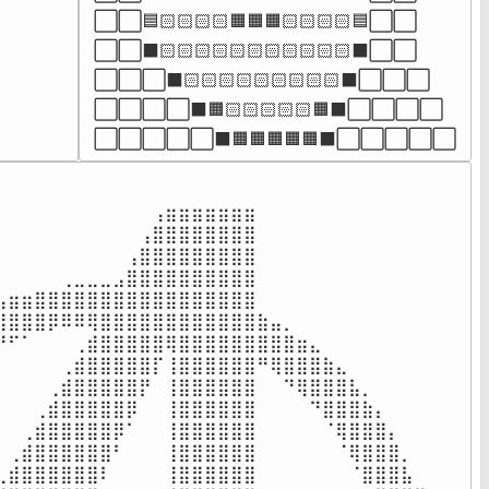
⠀⠀⠀⠀
⬜⬜🟦🏻🏻🏻🏻🟧🟧🟧🏻🏻🏻🏻🟦⬜⬜

⬜⬜⬛🏻🏻🏻🏻🏻🏻🏻🏻🏻🏻🏻⬛⬜⬜

⬜⬜⬜⬛🏻🏻🏻🏻🏻🏻🏻🏻🏻⬛⬜⬜⬜

⬜⬜⬜⬜⬛🟧🏻🏻🏻🏻🏻🟧⬛⬜⬜⬜⬜

⬜⬜⬜⬜⬜⬛🟧🟧🟧🟧🟧⬛⬜⬜⬜⬜⬜
⠀⠀⠀⠀⠀⠀⠀⠀⠀⠀⠀⠀⢠⣶⣶⣶⣶⣶⣶⣶⠀⠀⠀⠀⠀⠀⠀⠀⠀⠀⠀⠀⠀

⠀⠀⠀⠀⠀⠀⠀⠀⠀⠀⠀⢠⣿⣿⣿⣿⣿⣿⣿⣿⠀⠀⠀⠀⠀⠀⠀⠀⠀⠀⠀⠀⠀

⠀⠀⠀⠀⠀⠀⠀⠀⠀⠀⢠⣿⣿⣿⣿⣿⣿⣿⣿⣿⠀⠀⠀⠀⠀⠀⠀⠀⠀⠀⠀⠀⠀

⠀⠀⠀⠀⠀⢀⣀⣀⣀⣠⣿⣿⣿⣿⣿⣿⣿⣿⣿⣿⠀⠀⠀⠀⠀⠀⠀⠀⠀⠀⠀⠀⠀

⣤⣶⣶⣿⣿⣿⣿⣿⣿⣿⣿⣿⣿⣿⣿⣿⣿⣿⣿⣿⠀⠀⠀⠀⠀⠀⠀⠀⠀⠀⠀⠀⠀

⣿⣿⣿⣿⡿⠿⠿⢿⣿⣿⣿⣿⣿⣿⣿⣿⣿⣿⣿⣿⣷⣤⡀⠀⠀⠀⠀⠀⠀⠀⠀⠀⠀

⠟⠋⠁⠀⠀⠀⢀⣾⣿⣿⣿⣿⣿⢿⣿⣿⣿⣿⣿⣿⣿⣿⣿⣶⣄⠀⠀⠀⠀⠀⠀⠀⠀

⠀⠀⠀⠀⠀⢀⣾⣿⣿⣿⣿⣿⡏⢸⣿⣿⣿⣿⣿⣿⠛⢿⣿⣿⣿⣷⣄⠀⠀⠀⠀⠀⠀

⠀⠀⠀⠀⢀⣾⣿⣿⣿⣿⣿⡟⠀⢸⣿⣿⣿⣿⣿⣿⠀⠀⠙⢿⣿⣿⣿⣧⡀⠀⠀⠀⠀

⠀⠀⠀⢀⣾⣿⣿⣿⣿⣿⡿⠀⠀⢸⣿⣿⣿⣿⣿⣿⠀⠀⠀⠀⠙⣿⣿⣿⣷⡄⠀⠀⠀

⠀⠀⢀⣾⣿⣿⣿⣿⣿⡿⠁⠀⠀⢸⣿⣿⣿⣿⣿⣿⠀⠀⠀⠀⠀⠈⢿⣿⣿⣿⡄⠀⠀

⠀⢀⣾⣿⣿⣿⣿⣿⣿⠃⠀⠀⠀⢸⣿⣿⣿⣿⣿⣿⠀⠀⠀⠀⠀⠀⠈⢿⣿⣿⣿⡀⠀

⢀⣾⣿⣿⣿⣿⣿⣿⠇⠀⠀⠀⠀⢸⣿⣿⣿⣿⣿⣿⠀⠀⠀⠀⠀⠀⠀⠈⣿⣿⣿⣧⠀
