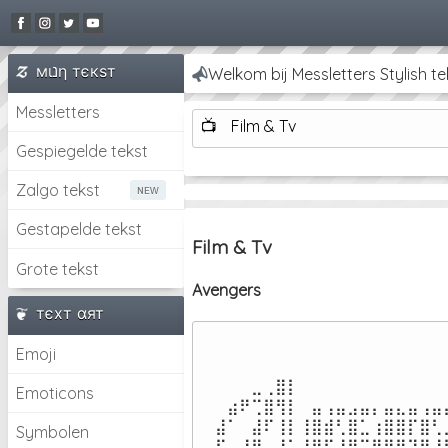
мιנη тєкѕт
Messletters
📺
Film & Tv
Gespiegelde tekst
Zalgo tekst
Gestapelde tekst
Film & Tv
Grote tekst
Avengers
тєxт αят
Emoji
⠀⠀⠀⣀⢀⣿⡇⠀⠀⠀⠀⠀⠀⠀⠀⠀⠀⠀⠀⠀
Emoticons
⠀⣴⠟⢉⣿⢻⡇⠀⣤⢠⣤⣠⣤⡄⣤⣄⣤⢠⣤⣤
⣼⠁⠀⣼⠏⢸⡇⢸⣿⣾⢃⣿⣁⢰⣿⣿⡏⣿⢃⣀
Symbolen
⣯⠀⣼⣿⣤⣼⣅⢸⣿⠏⣼⡟⠉⣿⢿⣿⢹⡟⣸⡏