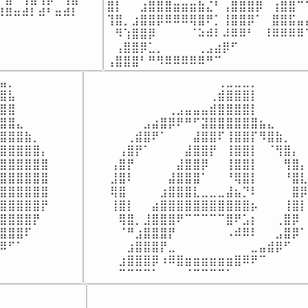
⣿⡇⠀⠀⣰⣿⣿⣿⣶⣶⣶⣷⣌⠃⢠⣿⣿⣿⡿⠀⢰⣿⣿⠉
⠿⠶⠾⠇⠾⠃⠶⠾⠇⠀

⢹⣿⡀⣰⣿⣿⡿⠿⠿⠿⢿⣿⠟⡁⢸⣿⣿⡿⠁⠀⣿⣿⣯⣤
⠀⠀⠀⠀⠀⠀⠀⠀⠀⠀⠀
⠀⠻⢱⣿⣿⡿⠀⠀⠀⠀⠈⠵⠾⠇⠼⠿⠿⠃⠀⠸⠿⠿⠿⠿
⠀⢠⣿⣿⡿⣁⡀⠀⠀⠀⠀⢀⣠⣴⡿⠋⠀⠀⠀⠀⠀⠀⠀⠀
⢠⣿⣿⣿⠃⠛⠻⠿⠿⠿⠿⠿⠛⠉⠀⠀⠀⠀⠀⠀⠀⠀⠀⠀
⣤⡀⠀⠀⠀⠀

⠀⠀⠀⠀⠀⠀⠀⠀⠀⠀⠀⠀⠀⢀⣀⣀⣀⡀⠀⠀⠀⠀⠀⠀

⣿⣧⠀⠀⠀⠀

⠀⠀⠀⠀⠀⠀⠀⠀⠀⠀⠀⠀⢀⣾⣿⣿⣿⡇⠀⠀⠀⠀⠀⠀

⣿⣿⠀⠀⠀⠀

⠀⠀⠀⠀⠀⠀⠀⢀⣠⣤⣤⣤⣾⣿⣿⣿⣿⡇⠀⠀⠀⠀⠀⠀

⣿⣿⣄⠀⠀⠀

⠀⠀⠀⠀⣠⣴⣿⡿⠟⠛⠋⣽⣿⣿⣿⣿⣿⣿⣦⣄⠀⠀⠀⠀

⣿⣿⣿⣷⡀⠀

⠀⠀⢀⣾⣿⠟⠁⠀⠀⠀⣼⣿⣿⠏⢸⣿⣿⡏⠻⣿⣷⡀⠀⠀

⣿⣿⣿⣿⣿⡄

⠀⢠⣿⡟⠁⠀⠀⠀⠀⣼⣿⣿⡟⠀⢸⣿⣿⡇⠀⠈⢻⣿⡄⠀

⣿⣿⣿⣿⣿⣿

⢠⣿⡟⠀⠀⠀⠀⠀⣼⣿⣿⡿⠀⠀⢸⣿⣿⡇⠀⠀⠀⢻⣿⡄

⣿⣿⣿⣿⣿⣿

⣸⣿⠇⠀⠀⠀⠀⣼⣿⣿⣿⠁⠀⠀⠘⢿⣿⡇⠀⠀⠀⠘⣿⣇

⣿⣿⣿⣿⣿⣿

⢿⣿⠀⠀⠀⠀⣰⣿⣿⣿⣇⣀⣀⣀⣼⣦⡙⠇⠀⠀⠀⠀⣿⡿

⣿⣿⣿⣿⣿⡟

⢸⣿⡇⠀⠀⣴⣿⣿⣿⣿⣿⣿⣿⣿⣿⣿⣿⡦⠀⠀⠀⢸⣿⡇

⣿⣿⣿⣿⡟⠀

⠀⢿⣿⡀⣸⣿⣿⣿⠟⠉⠉⠉⠉⠉⣿⠟⣡⡆⠀⠀⢀⣿⡿⠀

⣿⣿⣿⠏⠀⠀

⠀⠈⠛⣰⣿⣿⣿⡟⠀⠀⠀⠀⠀⠀⠠⠾⠿⠇⠀⠀⣠⣿⡿⠁⠀
⠿⠋⠁⠀⠀⠀

⠀⠀⣰⣿⣿⣿⡟⣀⠀⠀⠀⠀⠀⠀⠀⠀⠀⣀⣤⣾⡿⠋⠀⠀⠀
⠀⠀⠀⠀⠀⠀

⠀⣰⣿⣿⣿⡿⠰⠿⣿⣶⣶⣶⣶⣶⣶⣿⠿⠟⠉⠀⠀⠀⠀⠀

⠀⠀⠀⠀⠀⠀
⠀⠉⠉⠉⠉⠁⠀⠀⠀⠈⠉⠉⠉⠉⠁⠀⠀⠀⠀⠀⠀⠀⠀⠀