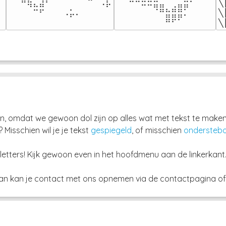
⠀⠀⠛⢷⣄⣼⠃⠀⠀⠀⠀⠀⠀⠉⠀⠠⡧

╲
⠀⠀⠀⠀⠉⠉⠻⣿⣄⣴⣿⠟⠀⠀⠀

⠀⠀⠀⠀⠉⠋⠀⠀⠀⠠⡥⠄⠀⠀⠀⠀⠀
╲
⠀⠀⠀⠀⠀⠀⠀⠀⣿⡿⠟⠁⠀⠀⠀⠀
╲
, omdat we gewoon dol zijn op alles wat met tekst te maken
? Misschien wil je je tekst
gespiegeld
, of misschien
ondersteb
letters! Kijk gewoon even in het hoofdmenu aan de linkerkant
dan kan je contact met ons opnemen via de contactpagina of 