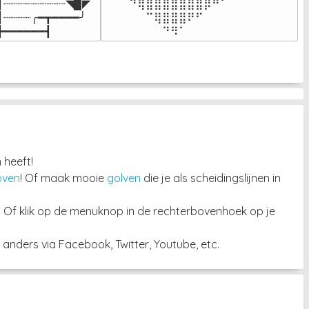
┃┈┈┈┈┈┈┈┈┈◥▉◤

⠀⠀⠀⠙⢿⣿⣿⣿⣿⣿⣿⣿⡿⠛⠁⠀⠀

┃┈┈┈┈╭━┳━━━━╯

⠀⠀⠀⠀⠀⠉⢿⣿⣿⣿⠟⠋⠀⠀⠀⠀⠀

┣━━━━━━┫﻿
⠀⠀⠀⠀⠀⠀⠀⠙⠻⠁⠀⠀⠀⠀⠀⠀⠀⠀⠀⠀⠀⠀⠀
 heeft!
oven
! Of maak mooie
golven
die je als scheidingslijnen in
. Of klik op de menuknop in de rechterbovenhoek op je
anders via Facebook, Twitter, Youtube, etc.