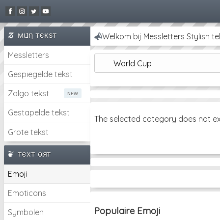
мιנη тєкѕт
Mooie lettertypen, stijlvolle tek
Messletters
World Cup
Gespiegelde tekst
Zalgo tekst
Gestapelde tekst
The selected category does not ex
Grote tekst
тєxт αят
Emoji
Emoticons
Populaire Emoji
Symbolen