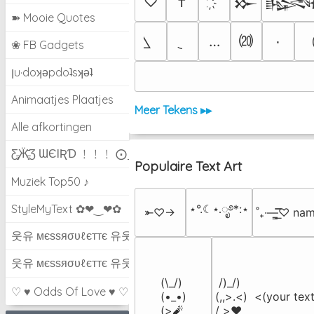
♡
†
𒁍

➽ Mooie Quotes
⒇
…
٠
❀ FB Gadgets
ןu·doʞǝpdoʇsʞǝʇ
Animaatjes Plaatjes
Meer Tekens ▸▸
Alle afkortingen
Ƹ̵̡Ӝ̵̨̄Ʒ ƜЄƖƦƊ ﹗﹗﹗ ⨀_⨀
Populaire Text Art
Muziek Top50 ♪
⋆°.☾⋆.ೃ࿔*:⋆
StyleMyText ✿❤‿❤✿
⤜♡→
˚₊·—̳͟͞͞♡ na
웃유 мєѕѕяσυℓєттє 유웃
웃유 мєѕѕяσυℓєттє 유웃
(\_/)

 /)_/)

♡ ♥ Odds Of Love ♥ ♡
(•_•)

(,,>.<)  <(your text
(>🧨
/ >❤️