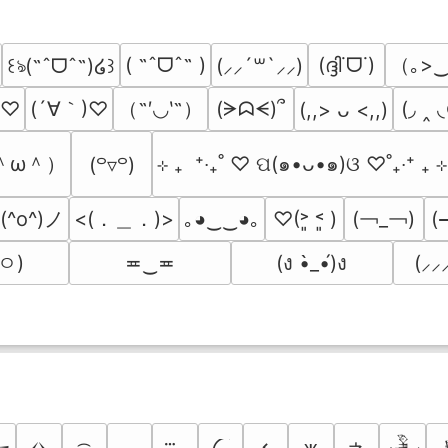
（｡>‿
( ˶ˆᗜˆ˵ )
(ദ്ദി˙ᗜ˙)
꒰ঌ(˶ˆᗜˆ˵)໒꒱
(⸝⸝´꒳`⸝⸝)
(´∀｀)♡
（˶′◡‵˶）
(◞ ‸ 
)♡
(ᗒᗣᗕ)՞
(,,> ᴗ <,,)
＾ω＾）
⊹ ₊  ⁺‧₊˚ ♡ ପ(๑•ᴗ•๑)ଓ ♡˚₊‧⁺ ₊ ⊹
(꒪▿꒪)
(^o^)ノ
<(．＿．)>
(￢_￢)
｡◕‿‿◕｡
♡(˃͈ ˂͈ )
(
ㅇ)
≖‿≖
(ง •̀_•́)ง
(⸝⸝