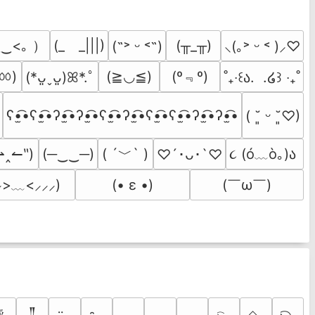
‿<｡ ）
(_　_|||)
(╥_╥)
(˶˃ ᵕ ˂˶)
⸜(｡˃ ᵕ ˂ )⸝♡
◟ㆀ)
(º﹃º)
(≧◡≦)
(*ᴗ͈ˬᴗ͈)ꕤ*.ﾟ
˚₊‧꒰ა.  .໒꒱ ‧₊˚
ʕ•̫͡•ʕ•̫͡•ʔ•̫͡•ʔ•̫͡•ʕ•̫͡•ʔ•̫͡•ʕ•̫͡•ʕ•̫͡•ʔ•̫͡•ʔ•̫͡•
( ˘͈ ᵕ ˘͈♡)
( ´﹀` )
૮ (ó﹏ò｡)ა 
⇀‸↼‶)
(─‿‿─)
♡´･ᴗ･`♡
(￣ω￣﻿)
⸝>﹏<⸝⸝⸝)
(• ε •)