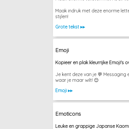
Maak indruk met deze enorme lette
stijlen!
Grote tekst ▸▸
Emoji
Kopieer en plak kleurrijke Emoji's ov
Je kent deze van je 💬 Messaging e
waar je maar wilt! 😊
Emoji ▸▸
Emoticons
Leuke en grappige Japanse Kaomoj