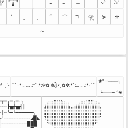
𒈔
𒋲
⋟
✮
𓂀
～
❀° ┄───╮

 ˎˊ-
ﾟﾟ･*:.｡..｡.:*ﾟ:*:✼✿ ❁ཻུ۪۪⸙͎ ✿✼:*ﾟ:.｡..｡.:*･ﾟﾟ
 ╰───┄ °❀
━┳━╭━╭━╮╮

⠀⣠⣤⣶⣶⣦⣄⡀  ⠀⢀⣤⣴⣶⣶⣤⣀⠀

┈┈┈┣▅╋▅┫┃

⣼⣿⣿⣿⣿⣿⣿⣷⣤⣾⣿⣿⣿⣿⣿⣿⣧

┈┃┈╰━╰━━━━━━╮

⣿⣿⣿⣿⣿⣿⣿⣿⣿⣿⣿⣿⣿⣿⣿⣿⣿

┳╯┈┈┈┈┈┈┈┈┈◢▉◣

⠹⣿⣿⣿⣿⣿⣿⣿⣿⣿⣿⣿⣿⣿⣿⣿⠏

┃┈┈┈┈┈┈┈┈┈▉▉▉

⠀⠙⢿⣿⣿⣿⣿⣿⣿⣿⣿⣿⣿⣿⣿⠋⠀
