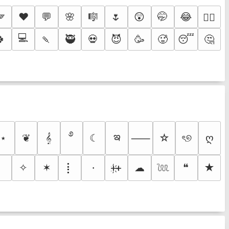
🪽
♥️
💬
🌸
🎼
🌷
😲
🤭
😂
❤️‍🔥
💻
🍀
🍡
🥷
💀
😈
🥳
🥵
😴
🤔
࿔
ఇ
⋆
❦
𝄞
☾
☆
ৎ୭
ღ
⸺
✧
✶
⡇
ᚐ҉ᚐ
☁
❝
★
⸱
𓆙