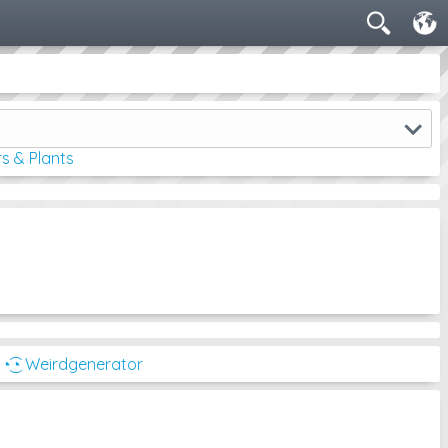
!
s & Plants
t
◔͜͡◔ Weirdgenerator