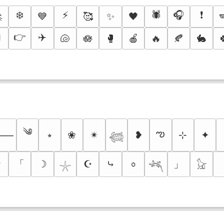
❄️
⚡
🕷️
🎧
❗

💙
🥰
✨
🖤
👉
✈️

🐚
🪷
🥊
🍎
🔥
🍂
🐇
༄
ఌ
⭒
❀
✴︎
❥
⊹
✦
⸻
𓆉
「
」
✮
☽
☪
⤷
⸰
𓇼
𓆈
𓃠