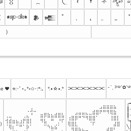
ネ
𐌔
𐊵

𒌐
𒅒
（
𒀰
𒆎
𒍫
）
-ˋˏ ༻✿༺
⫘⫘⫘⫘⫘⫘
me ♥️
𖦹:･ﾟ⋆｡°⭒✩･:*:｡
°.•☆•.°
╭
⠀⠀⠀⠀⠀⠀⠀⠀⠀⣠⣶⣶⣶⣦⠀⠀

⠀⠀⠀⠀⠀⠀⢀⣰⣀⠀⠀⠀⠀⠀⠀⠀⠀

┃
⠀⠀⣠⣤⣤⣄⣀⣾⣿⠟⠛⠻⢿⣷⠀

⢀⣀⠀⠀⠀⢀⣄⠘⠀⠀⣶⡿⣷⣦⣾⣿⣧

┃
⢰⣿⡿⠛⠙⠻⣿⣿⠁⠀⠀⠀⢸⣿⡇

⢺⣾⣶⣦⣰⡟⣿⡇⠀⠀⠻⣧⠀⠛⠀⡘⠏

╰
)

⢿⣿⣇⠀⠀⠀⠈⠏⠀⠀⠀⠀⠀⣼⣿⠀

⠈⢿⡆⠉⠛⠁⡷⠁⠀⠀⠀⠉⠳⣦⣮⠁⠀

╲
⠀⠻⣿⣷⣦⣤⣀⠀⠀⠀⠀⣾⡿⠃⠀
