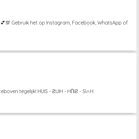
³˘) 💕💯 Gebruik het op Instagram, Facebook, WhatsApp of
eboven tegelijk! HUIS - ƧUIH - HႶIƧ - SI∩H