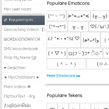
Populaire Emoticons
Mijn cнαт naam
≽^•⩊•^≼
(╥﹏╥)
(˶ᵔ ᵕ ᵔ˶)
ℓιηкραятηєяѕ
╥﹏╥
(˶˃⤙˂˶)
♡(.◜ω◝.
Geocaching Videos 【►】
૮꒰ ˶• ༝ •˶꒱ა ♡
ᗯᕮIᖇᗪGᕮᑎᕮᖇᗩTOᖇ
（
(๑˃̵ᴗ˂̵)و
SMS Woordenboek
(＾▽＾)
ヽ
ଘ(੭ˊᵕˋ)੭* ੈ✩‧˚
Pimp My Name ಠ͜ಠ
（＾－＾）
(ㅇㅅ
♥ Gedichten
Meer Emoticons ▸▸
★ MijnChatNaam ★
Plant Videos ☘
Populaire Tekens
FlipYourText - dıๅɟ
Z̾ảlg̀͐oͧG̀e̒̃nȅ̐r͌̑á͑t͛o̊r