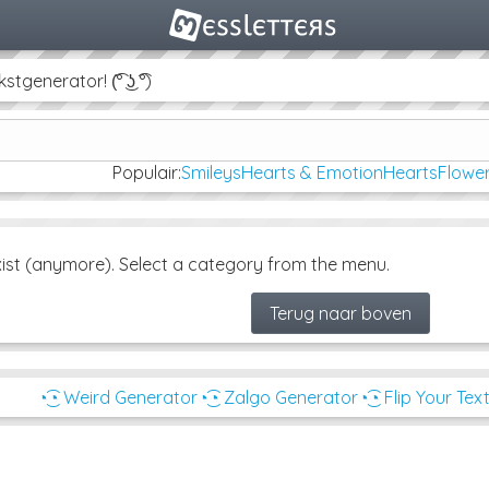
sten, emoji en symbolen voor je Instagram, Facebook en Twitter
Populair:
Smileys
Hearts & Emotion
Hearts
Flower
ist (anymore). Select a category from the menu.
Terug naar boven
◔͜͡◔ Weird Generator
◔͜͡◔ Zalgo Generator
◔͜͡◔ Flip Your Tex