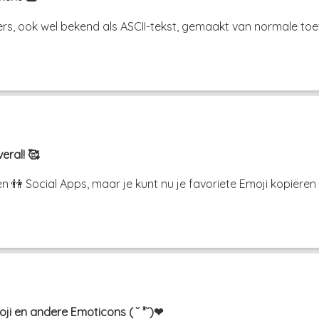
rs, ook wel bekend als ASCII-tekst, gemaakt van normale toet
eral! 🥰
n 👫 Social Apps, maar je kunt nu je favoriete Emoji kopiëre
i en andere Emoticons ( ˘ ³˘)❤