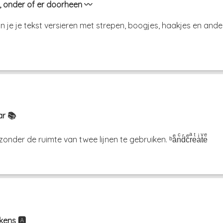
, onder of er doorheen 〰️
je je tekst versieren met strepen, boogjes, haakjes en ande
ar 📚
er de ruimte van twee lijnen te gebruiken. ᵇaͤnͨdͬcͤrͣeͭaͥtͮeͤ
ens 🅰️