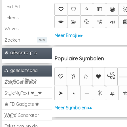
Text Art
⭐
♡
🤍
💵
😁

Tekens
💋
💫
💦
🫧
📣

Waves
Meer Emoji ▸▸
Zoeken
α∂νєятєηтιє
Populaire Symbolen
gєяєlαтєєяd
꧁
♡
✩
♥
𐙚
Z̾̽ảlg̀͐ͭ̽oͧG̀e̒̃nͪȅͪͫ̏̐r͌̑á͑t͌̑͛o̊r̓̐
➤
⭑
─
☼
StyleMyText ❤‿❤
⛧
❀ FB Gadgets ❀
Meer Symbolen ▸▸
͕͗W͕͕͗͗e͕͕͗͗i͕͕͗͗r͕͗d͕͗ Generator
Tekst doʞ əp do