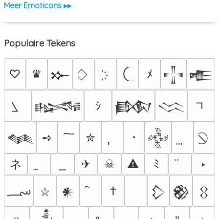
Meer Emoticons ▸▸
Populaire Tekens
♡
♛
ﾒ
𒁍
𒋲
𒍫
ｼ
𒈙
𒁃
𒈱
➺
✮
･
𒈝
𒅒
ネ
✈
☠
⚠
ﾐ
‣
؄
†
𒀭
𒁷
𒆙
𒌐
⛥