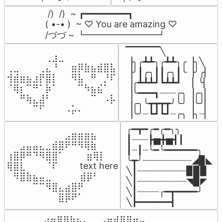
 /)  /)  ~ ┏━━━━━━━━┓

( •-• )  ~ ♡ You are amazing ♡

/づづ ~ ┗━━━━━━━━┛
▔▔▔▔▔╲

⠀⠀⠀⠀⠀⠀⢀⣰⣀⠀⠀⠀⠀⠀⠀⠀⠀

▕╮╭┻┻╮╭┻┻╮╭▕╮╲

⢀⣀⠀⠀⠀⢀⣄⠘⠀⠀⣶⡿⣷⣦⣾⣿⣧

▕╯┃╭╮┃┃╭╮┃╰▕╯╭▏

⢺⣾⣶⣦⣰⡟⣿⡇⠀⠀⠻⣧⠀⠛⠀⡘⠏

▕╭┻┻┻┛┗┻┻┛  ▕  ╰▏

⠈⢿⡆⠉⠛⠁⡷⠁⠀⠀⠀⠉⠳⣦⣮⠁⠀

▕╰━━━┓┈┈┈╭╮▕╭╮▏

⠀⠀⠛⢷⣄⣼⠃⠀⠀⠀⠀⠀⠀⠉⠀⠠⡧

▕╭╮╰┳┳┳┳╯╰╯▕╰╯▏

⠀⠀⠀⠀⠉⠋⠀⠀⠀⠠⡥⠄⠀⠀⠀⠀⠀
▕╰╯┈┗┛┗┛┈╭╮▕╮┈▏
╭━┳━╭━╭━╮╮

⠀⠀⠀⠀⠀⠀⠀⠀⠀⣠⣶⣶⣶⣦⠀⠀

┃┈┈┈┣▅╋▅┫┃

⠀⠀⣠⣤⣤⣄⣀⣾⣿⠟⠛⠻⢿⣷⠀

┃┈┃┈╰━╰━━━━━━╮

⢰⣿⡿⠛⠙⠻⣿⣿⠁⠀⠀ ⠀⣶⢿⡇

╰┳╯┈┈┈┈┈┈┈┈┈◢▉◣

⢿⣿⣇⠀⠀⠀⠈⠏⠀⠀⠀ text here

╲┃┈┈┈┈┈┈┈┈┈▉▉▉

⠀⠻⣿⣷⣦⣤⣀⠀⠀⠀ ⠀⣾⡿⠃⠀

╲┃┈┈┈┈┈┈┈┈┈◥▉◤

⠀⠀⠀⠀⠉⠉⠻⣿⣄⣴⣿⠟⠀⠀⠀

╲┃┈┈┈┈╭━┳━━━━╯

⠀⠀⠀⠀⠀⠀⠀⠀⣿⡿⠟⠁⠀⠀⠀
╲┣━━━━━━┫﻿
⠀⣠⣤⣶⣶⣦⣄⡀  ⠀⢀⣤⣴⣶⣶⣤⣀⠀
