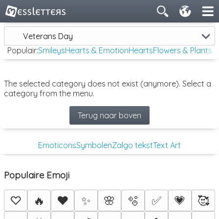
Veterans Day
Populair:
Smileys
Hearts & Emotion
Hearts
Flowers & Plants
The selected category does not exist (anymore). Select a
category from the menu.
Terug naar boven
Emoticons
Symbolen
Zalgo tekst
Text Art
Populaire Emoji
♡
🔥
❤️
✨
🌸
🫧
✅
💗
🥰