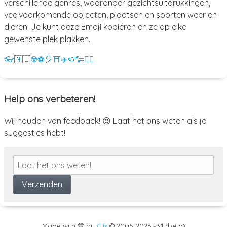
verschillende genres, waaronder gezichtsuitdrukkingen,
veelvoorkomende objecten, plaatsen en soorten weer en
dieren. Je kunt deze Emoji kopiëren en ze op elke
gewenste plek plakken.
👓
🇳🇱
☢️
⚽
🎈
⛩️
✈️
🍉
🐑
💁‍♀️
Help ons verbeteren!
Wij houden van feedback! 😍 Laat het ons weten als je
suggesties hebt!
Made with 💙 by
Clix
©
2005
-2026 v3.1 (beta)