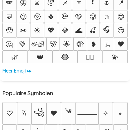
⭐
❗
🪽
🦋
⚔️
🤣
📌
🌷
📍
💬
😉
🥺
🍀
💀
🩷
🥲
☺️
😍
🎧
🥹
👀
☀️
💖
💎
🌊
🍒
😏
🤔
💚
🫶🏻
🐻
🌟
🫣
❥
📃
🖤
🌿
👑
😂
💫
❤️‍🔥
Meer Emoji ▸▸
Populaire Symbolen
༄
꧁
♡
♥
✧
⭒
𐙚
⸻