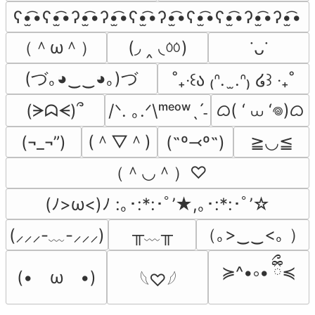
ʕ•̫͡•ʕ•̫͡•ʔ•̫͡•ʔ•̫͡•ʕ•̫͡•ʔ•̫͡•ʕ•̫͡•ʕ•̫͡•ʔ•̫͡•ʔ•̫͡•
（＾ω＾）
(◞ ‸ ◟ㆀ)
˙ᴗ˙
(づ｡◕‿‿◕｡)づ
˚₊‧꒰ა ₍ᐢ.  ̫.ᐢ₎ ໒꒱ ‧₊˚
ᜊ( ‘ ⩊ ‘𖦹)ᜊ
(ᗒᗣᗕ)՞
/ᐠ. ｡.ᐟ\ᵐᵉᵒʷˎˊ˗
(＾▽＾)
(¬_¬”)
(˶º⤙º˶)
≧◡≦
（＾◡＾）♡
(ﾉ>ω<)ﾉ :｡･:*:･ﾟ’★,｡･:*:･ﾟ’☆
╥﹏╥
（｡>‿‿<｡ ）
(⸝⸝⸝-﹏-⸝⸝⸝)
≽^•༚• ྀིྀ≼
(•　ω　•)
𓆩♡𓆪