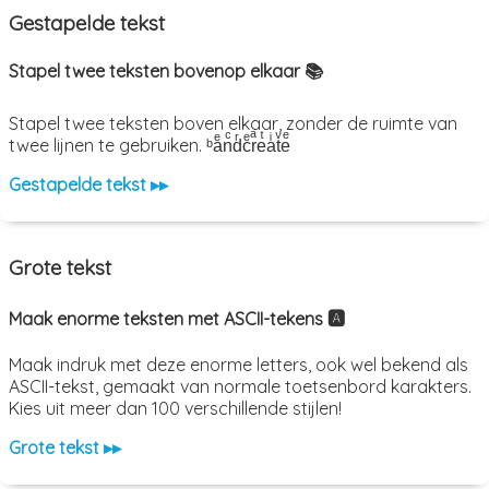
Gestapelde tekst
Stapel twee teksten bovenop elkaar 📚
Stapel twee teksten boven elkaar, zonder de ruimte van
twee lijnen te gebruiken. ᵇaͤnͨdͬcͤrͣeͭaͥtͮeͤ
Gestapelde tekst ▸▸
Grote tekst
Maak enorme teksten met ASCII-tekens 🅰️
Maak indruk met deze enorme letters, ook wel bekend als
ASCII-tekst, gemaakt van normale toetsenbord karakters.
Kies uit meer dan 100 verschillende stijlen!
Grote tekst ▸▸