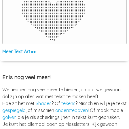
⣼⣿⣿⣿⣿⣿⣿⣷⣤⣾⣿⣿⣿⣿⣿⣿⣧

⣿⣿⣿⣿⣿⣿⣿⣿⣿⣿⣿⣿⣿⣿⣿⣿⣿

⠹⣿⣿⣿⣿⣿⣿⣿⣿⣿⣿⣿⣿⣿⣿⣿⠏

⠀⠙⢿⣿⣿⣿⣿⣿⣿⣿⣿⣿⣿⣿⣿⠋⠀

⠀⠀⠀⠙⢿⣿⣿⣿⣿⣿⣿⣿⡿⠛⠁⠀⠀

⠀⠀⠀⠀⠀⠉⢿⣿⣿⣿⠟⠋⠀⠀⠀⠀⠀

⠀⠀⠀⠀⠀⠀⠀⠙⠻⠁⠀⠀⠀⠀⠀⠀⠀⠀⠀⠀⠀⠀⠀
Meer Text Art ▸▸
Er is nog veel meer!
We hebben nog veel meer te bieden, omdat we gewoon
dol zijn op alles wat met tekst te maken heeft!
Hoe zit het met
Shapes
? Of
tekens
? Misschien wil je je tekst
gespiegeld
, of misschien
ondersteboven
! Of maak mooie
golven
die je als scheidingslijnen in tekst kunt gebruiken.
Je kunt het allemaal doen op Messletters! Kijk gewoon