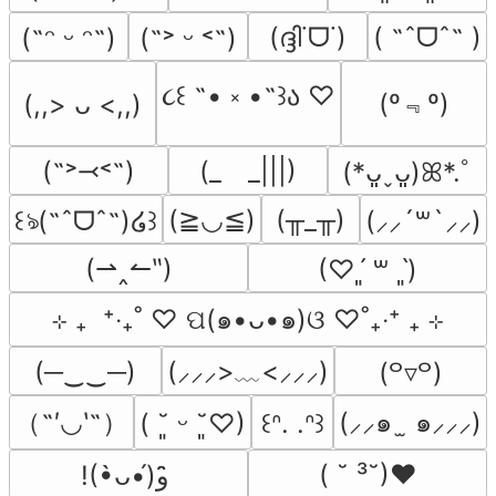
(ദ്ദി˙ᗜ˙)
( ˶ˆᗜˆ˵ )
(˶ᵔ ᵕ ᵔ˶)
(˶˃ ᵕ ˂˶)
૮꒰ ˶• ༝ •˶꒱ა ♡
(º﹃º)
(,,> ᴗ <,,)
(˶˃⤙˂˶)
(_　_|||)
(*ᴗ͈ˬᴗ͈)ꕤ*.ﾟ
(≧◡≦)
(╥_╥)
꒰ঌ(˶ˆᗜˆ˵)໒꒱
(⸝⸝´꒳`⸝⸝)
(⇀‸↼‶)
(♡ˊ͈ ꒳ ˋ͈)
⊹ ₊  ⁺‧₊˚ ♡ ପ(๑•ᴗ•๑)ଓ ♡˚₊‧⁺ ₊ ⊹
(─‿‿─)
(⸝⸝⸝>﹏<⸝⸝⸝)
(꒪▿꒪)
（˶′◡‵˶）
(⸝⸝๑  ̫ ๑⸝⸝⸝)
( ˘͈ ᵕ ˘͈♡)
꒰ᐢ. .ᐢ꒱
( ˘ ³˘)♥
!(•̀ᴗ•́)و ̑̑