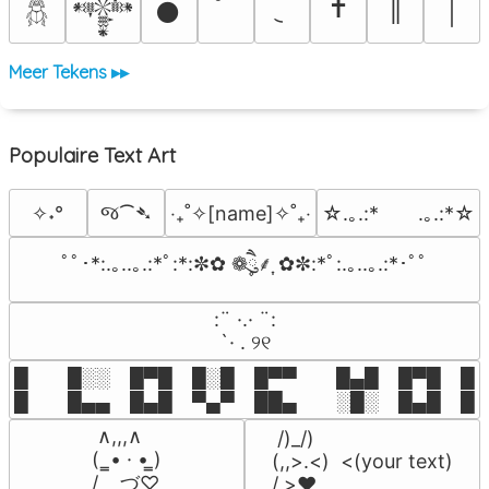
✝
║
𒀱
𒊹
￨
𓆣
Meer Tekens ▸▸
Populaire Text Art
જ⁀➴
✧˖°
‎‧₊˚✧[name]✧˚₊‧
☆.｡.:*　　.｡.:*☆
ﾟﾟ･*:.｡..｡.:*ﾟ:*:✼✿ ❁ཻུ۪۪⸙͎ ✿✼:*ﾟ:.｡..｡.:*･ﾟﾟ
⠀:¨ ·.· ¨:⠀

⠀ `· . ୨୧⠀
█  █░░ █▀█ █░█ █▀▀  █▄█ █▀█ █░█
█  █▄▄ █▄█ ▀▄▀ ██▄  ░█░ █▄█ █▄
 ∧,,,∧

 /)_/)

(  ̳• · • ̳)

(,,>.<)  <(your text)

/    づ♡
/ >❤️