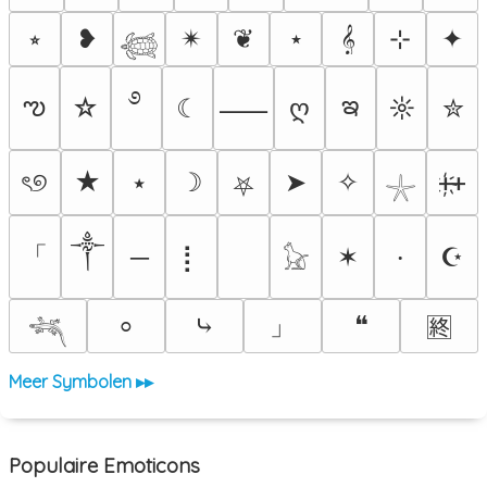
⭒
❥
✴︎
❦
⋆
𝄞
⊹
✦
𓆉
࿔
ఌ
ఇ
☆
☾
ღ
☼
✮
⸺
ৎ୭
★
⭑
☽
➤
✧
ᚐ҉ᚐ
⛧
𓇼
༒
「
─
⡇
✶
☪
⸱
𓃠
」
⤷
❝
⸰
🈡
𓆈
Meer Symbolen ▸▸
Populaire Emoticons