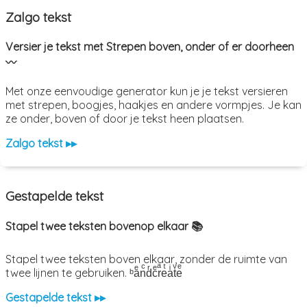
Zalgo tekst
Versier je tekst met Strepen boven, onder of er doorheen
〰️
Met onze eenvoudige generator kun je je tekst versieren
met strepen, boogjes, haakjes en andere vormpjes. Je kan
ze onder, boven of door je tekst heen plaatsen.
Zalgo tekst ▸▸
Gestapelde tekst
Stapel twee teksten bovenop elkaar 📚
Stapel twee teksten boven elkaar, zonder de ruimte van
twee lijnen te gebruiken. ᵇaͤnͨdͬcͤrͣeͭaͥtͮeͤ
Gestapelde tekst ▸▸