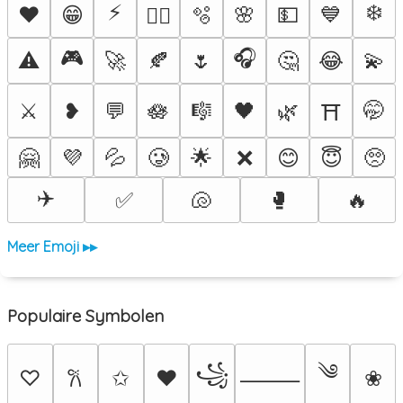
⚡
❄️
♥️
😁
🫧
🌸
💵
💙
❤️‍🔥
🎮
🎧
⚠️
🚀
🍂
🌷
🤔
😂
💫
⚔️
❥
💬
🪷
🎼
🖤
🌿
🤭
⛩️
🤗
💜
💦
🥲
🌟
❌
😊
😇
🥺
✈️
✅
🐚
🥊
🔥
Meer Emoji ▸▸
Populaire Symbolen
༄
꧁
♡
✩
♥
❀
𐙚
⸻