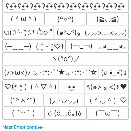
ʕ•̫͡•ʕ•̫͡•ʔ•̫͡•ʔ•̫͡•ʕ•̫͡•ʔ•̫͡•ʕ•̫͡•ʕ•̫͡•ʔ•̫͡•ʔ•̫͡•
（＾ω＾）
(≧◡≦)
(꒪▿꒪)
(๑˃̵ᴗ˂̵)و
(⸝⸝⸝>﹏<⸝⸝⸝)
ଘ(੭ˊᵕˋ)੭* ੈ✩‧˚
(￢_￢)
(─‿‿─)
｡◕‿‿◕｡
( ˘͈ ᵕ ˘͈♡)
ヽ(^o^)ノ
(ﾉ>ω<)ﾉ :｡･:*:･ﾟ’★,｡･:*:･ﾟ’☆
(ง •̀_•́)ง
(＾▽＾)
♡(˃͈ ˂͈ )
•͜•
٩(๑> ₃ <)۶♥
(˶˃ᆺ˂˶)
（＾◡＾）♡
(⸝⸝ᵕᴗᵕ⸝⸝)
( ´﹀` )
૮ (ó﹏ò｡)ა 
(￣ω￣﻿)
Meer Emoticons ▸▸