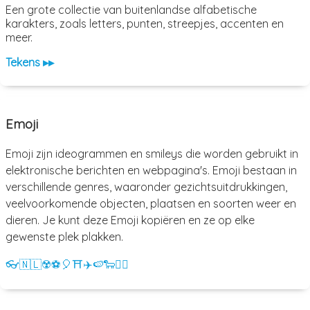
Een grote collectie van buitenlandse alfabetische
karakters, zoals letters, punten, streepjes, accenten en
meer.
Tekens ▸▸
Emoji
Emoji zijn ideogrammen en smileys die worden gebruikt in
elektronische berichten en webpagina's. Emoji bestaan in
verschillende genres, waaronder gezichtsuitdrukkingen,
veelvoorkomende objecten, plaatsen en soorten weer en
dieren. Je kunt deze Emoji kopiëren en ze op elke
gewenste plek plakken.
👓
🇳🇱
☢️
⚽
🎈
⛩️
✈️
🍉
🐑
💁‍♀️