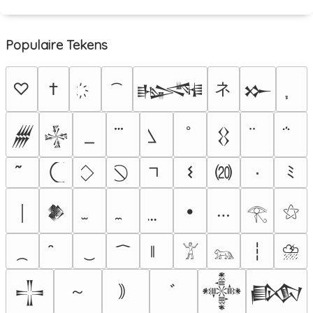
Populaire Tekens
ネ
♡
†
𒈙
𒁍
ﾟ
𒁂
𒈔
𒌐
⒇
𐌔
٠
ﾐ
•
…
⚝
￨
𒆎
𓂀
⛈
┆
𓀠
𓃬
～
｠
ﾞ
𒋲
𒀱
𒁃