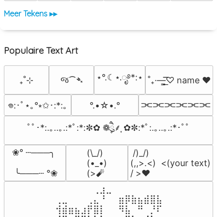
Meer Tekens ▸▸
Populaire Text Art
⋆°.☾⋆.ೃ࿔*:⋆
જ⁀➴
₊˚⊹
˚₊·—̳͟͞͞♡ name ♥️
⫘⫘⫘⫘⫘⫘
°.•☆•.°
𖦹:･ﾟ⋆｡°⭒✩･:*:｡
ﾟﾟ･*:.｡..｡.:*ﾟ:*:✼✿ ❁ཻུ۪۪⸙͎ ✿✼:*ﾟ:.｡..｡.:*･ﾟﾟ
❀° ┄───╮

(\_/)

 /)_/)

(•_•)

(,,>.<)  <(your text)

 ╰───┄ °❀
(>🧨
/ >❤️
⠀⠀⠀⠀⠀⠀⢀⣰⣀⠀⠀⠀⠀⠀⠀⠀⠀

⢀⣀⠀⠀⠀⢀⣄⠘⠀⠀⣶⡿⣷⣦⣾⣿⣧

⢺⣾⣶⣦⣰⡟⣿⡇⠀⠀⠻⣧⠀⠛⠀⡘⠏
