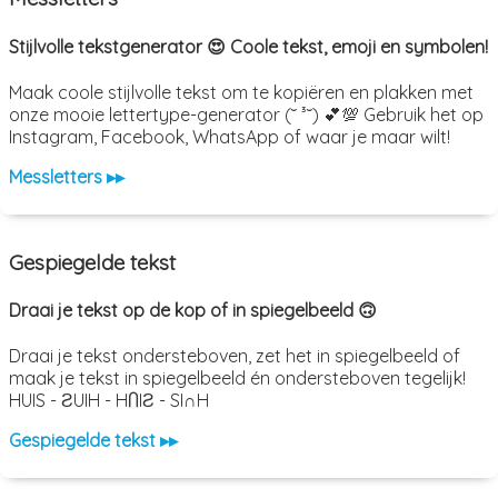
Stijlvolle tekstgenerator 😍 Coole tekst, emoji en symbolen!
Maak coole stijlvolle tekst om te kopiëren en plakken met
onze mooie lettertype-generator (˘ ³˘) 💕💯 Gebruik het op
Instagram, Facebook, WhatsApp of waar je maar wilt!
Messletters ▸▸
Gespiegelde tekst
Draai je tekst op de kop of in spiegelbeeld 🙃
Draai je tekst ondersteboven, zet het in spiegelbeeld of
maak je tekst in spiegelbeeld én ondersteboven tegelijk!
HUIS - ƧUIH - HႶIƧ - SI∩H
Gespiegelde tekst ▸▸