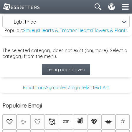
Lgbt Pride
Populair:
Smileys
Hearts & Emotion
Hearts
Flowers & Plants
The selected category does not exist (anymore). Select a
category from the menu.
Terug naar boven
Emoticons
Symbolen
Zalgo tekst
Text Art
Populaire Emoji
🕷️
⭐
♡
✨
🤍
🥰
🪽
💖
💋