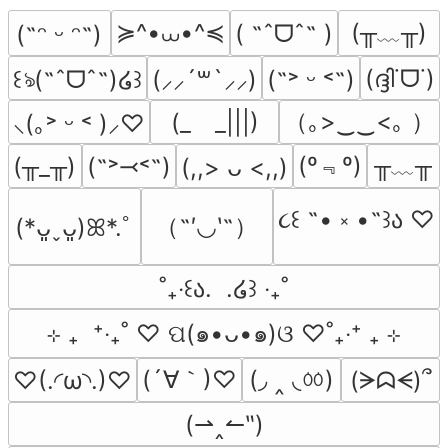
≽^•⩊•^≼
(╥﹏╥)
( ˶ˆᗜˆ˵ )
(˶ᵔ ᵕ ᵔ˶)
(ദ്ദി˙ᗜ˙)
꒰ঌ(˶ˆᗜˆ˵)໒꒱
(⸝⸝´꒳`⸝⸝)
(˶˃ ᵕ ˂˶)
（｡>‿‿<｡ ）
(_　_|||)
⸜(｡˃ ᵕ ˂ )⸝♡
(º﹃º)
╥﹏╥
(╥_╥)
(˶˃⤙˂˶)
(,,> ᴗ <,,)
૮꒰ ˶• ༝ •˶꒱ა ♡
（˶′◡‵˶）
(*ᴗ͈ˬᴗ͈)ꕤ*.ﾟ
˚₊‧꒰ა.  .໒꒱ ‧₊˚
⊹ ₊  ⁺‧₊˚ ♡ ପ(๑•ᴗ•๑)ଓ ♡˚₊‧⁺ ₊ ⊹
(´∀｀)♡
(◞ ‸ ◟ㆀ)
♡(.◜ω◝.)♡
(ᗒᗣᗕ)՞
(⇀‸↼‶)