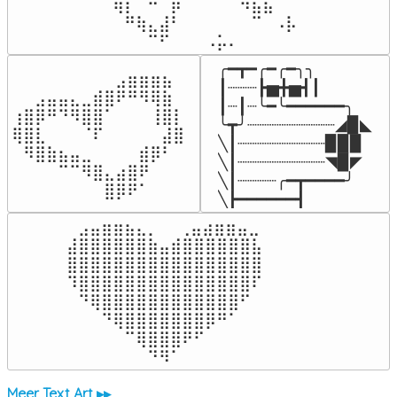
⠈⢿⡆⠉⠛⠁⡷⠁⠀⠀⠀⠉⠳⣦⣮⠁⠀

⠀⠀⠛⢷⣄⣼⠃⠀⠀⠀⠀⠀⠀⠉⠀⠠⡧

⠀⠀⠀⠀⠉⠋⠀⠀⠀⠠⡥⠄⠀⠀⠀⠀⠀
╭━┳━╭━╭━╮╮

⠀⠀⠀⠀⠀⠀⠀⠀⠀⣠⣶⣶⣶⣦⠀⠀

┃┈┈┈┣▅╋▅┫┃

⠀⠀⣠⣤⣤⣄⣀⣾⣿⠟⠛⠻⢿⣷⠀

┃┈┃┈╰━╰━━━━━━╮

⢰⣿⡿⠛⠙⠻⣿⣿⠁⠀⠀⠀⢸⣿⡇

╰┳╯┈┈┈┈┈┈┈┈┈◢▉◣

⢿⣿⣇⠀⠀⠀⠈⠏⠀⠀⠀⠀⠀⣼⣿⠀

╲┃┈┈┈┈┈┈┈┈┈▉▉▉

⠀⠻⣿⣷⣦⣤⣀⠀⠀⠀⠀⣾⡿⠃⠀

╲┃┈┈┈┈┈┈┈┈┈◥▉◤

⠀⠀⠀⠀⠉⠉⠻⣿⣄⣴⣿⠟⠀⠀⠀

╲┃┈┈┈┈╭━┳━━━━╯

⠀⠀⠀⠀⠀⠀⠀⠀⣿⡿⠟⠁⠀⠀⠀⠀
╲┣━━━━━━┫﻿
⠀⣠⣤⣶⣶⣦⣄⡀  ⠀⢀⣤⣴⣶⣶⣤⣀⠀

⣼⣿⣿⣿⣿⣿⣿⣷⣤⣾⣿⣿⣿⣿⣿⣿⣧

⣿⣿⣿⣿⣿⣿⣿⣿⣿⣿⣿⣿⣿⣿⣿⣿⣿

⠹⣿⣿⣿⣿⣿⣿⣿⣿⣿⣿⣿⣿⣿⣿⣿⠏

⠀⠙⢿⣿⣿⣿⣿⣿⣿⣿⣿⣿⣿⣿⣿⠋⠀

⠀⠀⠀⠙⢿⣿⣿⣿⣿⣿⣿⣿⡿⠛⠁⠀⠀

⠀⠀⠀⠀⠀⠉⢿⣿⣿⣿⠟⠋⠀⠀⠀⠀⠀

⠀⠀⠀⠀⠀⠀⠀⠙⠻⠁⠀⠀⠀⠀⠀⠀⠀⠀⠀⠀⠀⠀⠀
Meer Text Art ▸▸