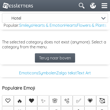
Hotel
Populair:
Smileys
Hearts & Emotion
Hearts
Flowers & Plants
The selected category does not exist (anymore). Select a
category from the menu.
Terug naar boven
Emoticons
Symbolen
Zalgo tekst
Text Art
Populaire Emoji
♡
🔥
❤️
✨
🌸
🫧
✅
💗
🥰