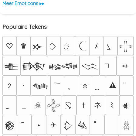
Meer Emoticons ▸▸
Populaire Tekens
♡
♛
ﾒ
𒁍
𒋲
➺
𒍫
𒁃
𒈙
𒈱
ｼ
･
✮
⚠
𒈝
ネ
☠
†
ﾐ
𒅒
𒀭
‣
✈
𒆙
𒁷
𒈑
𓆣