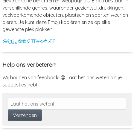
elektronische berichten en webpagina's. Emoji bestaan in
verschillende genres, waaronder gezichtsuitdrukkingen,
veelvoorkomende objecten, plaatsen en soorten weer en
dieren. Je kunt deze Emoji kopiëren en ze op elke
gewenste plek plakken.
👓
🇳🇱
☢️
⚽
🎈
⛩️
✈️
🍉
🐑
💁‍♀️
Help ons verbeteren!
Wij houden van feedback! 😍 Laat het ons weten als je
suggesties hebt!