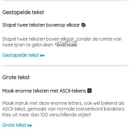
Gestapelde tekst
Stapel twee teksten bovenop elkaar 📚
Stapel twee teksten boven elkaar, zonder de ruimte van
twee lijnen te gebruiken. ᵇaͤnͨdͬcͤrͣeͭaͥtͮeͤ
Gestapelde tekst ▸▸
Grote tekst
Maak enorme teksten met ASCII-tekens 🅰️
Maak indruk met deze enorme letters, ook wel bekend als
ASCII-tekst, gemaakt van normale toetsenbord karakters.
Kies uit meer dan 100 verschillende stijlen!
Grote tekst ▸▸