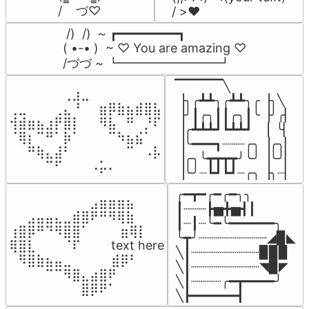
/    づ♡
/ >❤️
 /)  /)  ~ ┏━━━━━━━━┓

( •-• )  ~ ♡ You are amazing ♡

/づづ ~ ┗━━━━━━━━┛
▔▔▔▔▔╲

⠀⠀⠀⠀⠀⠀⢀⣰⣀⠀⠀⠀⠀⠀⠀⠀⠀

▕╮╭┻┻╮╭┻┻╮╭▕╮╲

⢀⣀⠀⠀⠀⢀⣄⠘⠀⠀⣶⡿⣷⣦⣾⣿⣧

▕╯┃╭╮┃┃╭╮┃╰▕╯╭▏

⢺⣾⣶⣦⣰⡟⣿⡇⠀⠀⠻⣧⠀⠛⠀⡘⠏

▕╭┻┻┻┛┗┻┻┛  ▕  ╰▏

⠈⢿⡆⠉⠛⠁⡷⠁⠀⠀⠀⠉⠳⣦⣮⠁⠀

▕╰━━━┓┈┈┈╭╮▕╭╮▏

⠀⠀⠛⢷⣄⣼⠃⠀⠀⠀⠀⠀⠀⠉⠀⠠⡧

▕╭╮╰┳┳┳┳╯╰╯▕╰╯▏

⠀⠀⠀⠀⠉⠋⠀⠀⠀⠠⡥⠄⠀⠀⠀⠀⠀
▕╰╯┈┗┛┗┛┈╭╮▕╮┈▏
╭━┳━╭━╭━╮╮

⠀⠀⠀⠀⠀⠀⠀⠀⠀⣠⣶⣶⣶⣦⠀⠀

┃┈┈┈┣▅╋▅┫┃

⠀⠀⣠⣤⣤⣄⣀⣾⣿⠟⠛⠻⢿⣷⠀

┃┈┃┈╰━╰━━━━━━╮

⢰⣿⡿⠛⠙⠻⣿⣿⠁⠀⠀ ⠀⣶⢿⡇

╰┳╯┈┈┈┈┈┈┈┈┈◢▉◣

⢿⣿⣇⠀⠀⠀⠈⠏⠀⠀⠀ text here

╲┃┈┈┈┈┈┈┈┈┈▉▉▉

⠀⠻⣿⣷⣦⣤⣀⠀⠀⠀ ⠀⣾⡿⠃⠀

╲┃┈┈┈┈┈┈┈┈┈◥▉◤

⠀⠀⠀⠀⠉⠉⠻⣿⣄⣴⣿⠟⠀⠀⠀

╲┃┈┈┈┈╭━┳━━━━╯

⠀⠀⠀⠀⠀⠀⠀⠀⣿⡿⠟⠁⠀⠀⠀
╲┣━━━━━━┫﻿