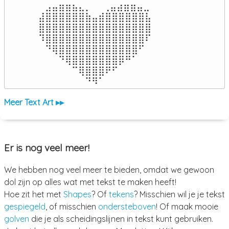
⠀⣠⣤⣶⣶⣦⣄⡀  ⠀⢀⣤⣴⣶⣶⣤⣀⠀

⣼⣿⣿⣿⣿⣿⣿⣷⣤⣾⣿⣿⣿⣿⣿⣿⣧

⣿⣿⣿⣿⣿⣿⣿⣿⣿⣿⣿⣿⣿⣿⣿⣿⣿

⠹⣿⣿⣿⣿⣿⣿⣿⣿⣿⣿⣿⣿⣿⣿⣿⠏

⠀⠙⢿⣿⣿⣿⣿⣿⣿⣿⣿⣿⣿⣿⣿⠋⠀

⠀⠀⠀⠙⢿⣿⣿⣿⣿⣿⣿⣿⡿⠛⠁⠀⠀

⠀⠀⠀⠀⠀⠉⢿⣿⣿⣿⠟⠋⠀⠀⠀⠀⠀

⠀⠀⠀⠀⠀⠀⠀⠙⠻⠁⠀⠀⠀⠀⠀⠀⠀⠀⠀⠀⠀⠀⠀
Meer Text Art ▸▸
Er is nog veel meer!
We hebben nog veel meer te bieden, omdat we gewoon
dol zijn op alles wat met tekst te maken heeft!
Hoe zit het met
Shapes
? Of
tekens
? Misschien wil je je tekst
gespiegeld
, of misschien
ondersteboven
! Of maak mooie
golven
die je als scheidingslijnen in tekst kunt gebruiken.