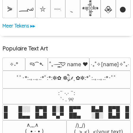
؄
⋟
𒀱
𒊲
𒊹
⛥
𓎖
Meer Tekens ▸▸
Populaire Text Art
જ⁀➴
✧˖°
˚₊·—̳͟͞͞♡ name ♥️
‎‧₊˚✧[name]✧˚₊‧
ﾟﾟ･*:.｡..｡.:*ﾟ:*:✼✿ ❁ཻུ۪۪⸙͎ ✿✼:*ﾟ:.｡..｡.:*･ﾟﾟ
⠀:¨ ·.· ¨:⠀

⠀ `· . ୨୧⠀
█  █░░ █▀█ █░█ █▀▀  █▄█ █▀█ █░█
█  █▄▄ █▄█ ▀▄▀ ██▄  ░█░ █▄█ █▄
 ∧,,,∧

 /)_/)

(  ̳• · • ̳)

(,,>.<)  <(your text)
