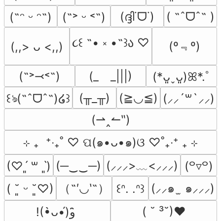
(ദ്ദി˙ᗜ˙)
( ˶ˆᗜˆ˵ )
(˶ᵔ ᵕ ᵔ˶)
(˶˃ ᵕ ˂˶)
૮꒰ ˶• ༝ •˶꒱ა ♡
(º﹃º)
(,,> ᴗ <,,)
(˶˃⤙˂˶)
(_　_|||)
(*ᴗ͈ˬᴗ͈)ꕤ*.ﾟ
(╥_╥)
(≧◡≦)
꒰ঌ(˶ˆᗜˆ˵)໒꒱
(⸝⸝´꒳`⸝⸝)
(⇀‸↼‶)
⊹ ₊  ⁺‧₊˚ ♡ ପ(๑•ᴗ•๑)ଓ ♡˚₊‧⁺ ₊ ⊹
(─‿‿─)
(⸝⸝⸝>﹏<⸝⸝⸝)
(♡ˊ͈ ꒳ ˋ͈)
(꒪▿꒪)
（˶′◡‵˶）
(⸝⸝๑  ̫ ๑⸝⸝⸝)
( ˘͈ ᵕ ˘͈♡)
꒰ᐢ. .ᐢ꒱
( ˘ ³˘)♥
!(•̀ᴗ•́)و ̑̑