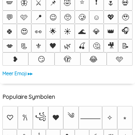
⭐
❗
🪽
🦋
⚔️
📌
🤣
🌷
💀
💬
🩷
📍
😉
🥺
🥲
☺️
💖
🥹
🎧
🍀
😍
👀
🌟
☀️
🌊
💎
👑
💋
📃
⚜️
🖤
🌿
🍒
🤔
🎥
📝
❥
😏
🫣
😂
🩵
Meer Emoji ▸▸
Populaire Symbolen
༄
꧁
♡
♥
✧
⭒
𐙚
⸻