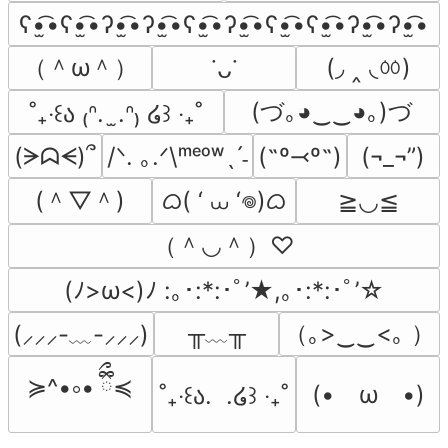
ʕ•̫͡•ʕ•̫͡•ʔ•̫͡•ʔ•̫͡•ʕ•̫͡•ʔ•̫͡•ʕ•̫͡•ʕ•̫͡•ʔ•̫͡•ʔ•̫͡•
（＾ω＾）
(◞ ‸ ◟ㆀ)
˙ᴗ˙
(づ｡◕‿‿◕｡)づ
˚₊‧꒰ა ₍ᐢ.  ̫.ᐢ₎ ໒꒱ ‧₊˚
(ᗒᗣᗕ)՞
/ᐠ. ｡.ᐟ\ᵐᵉᵒʷˎˊ˗
(˶º⤙º˶)
(¬_¬”)
(＾▽＾)
ᜊ( ‘ ⩊ ‘𖦹)ᜊ
≧◡≦
（＾◡＾）♡
(ﾉ>ω<)ﾉ :｡･:*:･ﾟ’★,｡･:*:･ﾟ’☆
╥﹏╥
（｡>‿‿<｡ ）
(⸝⸝⸝-﹏-⸝⸝⸝)
≽^•༚• ྀིྀ≼
(•　ω　•)
˚₊‧꒰ა.  .໒꒱ ‧₊˚