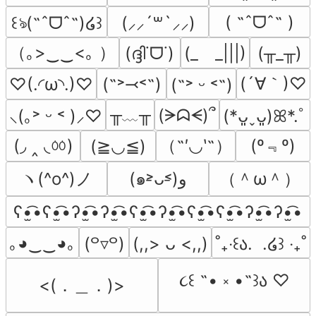
( ˶ˆᗜˆ˵ )
꒰ঌ(˶ˆᗜˆ˵)໒꒱
(⸝⸝´꒳`⸝⸝)
（｡>‿‿<｡ ）
(ദ്ദി˙ᗜ˙)
(_　_|||)
(╥_╥)
(´∀｀)♡
♡(.◜ω◝.)♡
(˶˃⤙˂˶)
(˶˃ ᵕ ˂˶)
╥﹏╥
(ᗒᗣᗕ)՞
⸜(｡˃ ᵕ ˂ )⸝♡
(*ᴗ͈ˬᴗ͈)ꕤ*.ﾟ
(◞ ‸ ◟ㆀ)
（˶′◡‵˶）
(º﹃º)
(≧◡≦)
ヽ(^o^)ノ
（＾ω＾）
(๑˃̵ᴗ˂̵)و
ʕ•̫͡•ʕ•̫͡•ʔ•̫͡•ʔ•̫͡•ʕ•̫͡•ʔ•̫͡•ʕ•̫͡•ʕ•̫͡•ʔ•̫͡•ʔ•̫͡•
｡◕‿‿◕｡
(꒪▿꒪)
(,,> ᴗ <,,)
˚₊‧꒰ა.  .໒꒱ ‧₊˚
૮꒰ ˶• ༝ •˶꒱ა ♡
<(．＿．)>