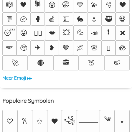
🕷️
🎼
🖤
😲
🤭
💙
💫
🫧
♥️
💬
🐚
🥊
🍎
💵
🐇
🌷
🥷
💀
❗
😴
😜
💋
💥
💦
📣
❌
❤️‍🔥
✈️
🪽
🥺
❥
🤎
🌌
🌸
🪷
🫟
📻
🚀
🔴
🍑
🍉
Meer Emoji ▸▸
Populaire Symbolen
༄
꧁
♡
✩
♥
⭒
𐙚
⸻