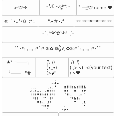
⋆°.☾⋆.ೃ࿔*:⋆
⤜♡→
˚₊·—̳͟͞͞♡ name ♥️
⫘⫘⫘⫘⫘⫘
°.•☆•.°
𖦹:･ﾟ⋆｡°⭒✩･:*:｡
-ˋˏ ༻✿༺ ˎˊ-
ﾟﾟ･*:.｡..｡.:*ﾟ:*:✼✿ ❁ཻུ۪۪⸙͎ ✿✼:*ﾟ:.｡..｡.:*･ﾟﾟ
❀° ┄───╮

(\_/)

 /)_/)

(•_•)

(,,>.<)  <(your text)

 ╰───┄ °❀
(>🧨
/ >❤️
⠀⠀⠀⠀⠀⠀⢀⣰⣀⠀⠀⠀⠀⠀⠀⠀⠀

⢀⣀⠀⠀⠀⢀⣄⠘⠀⠀⣶⡿⣷⣦⣾⣿⣧

⢺⣾⣶⣦⣰⡟⣿⡇⠀⠀⠻⣧⠀⠛⠀⡘⠏

⠈⢿⡆⠉⠛⠁⡷⠁⠀⠀⠀⠉⠳⣦⣮⠁⠀

⠀⠀⠛⢷⣄⣼⠃⠀⠀⠀⠀⠀⠀⠉⠀⠠⡧

⠀⠀⠀⠀⠉⠋⠀⠀⠀⠠⡥⠄⠀⠀⠀⠀⠀