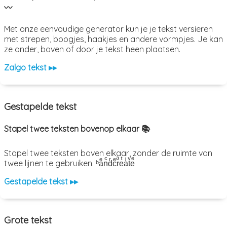
〰️
Met onze eenvoudige generator kun je je tekst versieren
met strepen, boogjes, haakjes en andere vormpjes. Je kan
ze onder, boven of door je tekst heen plaatsen.
Zalgo tekst ▸▸
Gestapelde tekst
Stapel twee teksten bovenop elkaar 📚
Stapel twee teksten boven elkaar, zonder de ruimte van
twee lijnen te gebruiken. ᵇaͤnͨdͬcͤrͣeͭaͥtͮeͤ
Gestapelde tekst ▸▸
Grote tekst