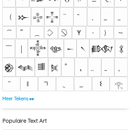
（
𒁍
𒈔
𒋲
）
～
٠
𐊵
￣
￨
𒀱
𒀲
𒀸
𒀹
𒁃
𒃽
𒆙
𒈝
𒌃
𒍮
𐌔
𓂀
Meer Tekens ▸▸
Populaire Text Art