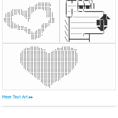
╭━┳━╭━╭━╮╮

⠀⠀⠀⠀⠀⠀⠀⠀⠀⣠⣶⣶⣶⣦⠀⠀

┃┈┈┈┣▅╋▅┫┃

⠀⠀⣠⣤⣤⣄⣀⣾⣿⠟⠛⠻⢿⣷⠀

┃┈┃┈╰━╰━━━━━━╮

⢰⣿⡿⠛⠙⠻⣿⣿⠁⠀⠀⠀⢸⣿⡇

╰┳╯┈┈┈┈┈┈┈┈┈◢▉◣

⢿⣿⣇⠀⠀⠀⠈⠏⠀⠀⠀⠀⠀⣼⣿⠀

╲┃┈┈┈┈┈┈┈┈┈▉▉▉

⠀⠻⣿⣷⣦⣤⣀⠀⠀⠀⠀⣾⡿⠃⠀

╲┃┈┈┈┈┈┈┈┈┈◥▉◤

⠀⠀⠀⠀⠉⠉⠻⣿⣄⣴⣿⠟⠀⠀⠀

╲┃┈┈┈┈╭━┳━━━━╯

⠀⠀⠀⠀⠀⠀⠀⠀⣿⡿⠟⠁⠀⠀⠀⠀
╲┣━━━━━━┫﻿
⠀⣠⣤⣶⣶⣦⣄⡀  ⠀⢀⣤⣴⣶⣶⣤⣀⠀

⣼⣿⣿⣿⣿⣿⣿⣷⣤⣾⣿⣿⣿⣿⣿⣿⣧

⣿⣿⣿⣿⣿⣿⣿⣿⣿⣿⣿⣿⣿⣿⣿⣿⣿

⠹⣿⣿⣿⣿⣿⣿⣿⣿⣿⣿⣿⣿⣿⣿⣿⠏

⠀⠙⢿⣿⣿⣿⣿⣿⣿⣿⣿⣿⣿⣿⣿⠋⠀

⠀⠀⠀⠙⢿⣿⣿⣿⣿⣿⣿⣿⡿⠛⠁⠀⠀

⠀⠀⠀⠀⠀⠉⢿⣿⣿⣿⠟⠋⠀⠀⠀⠀⠀

⠀⠀⠀⠀⠀⠀⠀⠙⠻⠁⠀⠀⠀⠀⠀⠀⠀⠀⠀⠀⠀⠀⠀
Meer Text Art ▸▸