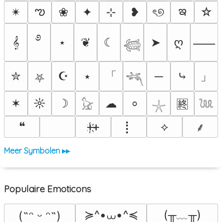
ఌ
ఇ
✴︎
❀
✦
⊹
❥
ৎ୭
☆
࿔
𝄞
⋆
❦
☾
➤
ღ
⸺
𓆉
「
」
✮
☪
⭑
─
⤷
⛧
𓆈
✶
☼
☽
☁
⸰
🈡
𓃠
𓇼
𓆙
❝
ᚐ҉ᚐ
⡇
⟡
⸙
Meer Symbolen ▸▸
Populaire Emoticons
≽^•⩊•^≼
(╥﹏╥)
(˶ᵔ ᵕ ᵔ˶)