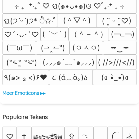
⊹ ₊  ⁺‧₊˚ ♡ ପ(๑•ᴗ•๑)ଓ ♡˚₊‧⁺ ₊ ⊹
(＾▽＾)
ଘ(੭ˊᵕˋ)੭* ੈ✩‧˚
( ˘͈ ᵕ ˘͈♡)
( ´﹀` )
（＾－＾）
(￢_￢)
♡´･ᴗ･`♡
(￣ω￣﻿)
(ㅇㅅㅇ)
(⇀‸↼‶)
≖‿≖
(⸝⸝⸝๑´﹏`๑⸝⸝⸝)
( //>///<//)
(˵ᵕ̴᷄ ˶̫ ˶ᵕ̴᷅˵)
૮ (ó﹏ò｡)ა 
٩(๑> ₃ <)۶♥
(ง •̀_•́)ง
Meer Emoticons ▸▸
Populaire Tekens
ネ
♡
†
𒈙
𒌐