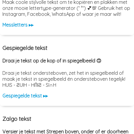
Maak coole stijlvolle tekst om te kopiëren en plakken met
onze mooie lettertype-generator (˘ ³˘) 💕💯 Gebruik het op
Instagram, Facebook, WhatsApp of waar je maar wilt!
Messletters ▸▸
Gespiegelde tekst
Draai je tekst op de kop of in spiegelbeeld 🙃
Draai je tekst ondersteboven, zet het in spiegelbeeld of
maak je tekst in spiegelbeeld én ondersteboven tegelijk!
HUIS - ƧUIH - HႶIƧ - SI∩H
Gespiegelde tekst ▸▸
Zalgo tekst
Versier je tekst met Strepen boven, onder of er doorheen