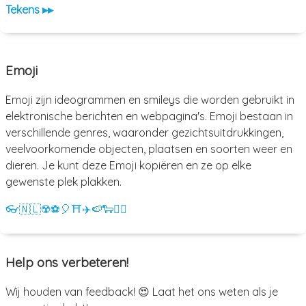
Tekens ▸▸
Emoji
Emoji zijn ideogrammen en smileys die worden gebruikt in
elektronische berichten en webpagina's. Emoji bestaan in
verschillende genres, waaronder gezichtsuitdrukkingen,
veelvoorkomende objecten, plaatsen en soorten weer en
dieren. Je kunt deze Emoji kopiëren en ze op elke
gewenste plek plakken.
👓
🇳🇱
☢️
⚽
🎈
⛩️
✈️
🍉
🐑
💁‍♀️
Help ons verbeteren!
Wij houden van feedback! 😍 Laat het ons weten als je