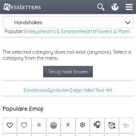
Handshakes
Populair:
Smileys
Hearts & Emotion
Hearts
Flowers & Plants
The selected category does not exist (anymore). Select a
category from the menu.
Terug naar boven
Emoticons
Symbolen
Zalgo tekst
Text Art
Populaire Emoji
⭐
⚡
❄️
🎧
♡
🤍
😁
🥰
✨