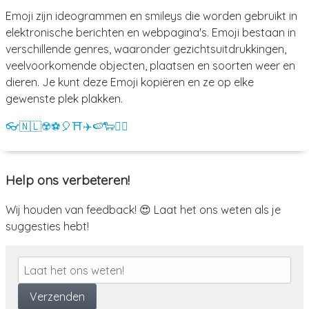
Emoji zijn ideogrammen en smileys die worden gebruikt in
elektronische berichten en webpagina's. Emoji bestaan in
verschillende genres, waaronder gezichtsuitdrukkingen,
veelvoorkomende objecten, plaatsen en soorten weer en
dieren. Je kunt deze Emoji kopiëren en ze op elke
gewenste plek plakken.
👓
🇳🇱
☢️
⚽
🎈
⛩️
✈️
🍉
🐑
💁‍♀️
Help ons verbeteren!
Wij houden van feedback! 😍 Laat het ons weten als je
suggesties hebt!