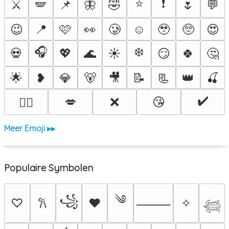
⭐
❗
⚔️
🪽
📌
🦋
🤣
🌷
💬
😉
📍
🩷
👀
🥲
☺️
🥹
🥺
😍
🎧
❄️
💀
💖
🌊
☀️
😏
🍀
🤔
🌟
❥
💎
🐻
🎥
📝
📃
👑
🍒
✔️
💋
❌
😘
❤️‍🔥
Meer Emoji ▸▸
Populaire Symbolen
༄
꧁
♡
♥
✧
𐙚
⸻
𓆉