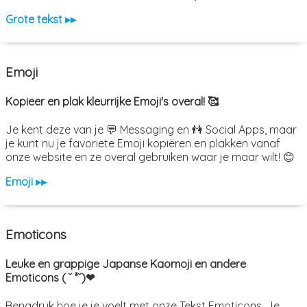
Grote tekst ▸▸
Emoji
Kopieer en plak kleurrijke Emoji's overal! 🥰
Je kent deze van je 💬 Messaging en 👫 Social Apps, maar
je kunt nu je favoriete Emoji kopiëren en plakken vanaf
onze website en ze overal gebruiken waar je maar wilt! 😊
Emoji ▸▸
Emoticons
Leuke en grappige Japanse Kaomoji en andere
Emoticons ( ˘ ³˘)❤
Benadruk hoe je je voelt met onze Tekst Emoticons. Je