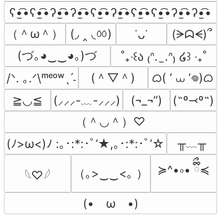
ʕ•̫͡•ʕ•̫͡•ʔ•̫͡•ʔ•̫͡•ʕ•̫͡•ʔ•̫͡•ʕ•̫͡•ʕ•̫͡•ʔ•̫͡•ʔ•̫͡•
（＾ω＾）
(◞ ‸ ◟ㆀ)
(ᗒᗣᗕ)՞
˙ᴗ˙
(づ｡◕‿‿◕｡)づ
˚₊‧꒰ა ₍ᐢ.  ̫.ᐢ₎ ໒꒱ ‧₊˚
(＾▽＾)
ᜊ( ‘ ⩊ ‘𖦹)ᜊ
/ᐠ. ｡.ᐟ\ᵐᵉᵒʷˎˊ˗
≧◡≦
(¬_¬”)
(˶º⤙º˶)
(⸝⸝⸝-﹏-⸝⸝⸝)
（＾◡＾）♡
╥﹏╥
(ﾉ>ω<)ﾉ :｡･:*:･ﾟ’★,｡･:*:･ﾟ’☆
≽^•༚• ྀིྀ≼
（｡>‿‿<｡ ）
𓆩♡𓆪
(•　ω　•)