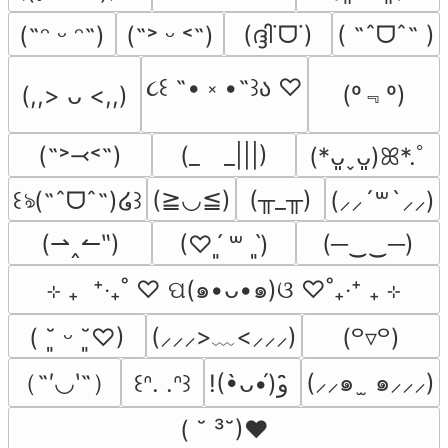
(ദ്ദി˙ᗜ˙)
( ˶ˆᗜˆ˵ )
(˶ᵔ ᵕ ᵔ˶)
(˶˃ ᵕ ˂˶)
૮꒰ ˶• ༝ •˶꒱ა ♡
(º﹃º)
(,,> ᴗ <,,)
(˶˃⤙˂˶)
(_　_|||)
(*ᴗ͈ˬᴗ͈)ꕤ*.ﾟ
(≧◡≦)
(╥_╥)
꒰ঌ(˶ˆᗜˆ˵)໒꒱
(⸝⸝´꒳`⸝⸝)
(⇀‸↼‶)
(─‿‿─)
(♡ˊ͈ ꒳ ˋ͈)
⊹ ₊  ⁺‧₊˚ ♡ ପ(๑•ᴗ•๑)ଓ ♡˚₊‧⁺ ₊ ⊹
(⸝⸝⸝>﹏<⸝⸝⸝)
( ˘͈ ᵕ ˘͈♡)
(꒪▿꒪)
（˶′◡‵˶）
(⸝⸝๑  ̫ ๑⸝⸝⸝)
꒰ᐢ. .ᐢ꒱
!(•̀ᴗ•́)و ̑̑
( ˘ ³˘)♥