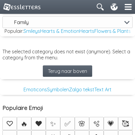
Family
Populair:
Smileys
Hearts & Emotion
Hearts
Flowers & Plants
The selected category does not exist (anymore). Select a
category from the menu.
Terug naar boven
Emoticons
Symbolen
Zalgo tekst
Text Art
Populaire Emoji
♡
🔥
❤️
✨
✅
🌸
🫧
💗
🥰