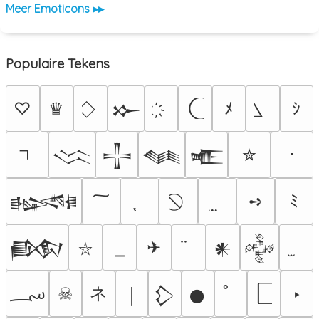
Meer Emoticons ▸▸
Populaire Tekens
♡
♛
ﾒ
ｼ
𒁍
✮
･
𒈱
𒋲
𒈝
𒍫
➺
ﾐ
𒈙
✈
𒁃
𒀭
𒅒
⛥
؄
ネ
☠
‣
￨
𒁷
𒊹