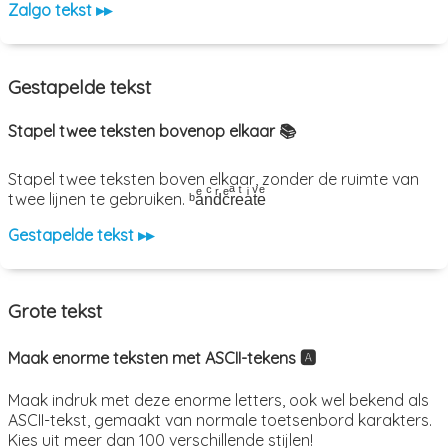
Zalgo tekst ▸▸
Gestapelde tekst
Stapel twee teksten bovenop elkaar 📚
Stapel twee teksten boven elkaar, zonder de ruimte van
twee lijnen te gebruiken. ᵇaͤnͨdͬcͤrͣeͭaͥtͮeͤ
Gestapelde tekst ▸▸
Grote tekst
Maak enorme teksten met ASCII-tekens 🅰️
Maak indruk met deze enorme letters, ook wel bekend als
ASCII-tekst, gemaakt van normale toetsenbord karakters.
Kies uit meer dan 100 verschillende stijlen!