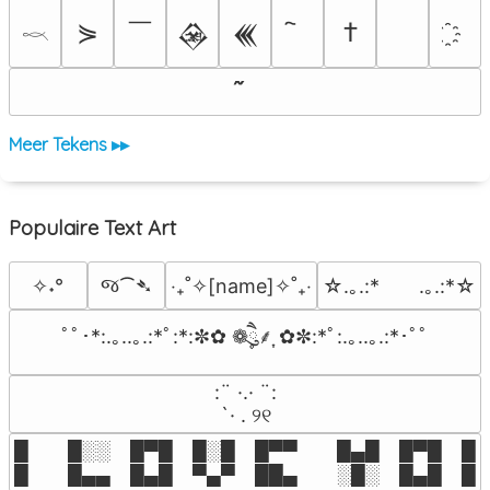
￣
⋟
†
𒊲
𒌍
𓎖
Meer Tekens ▸▸
Populaire Text Art
જ⁀➴
✧˖°
‎‧₊˚✧[name]✧˚₊‧
☆.｡.:*　　.｡.:*☆
ﾟﾟ･*:.｡..｡.:*ﾟ:*:✼✿ ❁ཻུ۪۪⸙͎ ✿✼:*ﾟ:.｡..｡.:*･ﾟﾟ
⠀:¨ ·.· ¨:⠀

⠀ `· . ୨୧⠀
█  █░░ █▀█ █░█ █▀▀  █▄█ █▀█ █░█
█  █▄▄ █▄█ ▀▄▀ ██▄  ░█░ █▄█ █▄