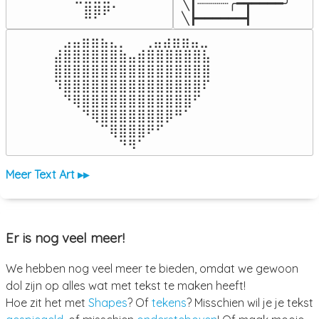
╲┃┈┈┈┈╭━┳━━━━╯

⠀⠀⠀⠀⠀⠀⠀⠀⣿⡿⠟⠁⠀⠀⠀
╲┣━━━━━━┫﻿
⠀⣠⣤⣶⣶⣦⣄⡀  ⠀⢀⣤⣴⣶⣶⣤⣀⠀

⣼⣿⣿⣿⣿⣿⣿⣷⣤⣾⣿⣿⣿⣿⣿⣿⣧

⣿⣿⣿⣿⣿⣿⣿⣿⣿⣿⣿⣿⣿⣿⣿⣿⣿

⠹⣿⣿⣿⣿⣿⣿⣿⣿⣿⣿⣿⣿⣿⣿⣿⠏

⠀⠙⢿⣿⣿⣿⣿⣿⣿⣿⣿⣿⣿⣿⣿⠋⠀

⠀⠀⠀⠙⢿⣿⣿⣿⣿⣿⣿⣿⡿⠛⠁⠀⠀

⠀⠀⠀⠀⠀⠉⢿⣿⣿⣿⠟⠋⠀⠀⠀⠀⠀

⠀⠀⠀⠀⠀⠀⠀⠙⠻⠁⠀⠀⠀⠀⠀⠀⠀⠀⠀⠀⠀⠀⠀
Meer Text Art ▸▸
Er is nog veel meer!
We hebben nog veel meer te bieden, omdat we gewoon
dol zijn op alles wat met tekst te maken heeft!
Hoe zit het met
Shapes
? Of
tekens
? Misschien wil je je tekst