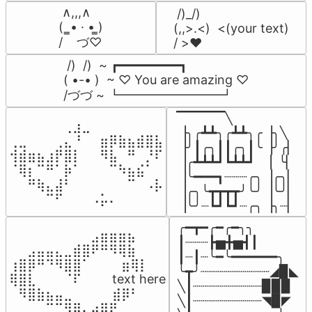
 ∧,,,∧

 /)_/)

(  ̳• · • ̳)

(,,>.<)  <(your text)

/    づ♡
/ >❤️
 /)  /)  ~ ┏━━━━━━━━┓

( •-• )  ~ ♡ You are amazing ♡

/づづ ~ ┗━━━━━━━━┛
▔▔▔▔▔╲

⠀⠀⠀⠀⠀⠀⢀⣰⣀⠀⠀⠀⠀⠀⠀⠀⠀

▕╮╭┻┻╮╭┻┻╮╭▕╮╲

⢀⣀⠀⠀⠀⢀⣄⠘⠀⠀⣶⡿⣷⣦⣾⣿⣧

▕╯┃╭╮┃┃╭╮┃╰▕╯╭▏

⢺⣾⣶⣦⣰⡟⣿⡇⠀⠀⠻⣧⠀⠛⠀⡘⠏

▕╭┻┻┻┛┗┻┻┛  ▕  ╰▏

⠈⢿⡆⠉⠛⠁⡷⠁⠀⠀⠀⠉⠳⣦⣮⠁⠀

▕╰━━━┓┈┈┈╭╮▕╭╮▏

⠀⠀⠛⢷⣄⣼⠃⠀⠀⠀⠀⠀⠀⠉⠀⠠⡧

▕╭╮╰┳┳┳┳╯╰╯▕╰╯▏

⠀⠀⠀⠀⠉⠋⠀⠀⠀⠠⡥⠄⠀⠀⠀⠀⠀
▕╰╯┈┗┛┗┛┈╭╮▕╮┈▏
╭━┳━╭━╭━╮╮

⠀⠀⠀⠀⠀⠀⠀⠀⠀⣠⣶⣶⣶⣦⠀⠀

┃┈┈┈┣▅╋▅┫┃

⠀⠀⣠⣤⣤⣄⣀⣾⣿⠟⠛⠻⢿⣷⠀

┃┈┃┈╰━╰━━━━━━╮

⢰⣿⡿⠛⠙⠻⣿⣿⠁⠀⠀ ⠀⣶⢿⡇

╰┳╯┈┈┈┈┈┈┈┈┈◢▉◣

⢿⣿⣇⠀⠀⠀⠈⠏⠀⠀⠀ text here

╲┃┈┈┈┈┈┈┈┈┈▉▉▉

⠀⠻⣿⣷⣦⣤⣀⠀⠀⠀ ⠀⣾⡿⠃⠀

╲┃┈┈┈┈┈┈┈┈┈◥▉◤

⠀⠀⠀⠀⠉⠉⠻⣿⣄⣴⣿⠟⠀⠀⠀
