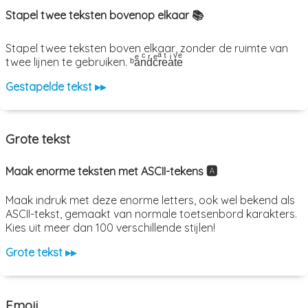
Stapel twee teksten bovenop elkaar 📚
Stapel twee teksten boven elkaar, zonder de ruimte van
twee lijnen te gebruiken. ᵇaͤnͨdͬcͤrͣeͭaͥtͮeͤ
Gestapelde tekst ▸▸
Grote tekst
Maak enorme teksten met ASCII-tekens 🅰️
Maak indruk met deze enorme letters, ook wel bekend als
ASCII-tekst, gemaakt van normale toetsenbord karakters.
Kies uit meer dan 100 verschillende stijlen!
Grote tekst ▸▸
Emoji