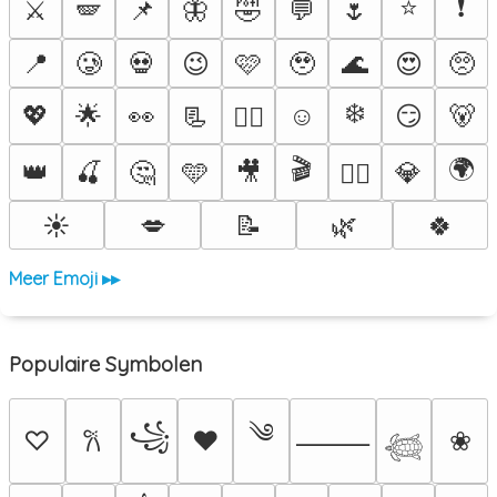
⭐
❗
⚔️
🪽
📌
🦋
🤣
💬
🌷
📍
🥲
💀
😉
🩷
🥹
🌊
😍
🥺
❄️
💖
🌟
👀
📃
☺️
😏
🐻
❤️‍🔥
🎬
🌍
👑
🍒
🤔
🩵
🎥
💎
🐦‍🔥
☀️
💋
📝
🌿
🍀
Meer Emoji ▸▸
Populaire Symbolen
༄
꧁
♡
♥
❀
𐙚
⸻
𓆉