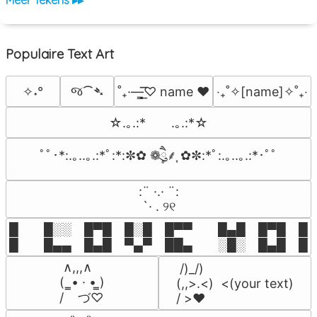
Populaire Text Art
જ⁀➴
✧˖°
˚₊·—̳͟͞͞♡ name ♥️
‎‧₊˚✧[name]✧˚₊‧
☆.｡.:*　　.｡.:*☆
ﾟﾟ･*:.｡..｡.:*ﾟ:*:✼✿ ❁ཻུ۪۪⸙͎ ✿✼:*ﾟ:.｡..｡.:*･ﾟﾟ
⠀:¨ ·.· ¨:⠀

⠀ `· . ୨୧⠀
█  █░░ █▀█ █░█ █▀▀  █▄█ █▀█ █░█
█  █▄▄ █▄█ ▀▄▀ ██▄  ░█░ █▄█ █▄
 ∧,,,∧

 /)_/)

(  ̳• · • ̳)

(,,>.<)  <(your text)

/    づ♡
/ >❤️