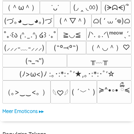
（＾ω＾）
(◞ ‸ ◟ㆀ)
(ᗒᗣᗕ)՞
˙ᴗ˙
(づ｡◕‿‿◕｡)づ
(＾▽＾)
ᜊ( ‘ ⩊ ‘𖦹)ᜊ
≧◡≦
/ᐠ. ｡.ᐟ\ᵐᵉᵒʷˎˊ˗
˚₊‧꒰ა ₍ᐢ.  ̫.ᐢ₎ ໒꒱ ‧₊˚
（＾◡＾）♡
(˶º⤙º˶)
(⸝⸝⸝-﹏-⸝⸝⸝)
╥﹏╥
(¬_¬”)
(ﾉ>ω<)ﾉ :｡･:*:･ﾟ’★,｡･:*:･ﾟ’☆
≽^•༚• ྀིྀ≼
（｡>‿‿<｡ ）
( ´﹀` )
𓆩♡𓆪
Meer Emoticons ▸▸