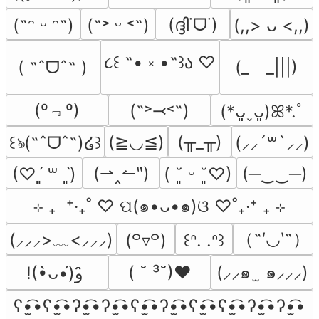
(ദ്ദി˙ᗜ˙)
(˶ᵔ ᵕ ᵔ˶)
(˶˃ ᵕ ˂˶)
(,,> ᴗ <,,)
૮꒰ ˶• ༝ •˶꒱ა ♡
( ˶ˆᗜˆ˵ )
(_　_|||)
(º﹃º)
(˶˃⤙˂˶)
(*ᴗ͈ˬᴗ͈)ꕤ*.ﾟ
(≧◡≦)
(╥_╥)
꒰ঌ(˶ˆᗜˆ˵)໒꒱
(⸝⸝´꒳`⸝⸝)
(⇀‸↼‶)
(─‿‿─)
(♡ˊ͈ ꒳ ˋ͈)
( ˘͈ ᵕ ˘͈♡)
⊹ ₊  ⁺‧₊˚ ♡ ପ(๑•ᴗ•๑)ଓ ♡˚₊‧⁺ ₊ ⊹
（˶′◡‵˶）
(⸝⸝⸝>﹏<⸝⸝⸝)
(꒪▿꒪)
꒰ᐢ. .ᐢ꒱
( ˘ ³˘)♥
(⸝⸝๑  ̫ ๑⸝⸝⸝)
!(•̀ᴗ•́)و ̑̑
ʕ•̫͡•ʕ•̫͡•ʔ•̫͡•ʔ•̫͡•ʕ•̫͡•ʔ•̫͡•ʕ•̫͡•ʕ•̫͡•ʔ•̫͡•ʔ•̫͡•