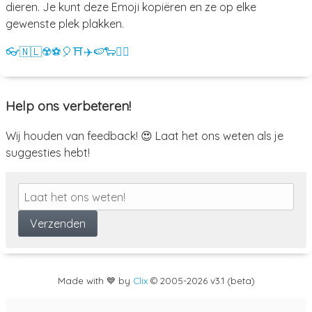
dieren. Je kunt deze Emoji kopiëren en ze op elke
gewenste plek plakken.
👓
🇳🇱
☢️
⚽
🎈
⛩️
✈️
🍉
🐑
💁‍♀️
Help ons verbeteren!
Wij houden van feedback! 😍 Laat het ons weten als je
suggesties hebt!
Made with 💙 by
Clix
©
2005
-2026 v3.1 (beta)