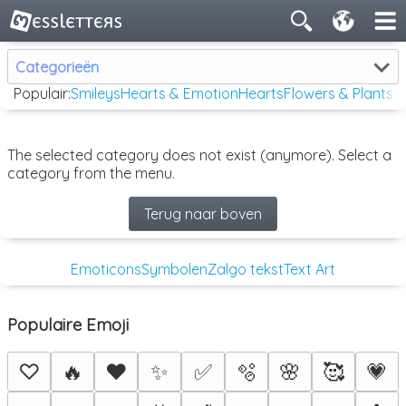
Categorieën
Populair:
Smileys
Hearts & Emotion
Hearts
Flowers & Plants
The selected category does not exist (anymore). Select a
category from the menu.
Terug naar boven
Emoticons
Symbolen
Zalgo tekst
Text Art
Populaire Emoji
♡
🔥
❤️
✨
✅
🫧
🌸
🥰
💗