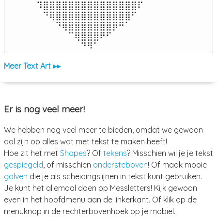
⠹⣿⣿⣿⣿⣿⣿⣿⣿⣿⣿⣿⣿⣿⣿⣿⠏

⠀⠙⢿⣿⣿⣿⣿⣿⣿⣿⣿⣿⣿⣿⣿⠋⠀

⠀⠀⠀⠙⢿⣿⣿⣿⣿⣿⣿⣿⡿⠛⠁⠀⠀

⠀⠀⠀⠀⠀⠉⢿⣿⣿⣿⠟⠋⠀⠀⠀⠀⠀

⠀⠀⠀⠀⠀⠀⠀⠙⠻⠁⠀⠀⠀⠀⠀⠀⠀⠀⠀⠀⠀⠀⠀
Meer Text Art ▸▸
Er is nog veel meer!
We hebben nog veel meer te bieden, omdat we gewoon
dol zijn op alles wat met tekst te maken heeft!
Hoe zit het met
Shapes
? Of
tekens
? Misschien wil je je tekst
gespiegeld
, of misschien
ondersteboven
! Of maak mooie
golven
die je als scheidingslijnen in tekst kunt gebruiken.
Je kunt het allemaal doen op Messletters! Kijk gewoon
even in het hoofdmenu aan de linkerkant. Of klik op de
menuknop in de rechterbovenhoek op je mobiel.