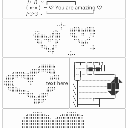
 /)  /)  ~ ┏━━━━━━━━┓

( •-• )  ~ ♡ You are amazing ♡

/づづ ~ ┗━━━━━━━━┛
⠀⠀⠀⠀⠀⠀⢀⣰⣀⠀⠀⠀⠀⠀⠀⠀⠀

⢀⣀⠀⠀⠀⢀⣄⠘⠀⠀⣶⡿⣷⣦⣾⣿⣧

⢺⣾⣶⣦⣰⡟⣿⡇⠀⠀⠻⣧⠀⠛⠀⡘⠏

⠈⢿⡆⠉⠛⠁⡷⠁⠀⠀⠀⠉⠳⣦⣮⠁⠀

⠀⠀⠛⢷⣄⣼⠃⠀⠀⠀⠀⠀⠀⠉⠀⠠⡧

⠀⠀⠀⠀⠉⠋⠀⠀⠀⠠⡥⠄⠀⠀⠀⠀⠀
╭━┳━╭━╭━╮╮

⠀⠀⠀⠀⠀⠀⠀⠀⠀⣠⣶⣶⣶⣦⠀⠀

┃┈┈┈┣▅╋▅┫┃

⠀⠀⣠⣤⣤⣄⣀⣾⣿⠟⠛⠻⢿⣷⠀

┃┈┃┈╰━╰━━━━━━╮

⢰⣿⡿⠛⠙⠻⣿⣿⠁⠀⠀ ⠀⣶⢿⡇

╰┳╯┈┈┈┈┈┈┈┈┈◢▉◣

⢿⣿⣇⠀⠀⠀⠈⠏⠀⠀⠀ text here

╲┃┈┈┈┈┈┈┈┈┈▉▉▉

⠀⠻⣿⣷⣦⣤⣀⠀⠀⠀ ⠀⣾⡿⠃⠀

╲┃┈┈┈┈┈┈┈┈┈◥▉◤

⠀⠀⠀⠀⠉⠉⠻⣿⣄⣴⣿⠟⠀⠀⠀

╲┃┈┈┈┈╭━┳━━━━╯

⠀⠀⠀⠀⠀⠀⠀⠀⣿⡿⠟⠁⠀⠀⠀
╲┣━━━━━━┫﻿
⠀⣠⣤⣶⣶⣦⣄⡀  ⠀⢀⣤⣴⣶⣶⣤⣀⠀

⣼⣿⣿⣿⣿⣿⣿⣷⣤⣾⣿⣿⣿⣿⣿⣿⣧

⣿⣿⣿⣿⣿⣿⣿⣿⣿⣿⣿⣿⣿⣿⣿⣿⣿
