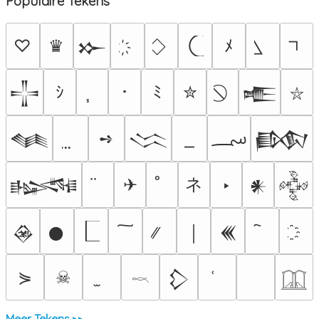
Populaire Tekens
♡
♛
ﾒ
𒁍
ｼ
･
ﾐ
✮
𒋲
𒍫
⛥
؄
➺
𒈝
𒈱
𒁃
ネ
✈
‣
𒈙
𒀭
𒅒
𒊲
𒊹
￨
𒌍
⋟
☠
𒁷
𓎖
𓉳
Meer Tekens ▸▸