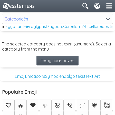
Categorieën
ir:
Egyptian Hieroglyphs
Dingbats
Cuneiform
Miscellaneous S
The selected category does not exist (anymore). Select a
category from the menu.
Terug naar boven
Emoji
Emoticons
Symbolen
Zalgo tekst
Text Art
Populaire Emoji
♡
🔥
❤️
✨
🌸
🫧
✅
💗
🥰