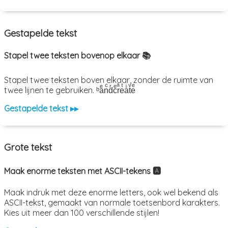
Gestapelde tekst
Stapel twee teksten bovenop elkaar 📚
Stapel twee teksten boven elkaar, zonder de ruimte van
twee lijnen te gebruiken. ᵇaͤnͨdͬcͤrͣeͭaͥtͮeͤ
Gestapelde tekst ▸▸
Grote tekst
Maak enorme teksten met ASCII-tekens 🅰️
Maak indruk met deze enorme letters, ook wel bekend als
ASCII-tekst, gemaakt van normale toetsenbord karakters.
Kies uit meer dan 100 verschillende stijlen!