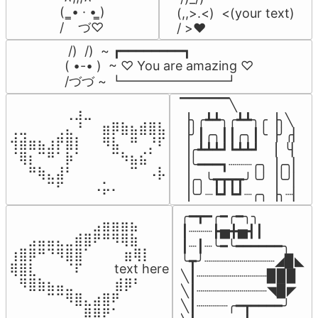
(  ̳• · • ̳)

(,,>.<)  <(your text)

/    づ♡
/ >❤️
 /)  /)  ~ ┏━━━━━━━━┓

( •-• )  ~ ♡ You are amazing ♡

/づづ ~ ┗━━━━━━━━┛
▔▔▔▔▔╲

⠀⠀⠀⠀⠀⠀⢀⣰⣀⠀⠀⠀⠀⠀⠀⠀⠀

▕╮╭┻┻╮╭┻┻╮╭▕╮╲

⢀⣀⠀⠀⠀⢀⣄⠘⠀⠀⣶⡿⣷⣦⣾⣿⣧

▕╯┃╭╮┃┃╭╮┃╰▕╯╭▏

⢺⣾⣶⣦⣰⡟⣿⡇⠀⠀⠻⣧⠀⠛⠀⡘⠏

▕╭┻┻┻┛┗┻┻┛  ▕  ╰▏

⠈⢿⡆⠉⠛⠁⡷⠁⠀⠀⠀⠉⠳⣦⣮⠁⠀

▕╰━━━┓┈┈┈╭╮▕╭╮▏

⠀⠀⠛⢷⣄⣼⠃⠀⠀⠀⠀⠀⠀⠉⠀⠠⡧

▕╭╮╰┳┳┳┳╯╰╯▕╰╯▏

⠀⠀⠀⠀⠉⠋⠀⠀⠀⠠⡥⠄⠀⠀⠀⠀⠀
▕╰╯┈┗┛┗┛┈╭╮▕╮┈▏
╭━┳━╭━╭━╮╮

⠀⠀⠀⠀⠀⠀⠀⠀⠀⣠⣶⣶⣶⣦⠀⠀

┃┈┈┈┣▅╋▅┫┃

⠀⠀⣠⣤⣤⣄⣀⣾⣿⠟⠛⠻⢿⣷⠀

┃┈┃┈╰━╰━━━━━━╮

⢰⣿⡿⠛⠙⠻⣿⣿⠁⠀⠀ ⠀⣶⢿⡇

╰┳╯┈┈┈┈┈┈┈┈┈◢▉◣

⢿⣿⣇⠀⠀⠀⠈⠏⠀⠀⠀ text here

╲┃┈┈┈┈┈┈┈┈┈▉▉▉

⠀⠻⣿⣷⣦⣤⣀⠀⠀⠀ ⠀⣾⡿⠃⠀

╲┃┈┈┈┈┈┈┈┈┈◥▉◤

⠀⠀⠀⠀⠉⠉⠻⣿⣄⣴⣿⠟⠀⠀⠀

╲┃┈┈┈┈╭━┳━━━━╯

⠀⠀⠀⠀⠀⠀⠀⠀⣿⡿⠟⠁⠀⠀⠀