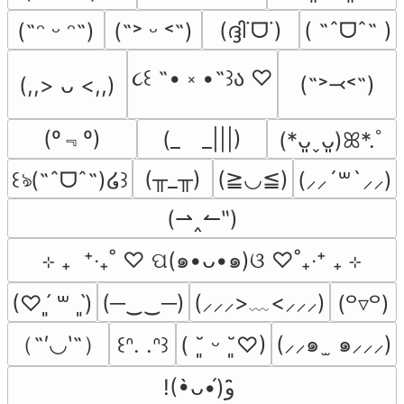
(ദ്ദി˙ᗜ˙)
( ˶ˆᗜˆ˵ )
(˶ᵔ ᵕ ᵔ˶)
(˶˃ ᵕ ˂˶)
૮꒰ ˶• ༝ •˶꒱ა ♡
(˶˃⤙˂˶)
(,,> ᴗ <,,)
(º﹃º)
(_　_|||)
(*ᴗ͈ˬᴗ͈)ꕤ*.ﾟ
(╥_╥)
(≧◡≦)
꒰ঌ(˶ˆᗜˆ˵)໒꒱
(⸝⸝´꒳`⸝⸝)
(⇀‸↼‶)
⊹ ₊  ⁺‧₊˚ ♡ ପ(๑•ᴗ•๑)ଓ ♡˚₊‧⁺ ₊ ⊹
(─‿‿─)
(⸝⸝⸝>﹏<⸝⸝⸝)
(♡ˊ͈ ꒳ ˋ͈)
(꒪▿꒪)
（˶′◡‵˶）
(⸝⸝๑  ̫ ๑⸝⸝⸝)
꒰ᐢ. .ᐢ꒱
( ˘͈ ᵕ ˘͈♡)
!(•̀ᴗ•́)و ̑̑