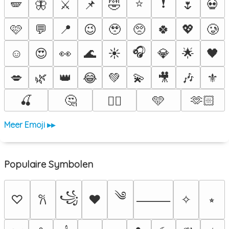
⭐
❗
🪽
🦋
⚔️
📌
🤣
🌷
💀
🩷
💬
📍
😉
🥹
🥺
🍀
💖
🥲
🎧
☺️
😍
👀
🌊
☀️
💎
🌟
🖤
💋
🌿
👑
😂
💚
💫
🎥
🎶
⚜️
🍒
🤔
🩵
🫶🏻
❤️‍🔥
Meer Emoji ▸▸
Populaire Symbolen
༄
꧁
♡
♥
✧
⭒
𐙚
⸻