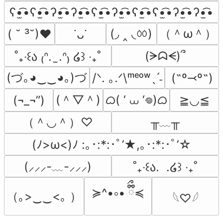
ʕ•̫͡•ʕ•̫͡•ʔ•̫͡•ʔ•̫͡•ʕ•̫͡•ʔ•̫͡•ʕ•̫͡•ʕ•̫͡•ʔ•̫͡•ʔ•̫͡•
(◞ ‸ ◟ㆀ)
（＾ω＾）
( ˘ ³˘)♥
˙ᴗ˙
(ᗒᗣᗕ)՞
˚₊‧꒰ა ₍ᐢ.  ̫.ᐢ₎ ໒꒱ ‧₊˚
(づ｡◕‿‿◕｡)づ
/ᐠ. ｡.ᐟ\ᵐᵉᵒʷˎˊ˗
(˶º⤙º˶)
(＾▽＾)
ᜊ( ‘ ⩊ ‘𖦹)ᜊ
(¬_¬”)
≧◡≦
（＾◡＾）♡
╥﹏╥
(ﾉ>ω<)ﾉ :｡･:*:･ﾟ’★,｡･:*:･ﾟ’☆
(⸝⸝⸝-﹏-⸝⸝⸝)
˚₊‧꒰ა.  .໒꒱ ‧₊˚
≽^•༚• ྀིྀ≼
（｡>‿‿<｡ ）
𓆩♡𓆪