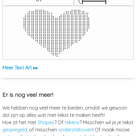
╲┣━━━━━━┫﻿
⠀⣠⣤⣶⣶⣦⣄⡀  ⠀⢀⣤⣴⣶⣶⣤⣀⠀

⣼⣿⣿⣿⣿⣿⣿⣷⣤⣾⣿⣿⣿⣿⣿⣿⣧

⣿⣿⣿⣿⣿⣿⣿⣿⣿⣿⣿⣿⣿⣿⣿⣿⣿

⠹⣿⣿⣿⣿⣿⣿⣿⣿⣿⣿⣿⣿⣿⣿⣿⠏

⠀⠙⢿⣿⣿⣿⣿⣿⣿⣿⣿⣿⣿⣿⣿⠋⠀

⠀⠀⠀⠙⢿⣿⣿⣿⣿⣿⣿⣿⡿⠛⠁⠀⠀

⠀⠀⠀⠀⠀⠉⢿⣿⣿⣿⠟⠋⠀⠀⠀⠀⠀

⠀⠀⠀⠀⠀⠀⠀⠙⠻⠁⠀⠀⠀⠀⠀⠀⠀⠀⠀⠀⠀⠀⠀
Meer Text Art ▸▸
Er is nog veel meer!
We hebben nog veel meer te bieden, omdat we gewoon
dol zijn op alles wat met tekst te maken heeft!
Hoe zit het met
Shapes
? Of
tekens
? Misschien wil je je tekst
gespiegeld
, of misschien
ondersteboven
! Of maak mooie