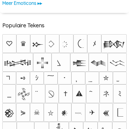
Meer Emoticons ▸▸
Populaire Tekens
♡
♛
ﾒ
𒁍
𒁃
𒈙
𒋲
𒍫
𒈝
𒈱
➺
ｼ
･
✮
ネ
†
⚠
ﾐ
𒅒
⋟
☠
✈
𒆙
𒀭
𒌍
⛥
𓎖