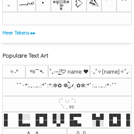
؄
‣
𒀱
𒁷
𒈑
Meer Tekens ▸▸
Populaire Text Art
જ⁀➴
✧˖°
˚₊·—̳͟͞͞♡ name ♥️
‎‧₊˚✧[name]✧˚₊‧
ﾟﾟ･*:.｡..｡.:*ﾟ:*:✼✿ ❁ཻུ۪۪⸙͎ ✿✼:*ﾟ:.｡..｡.:*･ﾟﾟ
⠀:¨ ·.· ¨:⠀

⠀ `· . ୨୧⠀
█  █░░ █▀█ █░█ █▀▀  █▄█ █▀█ █░█
█  █▄▄ █▄█ ▀▄▀ ██▄  ░█░ █▄█ █▄
 ∧,,,∧

 /)_/)
