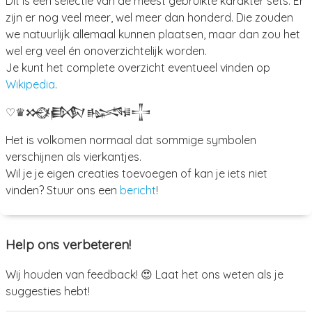
Dit is een selectie van de meest gebruikte karakter sets. Er
zijn er nog veel meer, wel meer dan honderd. Die zouden
we natuurlijk allemaal kunnen plaatsen, maar dan zou het
wel erg veel én onoverzichtelijk worden.
Je kunt het complete overzicht eventueel vinden op
Wikipedia
.
♡
♛
𒁍
ﾒ
𒁃
𒈙
𒋲
Het is volkomen normaal dat sommige symbolen
verschijnen als vierkantjes.
Wil je je eigen creaties toevoegen of kan je iets niet
vinden? Stuur ons een
bericht
!
Help ons verbeteren!
Wij houden van feedback! 😍 Laat het ons weten als je
suggesties hebt!